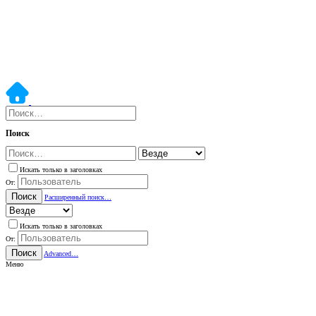
Поиск
Искать только в заголовках
От:
Поиск
Расширенный поиск…
Искать только в заголовках
От:
Поиск
Advanced…
Меню