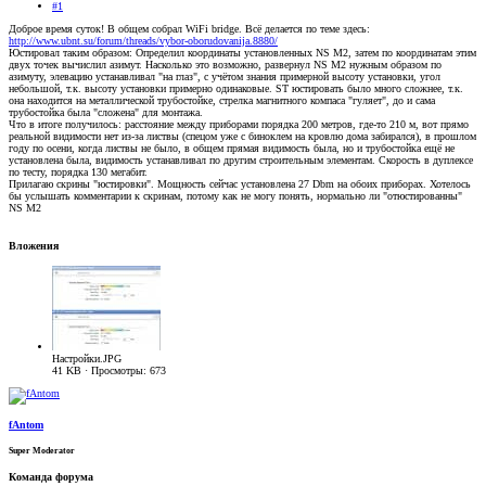
#1
Доброе время суток! В общем собрал WiFi bridge. Всё делается по теме здесь:
http://www.ubnt.su/forum/threads/vybor-oborudovanija.8880/
Юстировал таким образом: Определил координаты установленных NS M2, затем по координатам этим
двух точек вычислил азимут. Насколько это возможно, развернул NS M2 нужным образом по
азимуту, элевацию устанавливал "на глаз", с учётом знания примерной высоту установки, угол
небольшой, т.к. высоту установки примерно одинаковые. ST юстировать было много сложнее, т.к.
она находится на металлической трубостойке, стрелка магнитного компаса "гуляет", до и сама
трубостойка была "сложена" для монтажа.
Что в итоге получилось: расстояние между приборами порядка 200 метров, где-то 210 м, вот прямо
реальной видимости нет из-за листвы (спецом уже с биноклем на кровлю дома забирался), в прошлом
году по осени, когда листвы не было, в общем прямая видимость была, но и трубостойка ещё не
установлена была, видимость устанавливал по другим строительным элементам. Скорость в дуплексе
по тесту, порядка 130 мегабит.
Прилагаю скрины "юстировки". Мощность сейчас установлена 27 Dbm на обоих приборах. Хотелось
бы услышать комментарии к скринам, потому как не могу понять, нормально ли "отюстированны"
NS M2
Вложения
Настройки.JPG
41 KB · Просмотры: 673
fAntom
Super Moderator
Команда форума