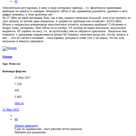
#5
Относительно регулировки, я имел в виду юстировку прибора
, т.е. физическую ориентацию
приборов по азимуту и элевации. Мощность сейчас и так одинаковая,разумеется, удалённо я могу
цифры поменять, в этом проблемы нет.
Но 27 dBm на такой дистанции, Вам, как и мне, видится несколько большой, хотя если смотреть по
силе сигнала, то вполне даже нормально, в среднем по приборам она составляет -52(55) dBm.
Может я мощностью компенсирую недостаточную точность юстировки приборов? Собственно и
вопрос темы, юстировка. Мне сейчас из-за листвы, ST вообще не виден визуально, визуальную
видимость AP оценить не могу, т.к. на трубостойку мне не забраться однозначно
Насколько мне
помнится, у диаграммы направленности антенн NS боковых лепестков вроде нет, что-бы попасть в
них.....вот не совсем и понимаю....пока вариант, дождаться осени
(это у на скоро), что-бы хоть
визуально в бинокль прикинуть
fAntom
Super Moderator
Команда форума
24 Ноя 2017
7.239
443
5.065
ubnt.su
21 Июл 2021
#6
fAntom написал(а):
Судя по скриншотам - мост работает почти идеально.
Нажмите для раскрытия...