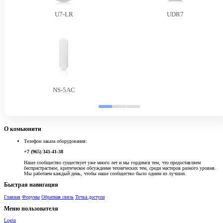
U7-LR
UDR7
NS-5AC
О комьюнити
Телефон заказа оборудования:
+7 (965) 341-41-38
Наше сообщество существует уже много лет и мы гордимся тем, что предоставляем
беспристрастное, критическое обсуждение технических тем, среди мастеров разного уровня.
Мы работаем каждый день, чтобы наше сообщество было одним из лучших.
Быстрая навигация
Главная
Форумы
Обратная связь
Точка доступа
Меню пользователя
Login