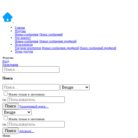
Главная
Форумы
Новые сообщения
Поиск сообщений
Что нового?
Новые сообщения
Новые сообщения профилей
Пользователи
Текущие посетители
Новые сообщения профилей
Поиск сообщений профилей
Точка доступа
Форумы
Вход
Регистрация
Поиск
Искать только в заголовках
От:
Поиск
Расширенный поиск…
Искать только в заголовках
От:
Поиск
Advanced…
Меню