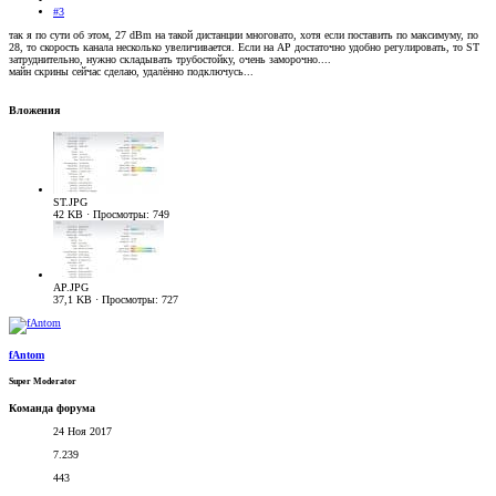
#3
так я по сути об этом, 27 dBm на такой дистанции многовато, хотя если поставить по максимуму, по
28, то скорость канала несколько увеличивается. Если на AP достаточно удобно регулировать, то ST
затруднительно, нужно складывать трубостойку, очень заморочно....
майн скрины сейчас сделаю, удалённо подключусь...
Вложения
ST.JPG
42 KB · Просмотры: 749
AP.JPG
37,1 KB · Просмотры: 727
fAntom
Super Moderator
Команда форума
24 Ноя 2017
7.239
443