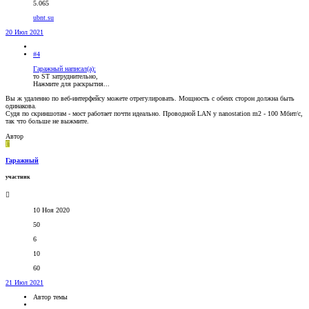
5.065
ubnt.su
20 Июл 2021
#4
Гаражный написал(а):
то ST затруднительно,
Нажмите для раскрытия...
Вы ж удаленно по веб-интерфейсу можете отрегулировать. Мощность с обеих сторон должна быть
одинакова.
Судя по скриншотам - мост работает почти идеально. Проводной LAN у nanostation m2 - 100 Мбит/с,
так что больше не выжмите.
Автор
Г
Гаражный
участник
10 Ноя 2020
50
6
10
60
21 Июл 2021
Автор темы