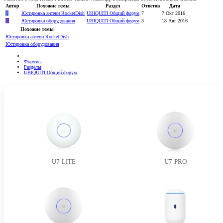
Автор
Похожие темы
Раздел
Ответов
Дата
P
Юстировка антенн RocketDish
UBIQUITI Общий форум
7
7 Окт 2016
C
Юстировка оборудования
UBIQUITI Общий форум
3
18 Авг 2016
Похожие темы
Юстировка антенн RocketDish
Юстировка оборудования
Форумы
Разделы
UBIQUITI Общий форум
U7-LITE
U7-PRO