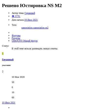
Решено
Юстировка NS M2
Автор темы
Гаражный
👁 3776
Дата начала
19 Июл 2021
Теги
nanostation
nanostation m2
Форумы
Разделы
UBIQUITI Общий форум
Статус
В этой теме нельзя размещать новые ответы.
Г
Гаражный
участник
10 Ноя 2020
50
6
10
60
19 Июл 2021