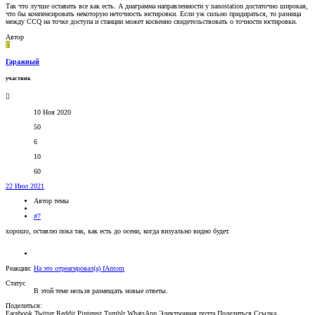
Так что лучше оставить все как есть. А диаграмма направленности у nanostation достаточно широкая,
что бы компенсировать некоторую неточность юстировки. Если уж сильно придираться, то разница
между CCQ на точке доступа и станции может косвенно свидетельствовать о точности юстировки.
Автор
Г
Гаражный
участник
10 Ноя 2020
50
6
10
60
22 Июл 2021
Автор темы
#7
хорошо, оставлю пока так, как есть до осени, когда визуально видно будет.
Реакции:
На это отреагировал(а)
fAntom
Статус
В этой теме нельзя размещать новые ответы.
Поделиться:
Facebook
Twitter
Reddit
Pinterest
Tumblr
WhatsApp
Электронная почта
Поделиться
Ссылка