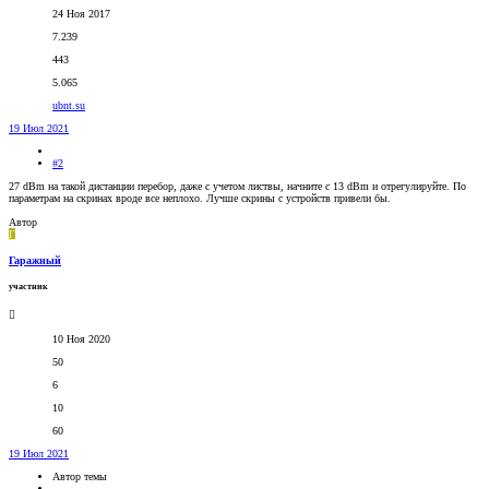
24 Ноя 2017
7.239
443
5.065
ubnt.su
19 Июл 2021
#2
27 dBm на такой дистанции перебор, даже с учетом листвы, начните с 13 dBm и отрегулируйте. По
параметрам на скринах вроде все неплохо. Лучше скрины с устройств привели бы.
Автор
Г
Гаражный
участник
10 Ноя 2020
50
6
10
60
19 Июл 2021
Автор темы