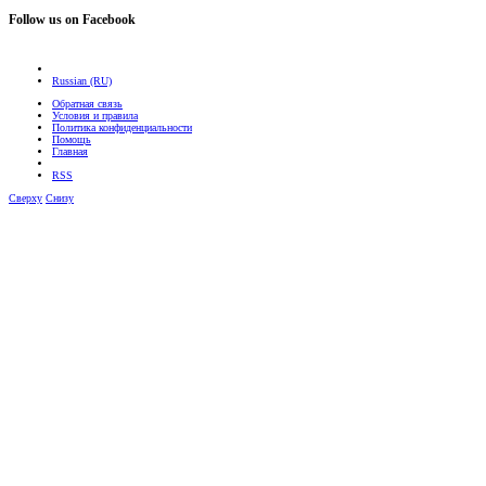
Follow us on Facebook
Russian (RU)
Обратная связь
Условия и правила
Политика конфиденциальности
Помощь
Главная
RSS
Сверху
Снизу