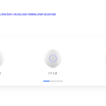
через Putty для того чтоб добавить страну не получает
O
U7-LR