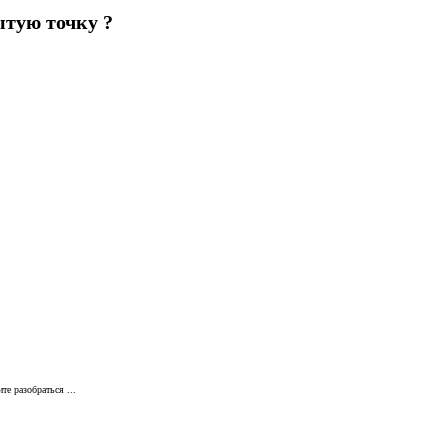
ытую точку ?
те разобраться ...