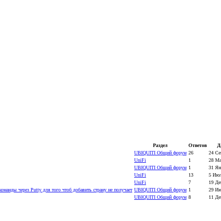
Раздел
Ответов
Д
UBIQUITI Общий форум
26
24 Се
UniFi
1
28 Ма
UBIQUITI Общий форум
1
31 Ян
UniFi
13
5 Июл
UniFi
7
19 Де
оманды через Putty для того чтоб добавить страну не получает
UBIQUITI Общий форум
1
29 Ию
UBIQUITI Общий форум
8
11 Де