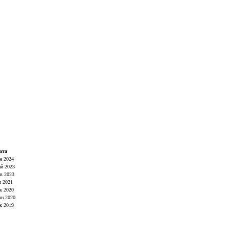
ата
н 2024
й 2023
в 2023
 2021
к 2020
н 2020
к 2019