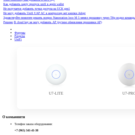
Как добавить карту пропуск unifi в apple wallet
Не получается добавить точки доступа на UCK gen1
Не могу добавить Unifi UAP AC в контроллер нет кнопки Adopt
Здравствуйте помогите решить вопрос Nanostation loco M 5 менял прошивку через Tftp водил команды 
Решено
В cloud key не могу добавить АР (ручное обновление прошивки AP)
Форумы
Разделы
UniFi
U7-LITE
U7-PR
О комьюнити
Телефон заказа оборудования:
+7 (965) 341-41-38