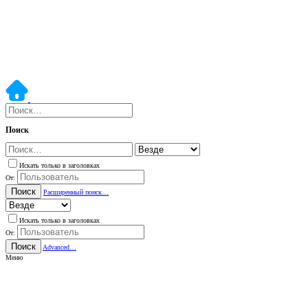
Поиск
Искать только в заголовках
От:
Поиск
Расширенный поиск…
Искать только в заголовках
От:
Поиск
Advanced…
Меню