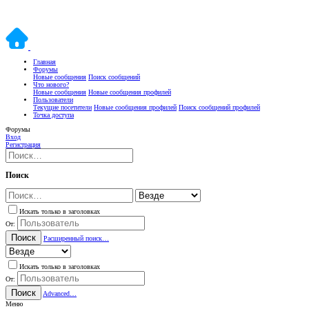
Главная
Форумы
Новые сообщения
Поиск сообщений
Что нового?
Новые сообщения
Новые сообщения профилей
Пользователи
Текущие посетители
Новые сообщения профилей
Поиск сообщений профилей
Точка доступа
Форумы
Вход
Регистрация
Поиск
Искать только в заголовках
От:
Поиск
Расширенный поиск…
Искать только в заголовках
От:
Поиск
Advanced…
Меню