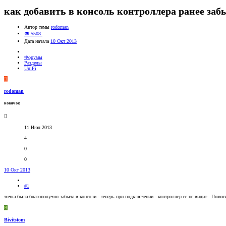
как добавить в консоль контроллера ранее заб
Автор темы
rodoman
👁 5508
Дата начала
10 Окт 2013
Форумы
Разделы
UniFi
R
rodoman
новичок
11 Июл 2013
4
0
0
10 Окт 2013
#1
точка была благополучно забыта в консоли - теперь при подключении - контроллер ее не видит . Помоги
B
Bivitstom