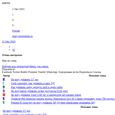
новичок
1 Окт 2013
1
0
0
Россия
heavy-equipment.ru
11 Окт 2013
#2
Очень интересно
Мне не очень
Войдите или зарегистрируйтесь для ответа.
Поделиться:
Facebook
Twitter
Reddit
Pinterest
Tumblr
WhatsApp
Электронная почта
Поделиться
Ссылка
Автор
Похожие темы
G
Не могу добавить U7 pro
I
Unifi controller, как добавить в него ТД?
A
Как добавить карту пропуск unifi в apple wallet
G
Не получается добавить точки доступа на UCK gen1
M
Не могу добавить Unifi UAP AC в контроллер нет кнопки Adopt
Б
Здравствуйте помогите решить вопрос Nanostation loco M 5 менял прошивку через Tftp водил к
E
Решено
В cloud key не могу добавить АР (ручное обновление прошивки AP)
Похожие темы
Не могу добавить U7 pro
Unifi controller, как добавить в него ТД?