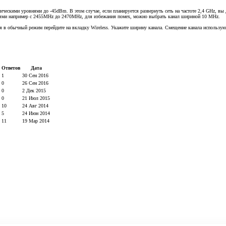
ическими уровнями до -45dBm. В этом случае, если планируется развернуть сеть на частоте 2,4 GHz, вы
стями например с 2455MHz до 2470MHz, для избежания помех, можно выбрать канал шириной 10 MHz.
ся в обычный режим перейдите на вкладку Wireless. Укажите ширину канала. Смещение канала использую
Ответов
Дата
1
30 Сен 2016
0
26 Сен 2016
0
2 Дек 2015
0
21 Июл 2015
10
24 Авг 2014
5
24 Июн 2014
11
19 Мар 2014