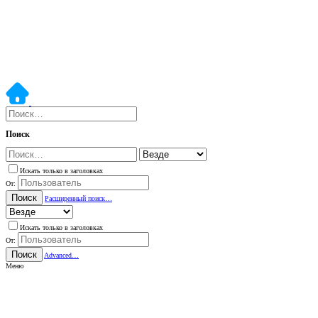
Поиск
Искать только в заголовках
От:
Поиск
Расширенный поиск…
Искать только в заголовках
От:
Поиск
Advanced…
Меню