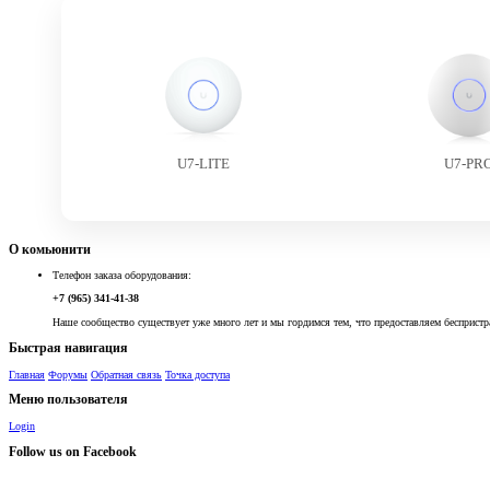
U7-LITE
U7-PR
О комьюнити
Телефон заказа оборудования:
+7 (965) 341-41-38
Наше сообщество существует уже много лет и мы гордимся тем, что предоставляем беспристр
Быстрая навигация
Главная
Форумы
Обратная связь
Точка доступа
Меню пользователя
Login
Follow us on Facebook