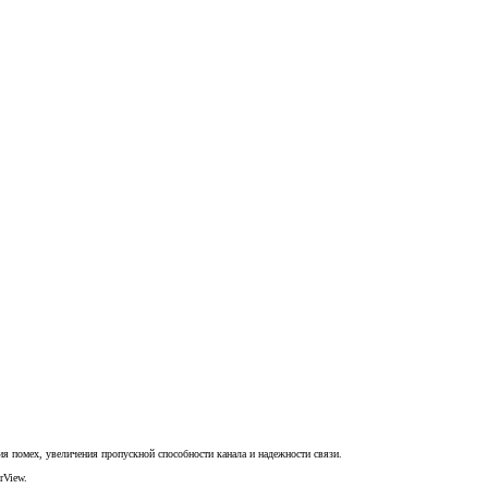
я помех, увеличения пропускной способности канала и надежности связи.
rView.