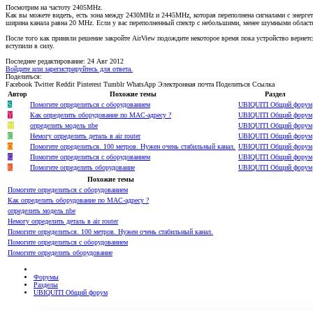
Посмотрим на частоту 2405MHz.
Как вы можете видеть, есть зона между 2430MHz и 2445MHz, которая переполнена сигналами с энергет
ширина канала равна 20 MHz. Если у вас переполненный спектр с небольшими, менее шумными обла
После того как приняли решение закройте AirView подождите некоторое время пока устройство вернет
вступили в силу.
Последнее редактирование:
24 Авг 2012
Войдите или зарегистрируйтесь для ответа.
Поделиться:
Facebook
Twitter
Reddit
Pinterest
Tumblr
WhatsApp
Электронная почта
Поделиться
Ссылка
Автор
Похожие темы
Раздел
S
Помогите определиться с оборудованием
UBIQUITI Общий форум
Y
Как определить оборудование по MAC-адресу ?
UBIQUITI Общий форум
М
определить модель nbe
UBIQUITI Общий форум
C
Немогу определить деталь в air router
UBIQUITI Общий форум
O
Помогите определиться. 100 метров. Нужен очень стабильный канал.
UBIQUITI Общий форум
G
Помогите определиться с оборудованием
UBIQUITI Общий форум
K
Помогите определить оборудование
UBIQUITI Общий форум
Похожие темы
Помогите определиться с оборудованием
Как определить оборудование по MAC-адресу ?
определить модель nbe
Немогу определить деталь в air router
Помогите определиться. 100 метров. Нужен очень стабильный канал.
Помогите определиться с оборудованием
Помогите определить оборудование
Форумы
Разделы
UBIQUITI Общий форум