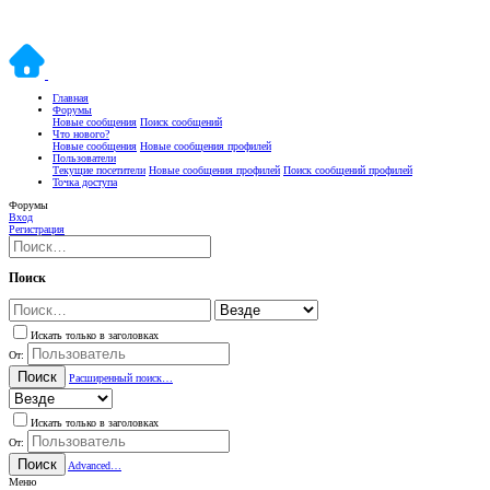
Главная
Форумы
Новые сообщения
Поиск сообщений
Что нового?
Новые сообщения
Новые сообщения профилей
Пользователи
Текущие посетители
Новые сообщения профилей
Поиск сообщений профилей
Точка доступа
Форумы
Вход
Регистрация
Поиск
Искать только в заголовках
От:
Поиск
Расширенный поиск…
Искать только в заголовках
От:
Поиск
Advanced…
Меню