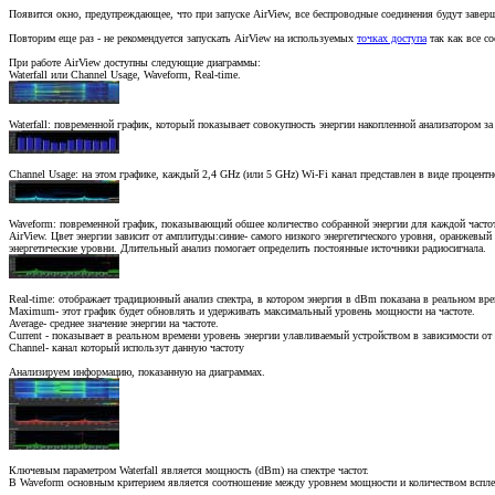
Появится окно, предупреждающее, что при запуске AirView, все беспроводные соединения будут заверш
Повторим еще раз - не рекомендуется запускать AirView на используемых
точках доступа
так как все с
При работе AirView доступны следующие диаграммы:
Waterfall или Channel Usage, Waveform, Real-time.
Waterfall: повременной график, который показывает совокупность энергии накопленной анализатором за
Channel Usage: на этом графике, каждый 2,4 GHz (или 5 GHz) Wi-Fi канал представлен в виде процентн
Waveform: повременной график, показывающий обшее количество собранной энергии для каждой частот
AirView. Цвет энергии зависит от амплитуды:синие- самого низкого энергетического уровня, оранжевы
энергетические уровни. Длительный анализ помогает определить постоянные источники радиосигнала.
Real-time: отображает традиционный анализ спектра, в котором энергия в dBm показана в реальном вре
Maximum- этот график будет обновлять и удерживать максимальный уровень мощности на частоте.
Average- среднее значение энергии на частоте.
Current - показывает в реальном времени уровень энергии улавливаемый устройством в зависимости от
Channel- канал который использут данную частоту
Анализируем информацию, показанную на диаграммах.
Ключевым параметром Waterfall является мощность (dBm) на спектре частот.
В Waveform основным критерием является соотношение между уровнем мощности и количеством вспле