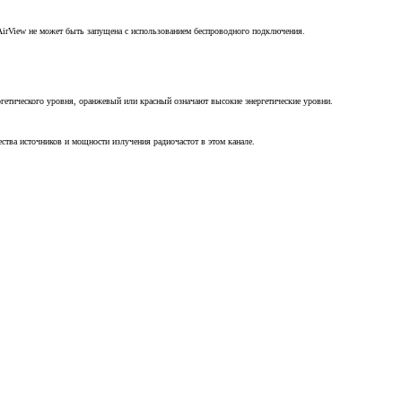
. AirView не может быть запущена с использованием беспроводного подключения.
ергетического уровня, оранжевый или красный означают высокие энергетические уровни.
ества источников и мощности излучения радиочастот в этом канале.