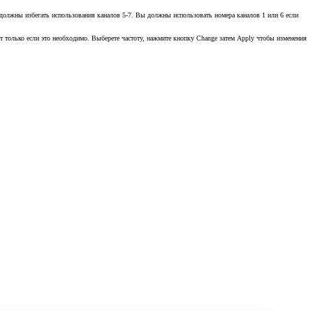
 должны избегать использования каналов 5-7. Вы должны использовать номера каналов 1 или 6 если
т только если это необходимо. Выберете частоту, нажмите кнопку Change затем Apply чтобы изменения