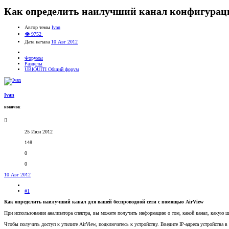
Как определить наилучший канал конфигураци
Автор темы
Ivan
👁 9752
Дата начала
10 Авг 2012
Форумы
Разделы
UBIQUITI Общий форум
Ivan
новичок
25 Июн 2012
148
0
0
10 Авг 2012
#1
Как определить наилучший канал для вашей беспроводной сети с помощью AirView
При использовании анализатора спектра, вы можете получить информацию о том, какой канал, какую 
Чтобы получить доступ к утилите AirView, подключитесь к устройству. Введите IP-адреса устройства в 