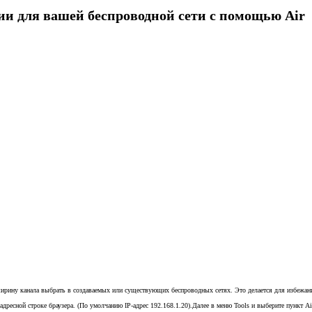
и для вашей беспроводной сети с помощью Air
ширину канала выбрать в создаваемых или существующих беспроводных сетях. Это делается для избежани
адресной строке браузера. (По умолчанию IP-адрес 192.168.1.20).Далее в меню Tools и выберите пункт Ai