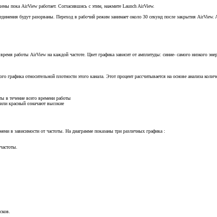
ены пока AirView работает. Согласившись с этим, нажмите Launch AirView.
оединения будут разорваны. Переход в рабочий режим занимает около 30 секунд после закрытия AirView
 время работы AirView на каждой частоте. Цвет графика зависит от амплитуды: синие- самого низкого эн
ого графика относительной плотности этого канала. Этот процент рассчитывается на основе анализа колич
ы в течение всего времени работы
й или красный означают высокие
мени в зависимости от частоты. На диаграмме показаны три различных графика :
 частоты.
сков.