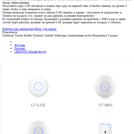
между ними разница)
Получается одну UAP поставлю в подвал еще одну на первый этаж а Outdoor повешу на уровне 2
этажа чтобы и этаж покрывал и улицу
Отсюда несколько вопросов если я третью UAP повешу в гараже - получится ее подключить к
Outdoor по воздуху (т.е. сможет ли она работать в режиме повторителя)?
И следующий вопрос по поводу бесшовного роуминга решили ли проблему с ZHO и как в таком
случае будет работать роуминг на третьей UAP которая будет зацеплена по воздуку к Outdoor.
Войдите или зарегистрируйтесь для ответа.
Поделиться:
Facebook
Twitter
Reddit
Pinterest
Tumblr
WhatsApp
Электронная почта
Поделиться
Ссылка
Форумы
Разделы
UBIQUITI Общий форум
U7-LITE
U7-PRO