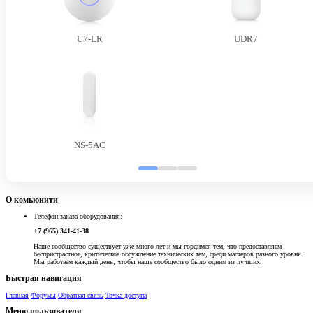
U7-LR
UDR7
NS-5AC
О комьюнити
Телефон заказа оборудования:
+7 (965) 341-41-38
Наше сообщество существует уже много лет и мы гордимся тем, что предоставляем
беспристрастное, критическое обсуждение технических тем, среди мастеров разного уровня.
Мы работаем каждый день, чтобы наше сообщество было одним из лучших.
Быстрая навигация
Главная
Форумы
Обратная связь
Точка доступа
Меню пользователя