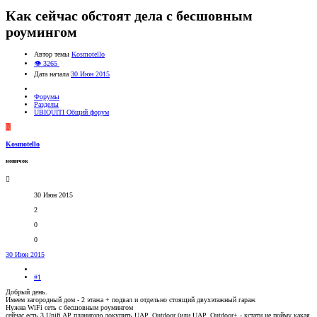
Как сейчас обстоят дела с бесшовным
роумингом
Автор темы
Kosmotello
👁 3265
Дата начала
30 Июн 2015
Форумы
Разделы
UBIQUITI Общий форум
K
Kosmotello
новичок
30 Июн 2015
2
0
0
30 Июн 2015
#1
Добрый день.
Имеем загородный дом - 2 этажа + подвал и отдельно стоящий двухэтажный гараж
Нужна WiFi сеть с бесшовным роумингом
сейчас есть 3 Unifi AP планирую докупить UAP_Outdoor (или UAP_Outdoor+ - кстати не пойму какая