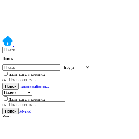
Поиск
Искать только в заголовках
От:
Поиск
Расширенный поиск…
Искать только в заголовках
От:
Поиск
Advanced…
Меню