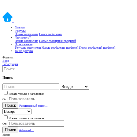
Главная
Форумы
Новые сообщения
Поиск сообщений
Что нового?
Новые сообщения
Новые сообщения профилей
Пользователи
Текущие посетители
Новые сообщения профилей
Поиск сообщений профилей
Точка доступа
Форумы
Вход
Регистрация
Поиск
Искать только в заголовках
От:
Поиск
Расширенный поиск…
Искать только в заголовках
От:
Поиск
Advanced…
Меню