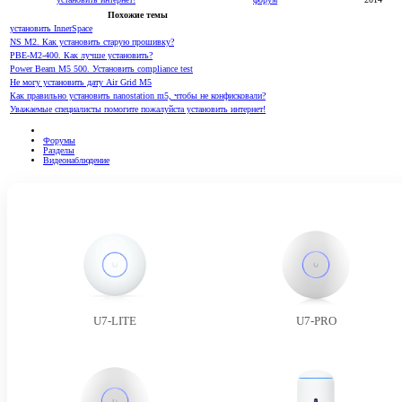
Похожие темы
установить InnerSpace
NS M2. Как установить старую прошивку?
PBE-M2-400. Как лучше установить?
Power Beam M5 500. Установить compliance test
Не могу установить дату Air Grid M5
Как правильно установить nanostation m5, чтобы не конфисковали?
Уважаемые специалисты помогите пожалуйста установить интернет!
Форумы
Разделы
Видеонаблюдение
U7-LITE
U7-PRO