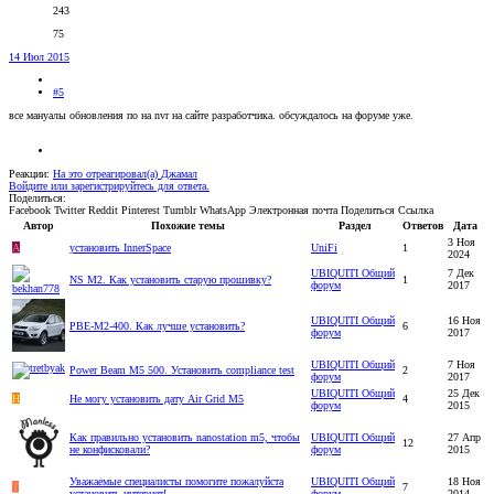
243
75
14 Июл 2015
#5
все мануалы обновления по на nvr на сайте разработчика. обсуждалось на форуме уже.
Реакции:
На это отреагировал(а)
Джамал
Войдите или зарегистрируйтесь для ответа.
Поделиться:
Facebook
Twitter
Reddit
Pinterest
Tumblr
WhatsApp
Электронная почта
Поделиться
Ссылка
Автор
Похожие темы
Раздел
Ответов
Дата
3 Ноя
A
установить InnerSpace
UniFi
1
2024
UBIQUITI Общий
7 Дек
NS M2. Как установить старую прошивку?
1
форум
2017
UBIQUITI Общий
16 Ноя
PBE-M2-400. Как лучше установить?
6
форум
2017
UBIQUITI Общий
7 Ноя
Power Beam M5 500. Установить compliance test
2
форум
2017
UBIQUITI Общий
25 Дек
H
Не могу установить дату Air Grid M5
4
форум
2015
Как правильно установить nanostation m5, чтобы
UBIQUITI Общий
27 Апр
12
не конфисковали?
форум
2015
Уважаемые специалисты помогите пожалуйста
UBIQUITI Общий
18 Ноя
T
7
установить интернет!
форум
2014