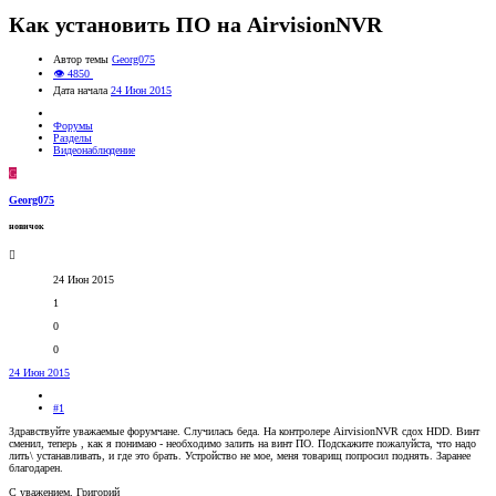
Как установить ПО на AirvisionNVR
Автор темы
Georg075
👁 4850
Дата начала
24 Июн 2015
Форумы
Разделы
Видеонаблюдение
G
Georg075
новичок
24 Июн 2015
1
0
0
24 Июн 2015
#1
Здравствуйте уважаемые форумчане. Случилась беда. На контролере AirvisionNVR сдох HDD. Винт
сменил, теперь , как я понимаю - необходимо залить на винт ПО. Подскажите пожалуйста, что надо
лить\ устанавливать, и где это брать. Устройство не мое, меня товарищ попросил поднять. Заранее
благодарен.
С уважением, Григорий