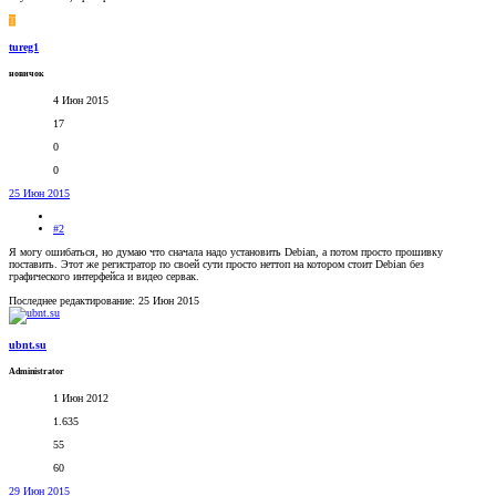
T
tureg1
новичок
4 Июн 2015
17
0
0
25 Июн 2015
#2
Я могу ошибаться, но думаю что сначала надо установить Debian, а потом просто прошивку
поставить. Этот же регистратор по своей сути просто неттоп на котором стоит Debian без
графического интерфейса и видео сервак.
Последнее редактирование:
25 Июн 2015
ubnt.su
Administrator
1 Июн 2012
1.635
55
60
29 Июн 2015