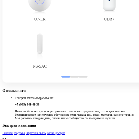
U7-LR
UDR7
NS-5AC
О комьюнити
Телефон заказа оборудования:
+7 (965) 341-41-38
Наше сообщество существует уже много лет и мы гордимся тем, что предоставляем
беспристрастное, критическое обсуждение технических тем, среди мастеров разного уровня.
Мы работаем каждый день, чтобы наше сообщество было одним из лучших.
Быстрая навигация
Главная
Форумы
Обратная связь
Точка доступа