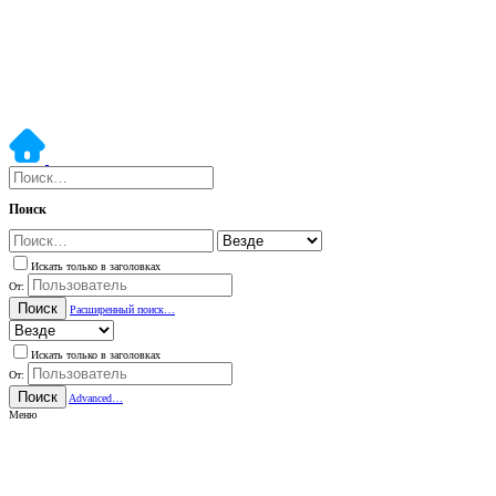
Поиск
Искать только в заголовках
От:
Поиск
Расширенный поиск…
Искать только в заголовках
От:
Поиск
Advanced…
Меню