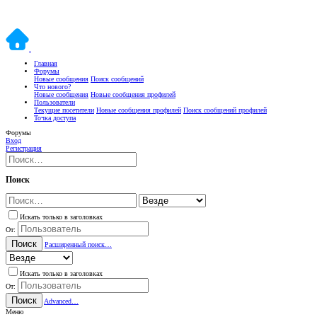
Главная
Форумы
Новые сообщения
Поиск сообщений
Что нового?
Новые сообщения
Новые сообщения профилей
Пользователи
Текущие посетители
Новые сообщения профилей
Поиск сообщений профилей
Точка доступа
Форумы
Вход
Регистрация
Поиск
Искать только в заголовках
От:
Поиск
Расширенный поиск…
Искать только в заголовках
От:
Поиск
Advanced…
Меню