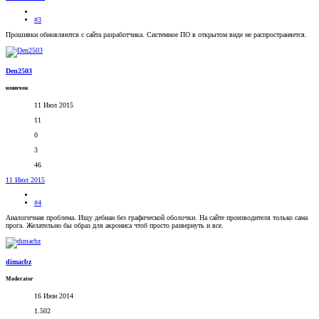
#3
Прошивки обновляются с сайта разработчика. Системное ПО в открытом виде не распространяется.
Den2503
новичок
11 Июл 2015
11
0
3
46
11 Июл 2015
#4
Аналогичная проблема. Ищу дебиан без графической оболочки. На сайте производителя только сама
прога. Желательно бы образ для акрониса чтоб просто развернуть и все.
dimacbz
Moderator
16 Июн 2014
1.502