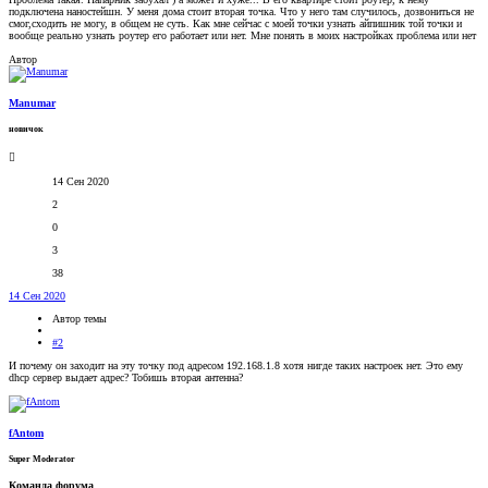
подключена наностейшн. У меня дома стоит вторая точка. Что у него там случилось, дозвониться не
смог,сходить не могу, в общем не суть. Как мне сейчас с моей точки узнать айпишник той точки и
вообще реально узнать роутер его работает или нет. Мне понять в моих настройках проблема или нет
Автор
Manumar
новичок
14 Сен 2020
2
0
3
38
14 Сен 2020
Автор темы
#2
И почему он заходит на эту точку под адресом 192.168.1.8 хотя нигде таких настроек нет. Это ему
dhcp сервер выдает адрес? Тобишь вторая антенна?
fAntom
Super Moderator
Команда форума