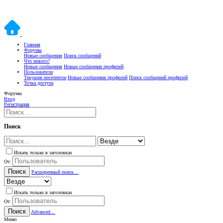
Главная
Форумы
Новые сообщения
Поиск сообщений
Что нового?
Новые сообщения
Новые сообщения профилей
Пользователи
Текущие посетители
Новые сообщения профилей
Поиск сообщений профилей
Точка доступа
Форумы
Вход
Регистрация
Поиск
Искать только в заголовках
От:
Поиск
Расширенный поиск…
Искать только в заголовках
От:
Поиск
Advanced…
Меню