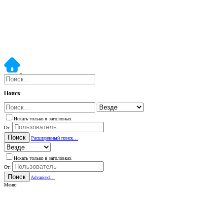
Поиск
Искать только в заголовках
От:
Поиск
Расширенный поиск…
Искать только в заголовках
От:
Поиск
Advanced…
Меню