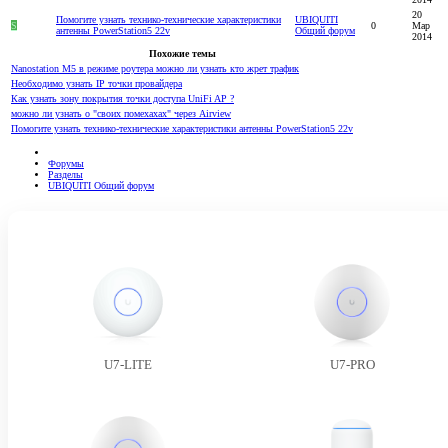
20
Помогите узнать технико-технические характеристики
UBIQUITI
S
0
Мар
антенны PowerStation5 22v
Общий форум
2014
Похожие темы
Nanostation M5 в режиме роутера можно ли узнать кто жрет трафик
Необходимо узнать IP точки провайдера
Как узнать зону покрытия точки доступа UniFi AP ?
можно ли узнать о "своих помехахах" через Airview
Помогите узнать технико-технические характеристики антенны PowerStation5 22v
Форумы
Разделы
UBIQUITI Общий форум
U7-LITE
U7-PRO