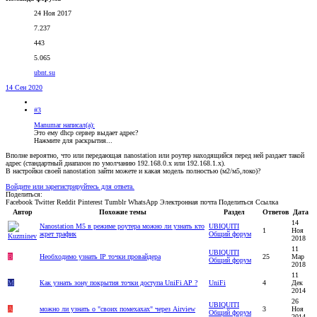
24 Ноя 2017
7.237
443
5.065
ubnt.su
14 Сен 2020
#3
Manumar написал(а):
Это ему dhcp сервер выдает адрес?
Нажмите для раскрытия...
Вполне вероятно, что или передающая nanostation или роутер находящийся перед ней раздает такой
адрес (стандартный диапазон по умолчанию 192.168.0.х или 192.168.1.х).
В настройки своей nanostation зайти можете и какая модель полностью (м2/м5,локо)?
Войдите или зарегистрируйтесь для ответа.
Поделиться:
Facebook
Twitter
Reddit
Pinterest
Tumblr
WhatsApp
Электронная почта
Поделиться
Ссылка
Автор
Похожие темы
Раздел
Ответов
Дата
14
Nanostation M5 в режиме роутера можно ли узнать кто
UBIQUITI
1
Ноя
жрет трафик
Общий форум
2018
11
UBIQUITI
B
Необходимо узнать IP точки провайдера
25
Мар
Общий форум
2018
11
M
Как узнать зону покрытия точки доступа UniFi AP ?
UniFi
4
Дек
2014
26
UBIQUITI
A
можно ли узнать о "своих помехахах" через Airview
3
Ноя
Общий форум
2014