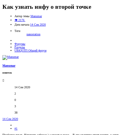
Как узнать инфу о второй точке
Автор темы
Manumar
👁 2176
Дата начала
14 Сен 2020
Теги
nanostation
Форумы
Разделы
UBIQUITI Общий форум
Manumar
новичок
14 Сен 2020
2
0
3
38
14 Сен 2020
#1
Проблема такая. Напарник забухал ) а может и хуже... В его квартире стоит роутер, к нему