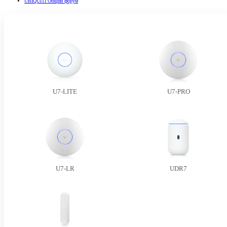
UBIQUITI Общий форум
U7-LITE
U7-PRO
U7-LR
UDR7