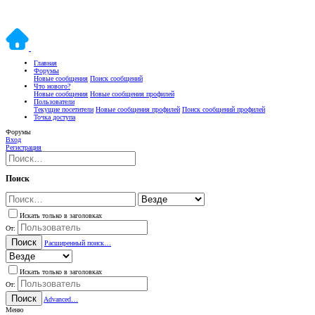
Главная
Форумы
Новые сообщения
Поиск сообщений
Что нового?
Новые сообщения
Новые сообщения профилей
Пользователи
Текущие посетители
Новые сообщения профилей
Поиск сообщений профилей
Точка доступа
Форумы
Вход
Регистрация
Поиск
Искать только в заголовках
От:
Поиск
Расширенный поиск…
Искать только в заголовках
От:
Поиск
Advanced…
Меню