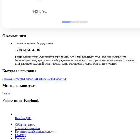
NS-5AC
О комьюнити
Телефон заказа оборудования:
+7 (965) 341-41-38
Наше сообщество существует уже много лет и мы гордимся тем, что предоставляем
беспристрастное, критическое обсуждение технических тем, среди мастеров разного уровня.
Мы работаем каждый день, чтобы наше сообщество было одним из лучших.
Быстрая навигация
Главная
Форумы
Обратная связь
Точка доступа
Меню пользователя
Login
Follow us on Facebook
Russian (RU)
Обратная связь
Условия и правила
Политика конфиденциальности
Помощь
Главная