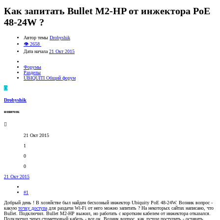
Как запитать Bullet M2-HP от инжектора РоЕ
48-24W ?
Автор темы
Drobyshik
👁 2658
Дата начала
21 Окт 2015
Форумы
Разделы
UBIQUITI Общий форум
D
Drobyshik
новичок
21 Окт 2015
1
0
0
21 Окт 2015
#1
Добрый день ! В хозяйстве был найден бесхозный инжектор Ubiquity РоЕ 48-24W. Возник вопрос -
какую
точку доступа
для раздачи Wi-Fi от него можно запитать ? На некоторых сайтах написано, что
Bullet. Подключил. Bullet M2-HP выжил, но работать с коротким кабелем от инжектора отказался.
Подключил через стометровый кабель - все ок. Возник вопрос, как лучше поступить - оставить