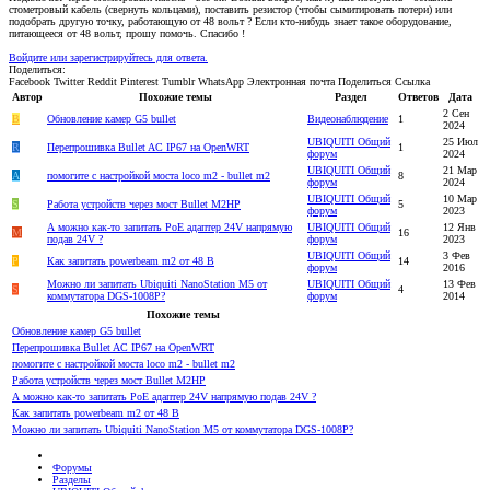
стометровый кабель (свернуть кольцами), поставить резистор (чтобы сымитировать потери) или
подобрать другую точку, работающую от 48 вольт ? Если кто-нибудь знает такое оборудование,
питающееся от 48 вольт, прошу помочь. Спасибо !
Войдите или зарегистрируйтесь для ответа.
Поделиться:
Facebook
Twitter
Reddit
Pinterest
Tumblr
WhatsApp
Электронная почта
Поделиться
Ссылка
Автор
Похожие темы
Раздел
Ответов
Дата
2 Сен
В
Oбновление камер G5 bullet
Видеонаблюдение
1
2024
UBIQUITI Общий
25 Июл
R
Перепрошивка Bullet AC IP67 на OpenWRT
1
форум
2024
UBIQUITI Общий
21 Мар
A
помогите с настройкой моста loco m2 - bullet m2
8
форум
2024
UBIQUITI Общий
10 Мар
S
Работа устройств через мост Bullet M2HP
5
форум
2023
А можно как-то запитать PoE адаптер 24V напрямую
UBIQUITI Общий
12 Янв
M
16
подав 24V ?
форум
2023
UBIQUITI Общий
3 Фев
P
Как запитать powerbeam m2 от 48 В
14
форум
2016
Можно ли запитать Ubiquiti NanoStation M5 от
UBIQUITI Общий
13 Фев
S
4
коммутатора DGS-1008P?
форум
2014
Похожие темы
Oбновление камер G5 bullet
Перепрошивка Bullet AC IP67 на OpenWRT
помогите с настройкой моста loco m2 - bullet m2
Работа устройств через мост Bullet M2HP
А можно как-то запитать PoE адаптер 24V напрямую подав 24V ?
Как запитать powerbeam m2 от 48 В
Можно ли запитать Ubiquiti NanoStation M5 от коммутатора DGS-1008P?
Форумы
Разделы