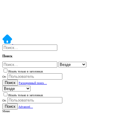
Поиск
Искать только в заголовках
От:
Поиск
Расширенный поиск…
Искать только в заголовках
От:
Поиск
Advanced…
Меню