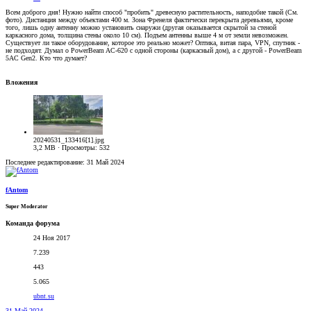
Всем доброго дня! Нужно найти способ "пробить" древесную растительность, наподобие такой (См.
фото). Дистанция между объектами 400 м. Зона Френеля фактически перекрыта деревьями, кроме
того, лишь одну антенну можно установить снаружи (другая оказывается скрытой за стеной
каркасного дома, толщина стены около 10 см). Подъем антенны выше 4 м от земли невозможен.
Существует ли такое оборудование, которое это реально может? Оптика, витая пара, VPN, спутник -
не подходят. Думал о PowerBeam AC-620 с одной стороны (каркасный дом), а с другой - PowerBeam
5AC Gen2. Кто что думает?
Вложения
20240531_133416[1].jpg
3,2 MB · Просмотры: 532
Последнее редактирование:
31 Май 2024
fAntom
Super Moderator
Команда форума
24 Ноя 2017
7.239
443
5.065
ubnt.su
31 Май 2024