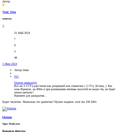
Автор
V
Vlad_Osta
новичок
31 Май 2024
7
0
3
48
1 Июн 2024
Автор темы
#13
fAntom написал(а):
Все же 2.4 ГГц рассчитан как резервный или совместно с 5 ГГц. Кстати, у Вас
зона Френеля, на 400м и при размещении антенны высотой не выше 4м, не будет
землю цеплять?
Нажмите для раскрытия...
Будет частично. Насколько это критично? Нужно поднять хотя бы 100 Мбт.
fAntom
Super Moderator
Команда форума