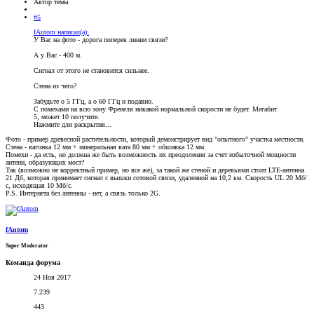
Автор темы
#5
fAntom написал(а):
У Вас на фото - дорога поперек линии связи?
А у Вас - 400 м.
Сигнал от этого не становится сильнее.
Стена из чего?
Забудьте о 5 ГГц, а о 60 ГГц и подавно.
С помехами на всю зону Френеля никакой нормальной скорости не будет. Мегабит
5, может 10 получите.
Нажмите для раскрытия...
Фото - пример древесной растительности, который демонстрирует вид "опытного" участка местности.
Стена - вагонка 12 мм + минеральная вата 80 мм + обшивка 12 мм.
Помехи - да есть, но должна же быть возможность их преодоления за счет избыточной мощности
антенн, образующих мост?
Так (возможно не корректный пример, но все же), за такой же стеной и деревьями стоит LTE-антенна
21 Дб, которая принимает сигнал с вышки сотовой связи, удаленной на 10,2 км. Скорость UL 20 Мб/
с, исходящая 10 Мб/с.
P.S. Интернета без антенны - нет, а связь только 2G.
fAntom
Super Moderator
Команда форума
24 Ноя 2017
7.239
443