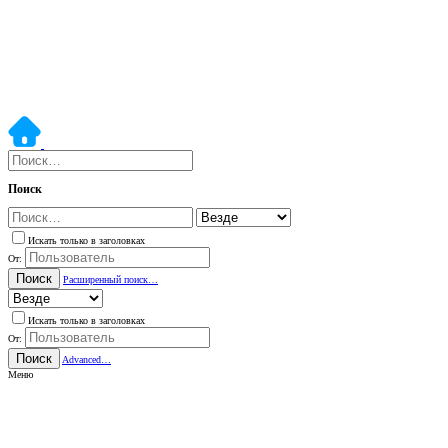
Поиск
Искать только в заголовках
От:
Поиск
Расширенный поиск…
Искать только в заголовках
От:
Поиск
Advanced…
Меню