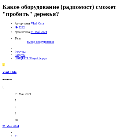
Какое оборудование (радиомост) сможет
"пробить" деревья?
Автор темы
Vlad_Osta
👁 5282
Дата начала
31 Май 2024
Теги
выбор оборудования
Форумы
Разделы
UBIQUITI Общий форум
V
Vlad_Osta
новичок
31 Май 2024
7
0
3
48
31 Май 2024
#1