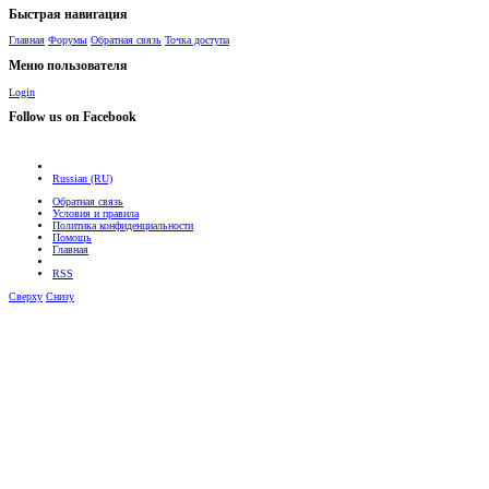
Быстрая навигация
Главная
Форумы
Обратная связь
Точка доступа
Меню пользователя
Login
Follow us on Facebook
Russian (RU)
Обратная связь
Условия и правила
Политика конфиденциальности
Помощь
Главная
RSS
Сверху
Снизу