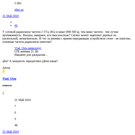
5.065
ubnt.su
31 Май 2024
#6
У сотовой радиосвязи частота 2 ГГц (4G) и ниже (900 МГц), чем ниже частота - тем лучше
пробиваемость. Вышка, наверное, все-таки высокая? Сигнал может зацепляет деревья по
касательной, незначительно. И что за антенна с приемо-передающим устройством стоит - не известно,
основная частота радиосвязи известна?
Vlad_Osta написал(а):
LTE-антенна 21 Дб
Нажмите для раскрытия...
дБи? А мощность передатчика (дБм) какая?
Автор
V
Vlad_Osta
новичок
31 Май 2024
7
0
3
48
31 Май 2024