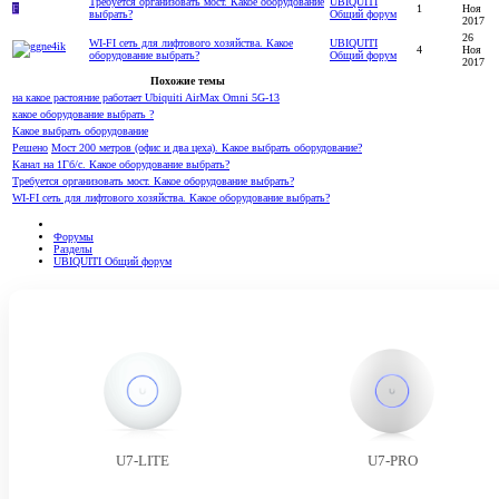
Требуется организовать мост. Какое оборудование
UBIQUITI
F
1
Ноя
выбрать?
Общий форум
2017
26
WI-FI сеть для лифтового хозяйства. Какое
UBIQUITI
4
Ноя
оборудование выбрать?
Общий форум
2017
Похожие темы
на какое растояние работает Ubiquiti AirMax Omni 5G-13
какое оборудование выбрать ?
Какое выбрать оборудование
Решено
Мост 200 метров (офис и два цеха). Какое выбрать оборудование?
Канал на 1Гб/с. Какое оборудование выбрать?
Требуется организовать мост. Какое оборудование выбрать?
WI-FI сеть для лифтового хозяйства. Какое оборудование выбрать?
Форумы
Разделы
UBIQUITI Общий форум
U7-LITE
U7-PRO