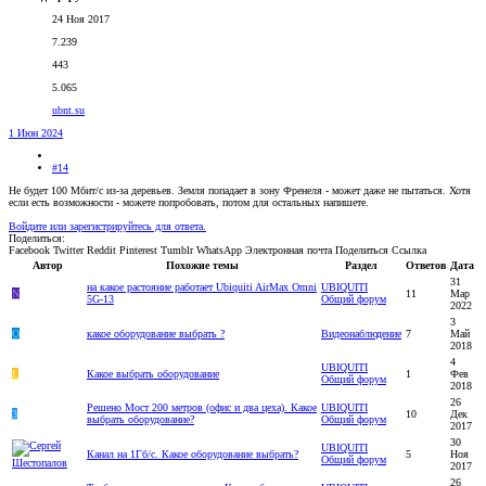
24 Ноя 2017
7.239
443
5.065
ubnt.su
1 Июн 2024
#14
Не будет 100 Мбит/с из-за деревьев. Земля попадает в зону Френеля - может даже не пытаться. Хотя
если есть возможности - можете попробовать, потом для остальных напишете.
Войдите или зарегистрируйтесь для ответа.
Поделиться:
Facebook
Twitter
Reddit
Pinterest
Tumblr
WhatsApp
Электронная почта
Поделиться
Ссылка
Автор
Похожие темы
Раздел
Ответов
Дата
31
на какое растояние работает Ubiquiti AirMax Omni
UBIQUITI
N
11
Мар
5G-13
Общий форум
2022
3
O
какое оборудование выбрать ?
Видеонаблюдение
7
Май
2018
4
UBIQUITI
L
Какое выбрать оборудование
1
Фев
Общий форум
2018
26
Решено
Мост 200 метров (офис и два цеха). Какое
UBIQUITI
3
10
Дек
выбрать оборудование?
Общий форум
2017
30
UBIQUITI
Канал на 1Гб/с. Какое оборудование выбрать?
5
Ноя
Общий форум
2017
26