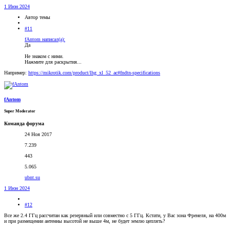
1 Июн 2024
Автор темы
#11
fAntom написал(а):
Да
Не знаком с ними.
Нажмите для раскрытия...
Например:
https://mikrotik.com/product/lhg_xl_52_ac#fndtn-specifications
fAntom
Super Moderator
Команда форума
24 Ноя 2017
7.239
443
5.065
ubnt.su
1 Июн 2024
#12
Все же 2.4 ГГц рассчитан как резервный или совместно с 5 ГГц. Кстати, у Вас зона Френеля, на 400м
и при размещении антенны высотой не выше 4м, не будет землю цеплять?