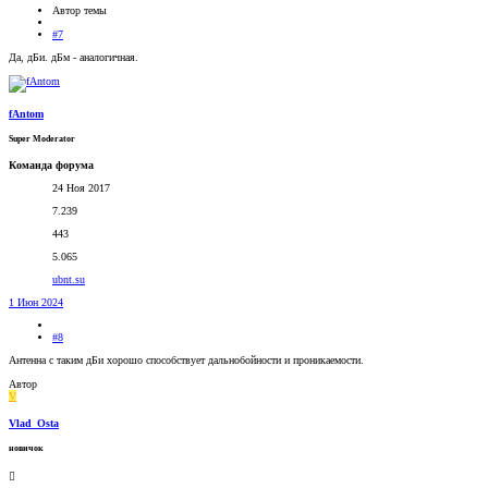
Автор темы
#7
Да, дБи. дБм - аналогичная.
fAntom
Super Moderator
Команда форума
24 Ноя 2017
7.239
443
5.065
ubnt.su
1 Июн 2024
#8
Антенна с таким дБи хорошо способствует дальнобойности и проникаемости.
Автор
V
Vlad_Osta
новичок