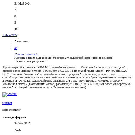
31 Май 2024
7
0
3
48
1 Июн 2024
Автор темы
#9
fAntom написал(а):
Антенна с таким дБи хорошо способствует дальнобойности и проникаемости.
Нажмите для раскрытия...
Я рассмотрел бы и мосты на 900 Мгц, если бы не запреты.... Остаются 2 вопроса: если на одной
стороне более мощная антенна (PowerBeam 5AC-620), а на другой более слабая - PowerBeam 5AC
Gen2, есть шанс "пробиться" сквозь обозначенные преграды? Собственно, вопрос в том,
способствует ли такая связка лучшей стабильности линка или лучше брать одинаковые по мощности
антенны? И, учитывая дальнобойность диапазона 2,4 ГГц, имеет ли смысл смотреть в сторону
Mokrotika в части 2-диапазонных мостов, работающих и на 2,4, и на 5 ГГц, как более универсальной
модели? (У Ubiquiti, чего-то не особо с 2-диапазонными мостами)...
fAntom
Super Moderator
Команда форума
24 Ноя 2017
7.239