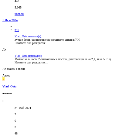
443
5.065
ubnt.su
1 Июн 2024
#10
Vlad_Osta написал(а):
лучше брать одинаковые по мощности антенны? И
Нажмите для раскрытия...
Да
Vlad_Osta написал(а):
Mokrotika в части 2-диапазонных мостов, работающих и на 2,4, и на 5 ГГц
Нажмите для раскрытия...
Не знаком с ними.
Автор
V
Vlad_Osta
новичок
31 Май 2024
7
0
3
48