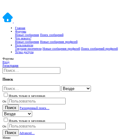
Главная
Форумы
Новые сообщения
Поиск сообщений
Что нового?
Новые сообщения
Новые сообщения профилей
Пользователи
Текущие посетители
Новые сообщения профилей
Поиск сообщений профилей
Точка доступа
Форумы
Вход
Регистрация
Поиск
Искать только в заголовках
От:
Поиск
Расширенный поиск…
Искать только в заголовках
От:
Поиск
Advanced…
Меню