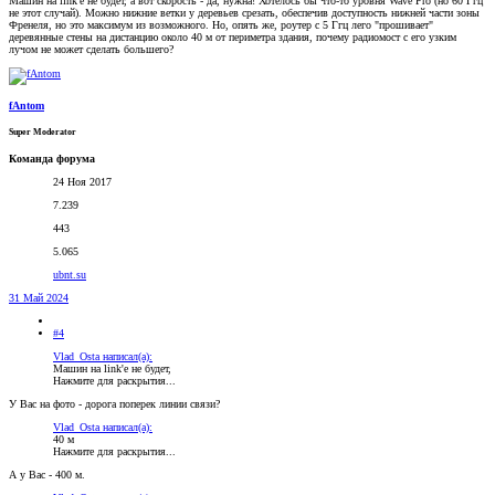
Машин на link'е не будет, а вот скорость - да, нужна! Хотелось бы что-то уровня Wave Pro (но 60 Ггц
не этот случай). Можно нижние ветки у деревьев срезать, обеспечив доступность нижней части зоны
Френеля, но это максимум из возможного. Но, опять же, роутер с 5 Ггц лего "прошивает"
деревянные стены на дистанцию около 40 м от периметра здания, почему радиомост с его узким
лучом не может сделать большего?
fAntom
Super Moderator
Команда форума
24 Ноя 2017
7.239
443
5.065
ubnt.su
31 Май 2024
#4
Vlad_Osta написал(а):
Машин на link'е не будет,
Нажмите для раскрытия...
У Вас на фото - дорога поперек линии связи?
Vlad_Osta написал(а):
40 м
Нажмите для раскрытия...
А у Вас - 400 м.