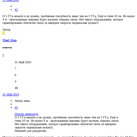
#2
О 5 ГГц можете и не думать, пробивная способность ниже чем на 2 ГГц. Ещё и стена 10 см. Не выше
4 м - проезжающие машины будут вызвать обрывы связи. Нет такого оборудования, которое
гарантированно обеспечит связь (и наверное скорость нормальная нужна?).
Автор
V
Vlad_Osta
новичок
31 Май 2024
7
0
3
48
31 Май 2024
Автор темы
#3
fAntom написал(а):
О 5 ГГц можете и не думать, пробивная способность ниже чем на 2 ГГц. Ещё и
стена 10 см. Не выше 4 м - проезжающие машины будут вызвать обрывы связи.
Нет такого оборудования, которое гарантированно обеспечит связь (и наверное
скорость нормальная нужна?).
Нажмите для раскрытия...