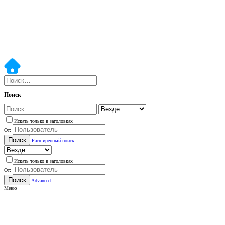
Поиск
Искать только в заголовках
От:
Поиск
Расширенный поиск…
Искать только в заголовках
От:
Поиск
Advanced…
Меню