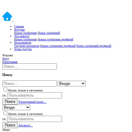
Главная
Форумы
Новые сообщения
Поиск сообщений
Что нового?
Новые сообщения
Новые сообщения профилей
Пользователи
Текущие посетители
Новые сообщения профилей
Поиск сообщений профилей
Точка доступа
Форумы
Вход
Регистрация
Поиск
Искать только в заголовках
От:
Поиск
Расширенный поиск…
Искать только в заголовках
От:
Поиск
Advanced…
Меню