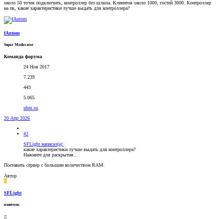
около 50 точек подключить, контроллер без шлюза. Клиентов около 1000, гостей 3000. Контроллер
на пк, какие характеристики лучше выдать для контроллера?
fAntom
Super Moderator
Команда форума
24 Ноя 2017
7.239
443
5.065
ubnt.su
20 Апр 2026
#2
SFLight написал(а):
какие характеристики лучше выдать для контроллера?
Нажмите для раскрытия...
Поставить сервер c большим количеством RAM.
Автор
S
SFLight
новичок