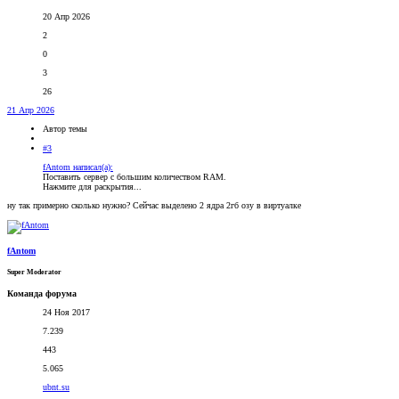
20 Апр 2026
2
0
3
26
21 Апр 2026
Автор темы
#3
fAntom написал(а):
Поставить сервер c большим количеством RAM.
Нажмите для раскрытия...
ну так примерно сколько нужно? Сейчас выделено 2 ядра 2гб озу в виртуалке
fAntom
Super Moderator
Команда форума
24 Ноя 2017
7.239
443
5.065
ubnt.su