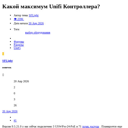
Какой максимум Unifi Контроллера?
Автор темы
SFLight
👁 2396
Дата начала
20 Апр 2026
Теги
выбор оборудования
Форумы
Разделы
UniFi
S
SFLight
новичок
20 Апр 2026
2
0
3
26
20 Апр 2026
#1
Версии 9.5.21.0 у нас сейчас подключено 3 USW-Pro-24-PoE и 71
точек доступа
. Планируется еще