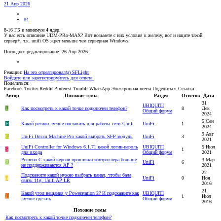
21 Апр 2026
#4
8-16 ГБ и минимум 4 ядер.
У вас есть описание UDM-PRo-MAX? Вот возьмете с них условия к железу, вот и ищите такой
сервер+, т.к. unifi OS жрет меньше чем серверная Windows.
Последнее редактирование:
26 Апр 2026
Реакции:
На это отреагировал(а)
SFLight
Войдите или зарегистрируйтесь для ответа.
Поделиться:
Facebook
Twitter
Reddit
Pinterest
Tumblr
WhatsApp
Электронная почта
Поделиться
Ссылка
Автор
Похожие темы
Раздел
Ответов
Дата
31
UBIQUITI
L
Как посмотреть к какой точке подключен телефон?
8
Дек
Общий форум
2024
5 Сен
H
Какой регион лучше поставить для работы сети /Unifi
UniFi
1
2024
9 Авг
G
UniFi Dream Machine Pro какой выбрать SFP модуль
UniFi
3
2021
UniFi Controller for Windows 6.1.71 какой логин-пароль
UBIQUITI
5 Июл
S
1
для входа
Общий форум
2021
Решено
С какой версии прошивки контроллера больше
3 Мар
R
UniFi
6
не поддерживаются AP ?
2021
22
Подскажите какой нужно выбрать канал, чтобы бала
F
UniFi
0
Ноя
связь 11g, Unifi AP LR
2016
21
Какой угол вещания у Powerstation 2? И подскажите как
UBIQUITI
И
1
Июл
лучше сделать
Общий форум
2016
Похожие темы
Как посмотреть к какой точке подключен телефон?