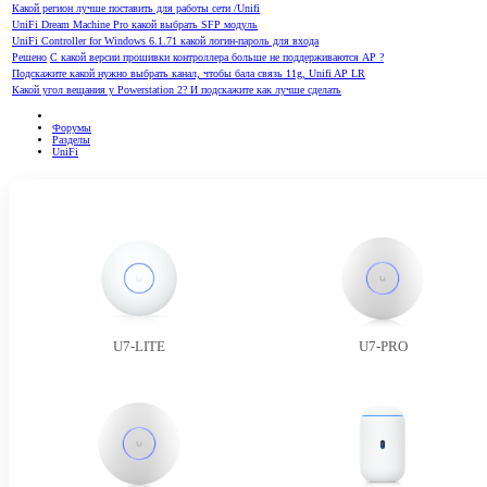
Какой регион лучше поставить для работы сети /Unifi
UniFi Dream Machine Pro какой выбрать SFP модуль
UniFi Controller for Windows 6.1.71 какой логин-пароль для входа
Решено
С какой версии прошивки контроллера больше не поддерживаются AP ?
Подскажите какой нужно выбрать канал, чтобы бала связь 11g, Unifi AP LR
Какой угол вещания у Powerstation 2? И подскажите как лучше сделать
Форумы
Разделы
UniFi
U7-LITE
U7-PRO