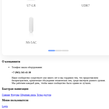
U7-LR
UDR7
NS-5AC
О комьюнити
Телефон заказа оборудования:
+7 (965) 341-41-38
Наше сообщество существует уже много лет и мы гордимся тем, что предоставляем
беспристрастное, критическое обсуждение технических тем, среди мастеров разного уровня.
Мы работаем каждый день, чтобы наше сообщество было одним из лучших.
Быстрая навигация
Главная
Форумы
Обратная связь
Точка доступа
Меню пользователя
Login