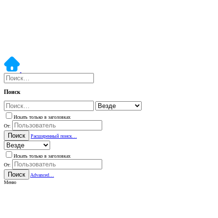
Поиск
Искать только в заголовках
От:
Поиск
Расширенный поиск…
Искать только в заголовках
От:
Поиск
Advanced…
Меню