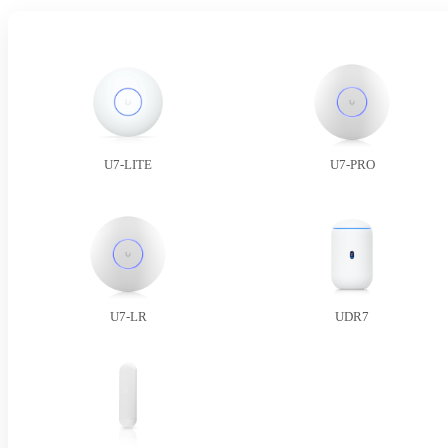
U7-LITE
U7-PRO
U7-LR
UDR7