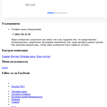
NS-5AC
О комьюнити
Телефон заказа оборудования:
+7 (965) 341-41-38
Наше сообщество существует уже много лет и мы гордимся тем, что предоставляем
беспристрастное, критическое обсуждение технических тем, среди мастеров разного уровня.
Мы работаем каждый день, чтобы наше сообщество было одним из лучших.
Быстрая навигация
Главная
Форумы
Обратная связь
Точка доступа
Меню пользователя
Login
Follow us on Facebook
Russian (RU)
Обратная связь
Условия и правила
Политика конфиденциальности
Помощь
Главная