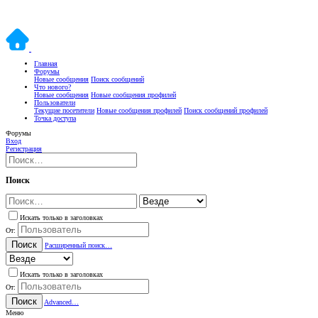
Главная
Форумы
Новые сообщения
Поиск сообщений
Что нового?
Новые сообщения
Новые сообщения профилей
Пользователи
Текущие посетители
Новые сообщения профилей
Поиск сообщений профилей
Точка доступа
Форумы
Вход
Регистрация
Поиск
Искать только в заголовках
От:
Поиск
Расширенный поиск…
Искать только в заголовках
От:
Поиск
Advanced…
Меню