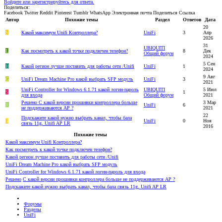
Войдите или зарегистрируйтесь для ответа.
Поделиться:
Facebook
Twitter
Reddit
Pinterest
Tumblr
WhatsApp
Электронная почта
Поделиться
Ссылка
Автор
Похожие темы
Раздел
Ответов
Дата
20
S
Какой максимум Unifi Контроллера?
UniFi
3
Апр
2026
31
UBIQUITI
L
Как посмотреть к какой точке подключен телефон?
8
Дек
Общий форум
2024
5 Сен
H
Какой регион лучше поставить для работы сети /Unifi
UniFi
1
2024
9 Авг
G
UniFi Dream Machine Pro какой выбрать SFP модуль
UniFi
3
2021
UniFi Controller for Windows 6.1.71 какой логин-пароль
UBIQUITI
5 Июл
S
1
для входа
Общий форум
2021
Решено
С какой версии прошивки контроллера больше
3 Мар
R
UniFi
6
не поддерживаются AP ?
2021
22
Подскажите какой нужно выбрать канал, чтобы бала
F
UniFi
0
Ноя
связь 11g, Unifi AP LR
2016
Похожие темы
Какой максимум Unifi Контроллера?
Как посмотреть к какой точке подключен телефон?
Какой регион лучше поставить для работы сети /Unifi
UniFi Dream Machine Pro какой выбрать SFP модуль
UniFi Controller for Windows 6.1.71 какой логин-пароль для входа
Решено
С какой версии прошивки контроллера больше не поддерживаются AP ?
Подскажите какой нужно выбрать канал, чтобы бала связь 11g, Unifi AP LR
Форумы
Разделы
UniFi