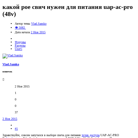
какой poe свич нужен для питания uap-ac-pro
(48v)
Автор темы
Vlad.Samko
👁 5082
Дата начала
2 Ноя 2015
Форумы
Разделы
UniFi
Vlad.Samko
новичок
2 Ноя 2015
1
0
0
37
2 Ноя 2015
#1
Здравствуйте, совсем запутался в выборе свича для питания
точек доступа
UAP-AC-PRO