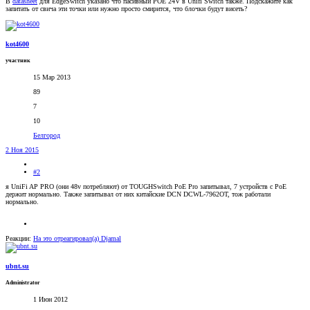
В
datasheet
для EdgeSwitch указано что пасивный POE 24V в Unifi Switch также. Подскажите как
запитать от свича эти точки или нужно просто смирится, что блочки будут висеть?
kot4600
участник
15 Мар 2013
89
7
10
Белгород
2 Ноя 2015
#2
я UniFi AP PRO (они 48v потребляют) от TOUGHSwitch PoE Pro запитывал, 7 устройств с PoE
держит нормально. Также запитывал от них китайскиe DCN DCWL-7962OT, тож работали
нормально.
Реакции:
На это отреагировал(а)
Djamal
ubnt.su
Administrator
1 Июн 2012