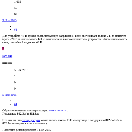
1.635
55
60
3 Ноя 2015
#3
Для устройств 48 В нужно соответствующее напряжение. Если свич выдаёт только 24, то придётся
брать 220 В и использовать БП из комплекта на каждом клиентском устройстве. Либо использовать
свич, способный выдавать 48 В.
S
sky_rax
новичок
5 Ноя 2015
1
0
0
5 Ноя 2015
#4
Обратите внимание на спецификацию
точки доступа
:
Поддержка
802.3af
и
802.3at
Это значит, что
точку доступа
может питать любой PoE коммутатор с поддержкой
802.3af
и/или
802.3at
(смотрите в спеке на комик).
Последнее редактирование:
5 Ноя 2015