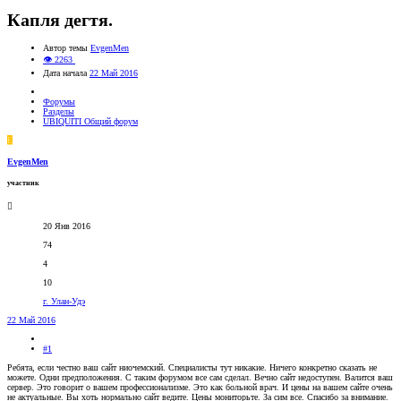
Капля дегтя.
Автор темы
EvgenMen
👁 2263
Дата начала
22 Май 2016
Форумы
Разделы
UBIQUITI Общий форум
E
EvgenMen
участник
20 Янв 2016
74
4
10
г. Улан-Удэ
22 Май 2016
#1
Ребята, если честно ваш сайт ниочемский. Специалисты тут никакие. Ничего конкретно сказать не
можете. Одни предположения. С таким форумом все сам сделал. Вечно сайт недоступен. Валится ваш
сервер. Это говорит о вашем профессионализме. Это как больной врач. И цены на вашем сайте очень
не актуальные. Вы хоть нормально сайт ведите. Цены мониторьте. За сим все. Спасибо за внимание.