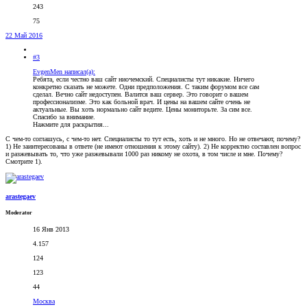
243
75
22 Май 2016
#3
EvgenMen написал(а):
Ребята, если честно ваш сайт ниочемский. Специалисты тут никакие. Ничего
конкретно сказать не можете. Одни предположения. С таким форумом все сам
сделал. Вечно сайт недоступен. Валится ваш сервер. Это говорит о вашем
профессионализме. Это как больной врач. И цены на вашем сайте очень не
актуальные. Вы хоть нормально сайт ведите. Цены мониторьте. За сим все.
Спасибо за внимание.
Нажмите для раскрытия...
С чем-то соглашусь, с чем-то нет. Специалисты то тут есть, хоть и не много. Но не отвечают, почему?
1) Не заинтересованы в ответе (не имеют отношения к этому сайту). 2) Не корректно составлен вопрос
и разжевывать то, что уже разжевывали 1000 раз никому не охота, в том числе и мне. Почему?
Смотрите 1).
arastegaev
Moderator
16 Янв 2013
4.157
124
123
44
Москва