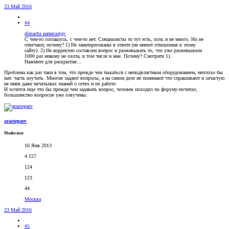
23 Май 2016
#4
dimacbz написал(а):
С чем-то соглашусь, с чем-то нет. Специалисты то тут есть, хоть и не много. Но не
отвечают, почему? 1) Не заинтересованы в ответе (не имеют отношения к этому
сайту). 2) Не корректно составлен вопрос и разжевывать то, что уже разжевывали
1000 раз никому не охота, в том числе и мне. Почему? Смотрите 1).
Нажмите для раскрытия...
Проблема как раз таки в том, что прежде чем тыкаться с неподвластным оборудованием, неплохо бы
мат. часть изучить. Многие задают вопросы, а на самом деле не понимают что спрашивают и зачастую
не имея даже начальных знаний о сетях и их работе.
И хочется еще что бы прежде чем задавать вопрос, человек походил по форуму-почитал,
большинство вопросов уже озвучены.
arastegaev
Moderator
16 Янв 2013
4.157
124
123
44
Москва
23 Май 2016
#5