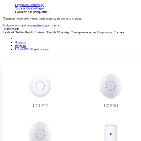
EvgenMen написал(а):
Это как больной врач
Нажмите для раскрытия...
Психиатр не должен уметь оперировать, на это есть хирург.
Войдите или зарегистрируйтесь для ответа.
Поделиться:
Facebook
Twitter
Reddit
Pinterest
Tumblr
WhatsApp
Электронная почта
Поделиться
Ссылка
Форумы
Разделы
UBIQUITI Общий форум
U7-LITE
U7-PRO