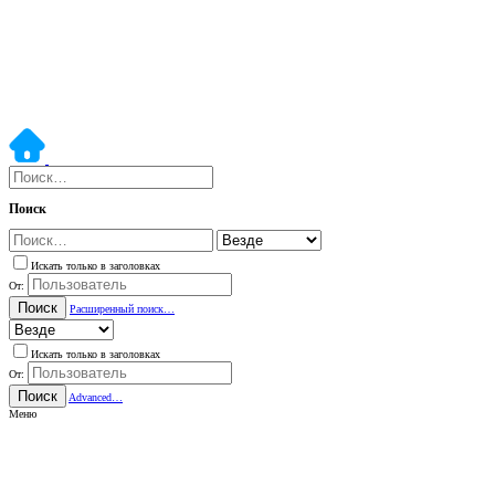
Поиск
Искать только в заголовках
От:
Поиск
Расширенный поиск…
Искать только в заголовках
От:
Поиск
Advanced…
Меню