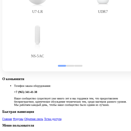
U7-LR
UDR7
NS-5AC
О комьюнити
Телефон заказа оборудования:
+7 (965) 341-41-38
Наше сообщество существует уже много лет и мы гордимся тем, что предоставляем
беспристрастное, критическое обсуждение технических тем, среди мастеров разного уровня.
Мы работаем каждый день, чтобы наше сообщество было одним из лучших.
Быстрая навигация
Главная
Форумы
Обратная связь
Точка доступа
Меню пользователя