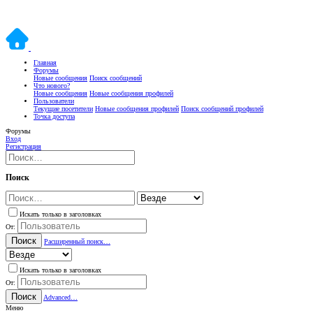
Главная
Форумы
Новые сообщения
Поиск сообщений
Что нового?
Новые сообщения
Новые сообщения профилей
Пользователи
Текущие посетители
Новые сообщения профилей
Поиск сообщений профилей
Точка доступа
Форумы
Вход
Регистрация
Поиск
Искать только в заголовках
От:
Поиск
Расширенный поиск…
Искать только в заголовках
От:
Поиск
Advanced…
Меню