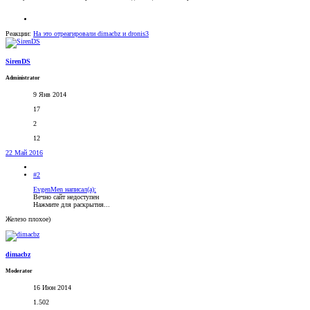
Реакции:
На это отреагировали
dimacbz
и
dronis3
SirenDS
Administrator
9 Янв 2014
17
2
12
22 Май 2016
#2
EvgenMen написал(а):
Вечно сайт недоступен
Нажмите для раскрытия...
Железо плохое)
dimacbz
Moderator
16 Июн 2014
1.502