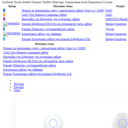
Facebook
Twitter
Reddit
Pinterest
Tumblr
WhatsApp
Электронная почта
Поделиться
Ссылка
Автор
Похожие темы
Раздел
C
Можно ли реализовать схему с множеством сайтов (Sites) и 1 SSID?
UniFi
Д
UniFi Site Manager и названия сайтов
UniFi
D
Настройка vpn Edgerouter для отдельных сайтов
UBIQUITI Общий
Решено
EdgeRouter ER-8 Pro не открывается часть сайтов
Маршрутизаторы
S
Решено
Помогите с публикацией веб сайтов
Другое
Блокировка сайтов для чайников
Маршрутизаторы
N
Решено
Блокировка сайтов при помощи EdgeRouter PoE
Маршрутизаторы
Похожие темы
Можно ли реализовать схему с множеством сайтов (Sites) и 1 SSID?
UniFi Site Manager и названия сайтов
Настройка vpn Edgerouter для отдельных сайтов
Решено
EdgeRouter ER-8 Pro не открывается часть сайтов
Решено
Помогите с публикацией веб сайтов
Блокировка сайтов для чайников
Решено
Блокировка сайтов при помощи EdgeRouter PoE
Форумы
Разделы
UniFi