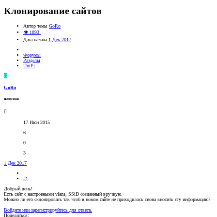
Клонирование сайтов
Автор темы
GoRo
👁 1893
Дата начала
1 Дек 2017
Форумы
Разделы
UniFi
G
GoRo
новичок
17 Июн 2015
6
0
3
1 Дек 2017
#1
Добрый день!
Есть сайт с настроеными vlans, SSiD созданный вручную.
Можно ли его склонировать так чтоб в новом сайте не приходилось снова вносить єту информацию?
Войдите или зарегистрируйтесь для ответа.
Поделиться: