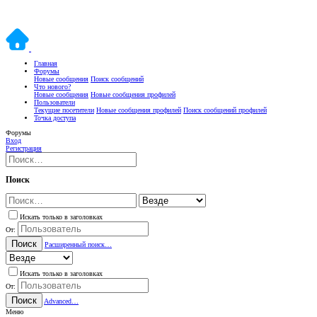
Главная
Форумы
Новые сообщения
Поиск сообщений
Что нового?
Новые сообщения
Новые сообщения профилей
Пользователи
Текущие посетители
Новые сообщения профилей
Поиск сообщений профилей
Точка доступа
Форумы
Вход
Регистрация
Поиск
Искать только в заголовках
От:
Поиск
Расширенный поиск…
Искать только в заголовках
От:
Поиск
Advanced…
Меню