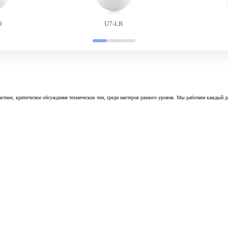
O
U7-LR
астное, критическое обсуждение технических тем, среди мастеров разного уровня. Мы работаем каждый