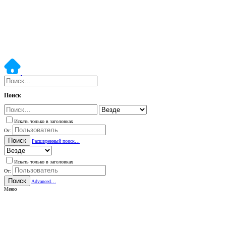
Поиск
Искать только в заголовках
От:
Поиск
Расширенный поиск…
Искать только в заголовках
От:
Поиск
Advanced…
Меню