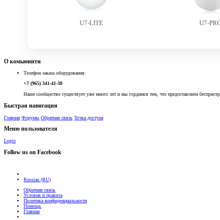
U7-LITE
U7-PR
О комьюнити
Телефон заказа оборудования:
+7 (965) 341-41-38
Наше сообщество существует уже много лет и мы гордимся тем, что предоставляем беспристр
Быстрая навигация
Главная
Форумы
Обратная связь
Точка доступа
Меню пользователя
Login
Follow us on Facebook
Russian (RU)
Обратная связь
Условия и правила
Политика конфиденциальности
Помощь
Главная