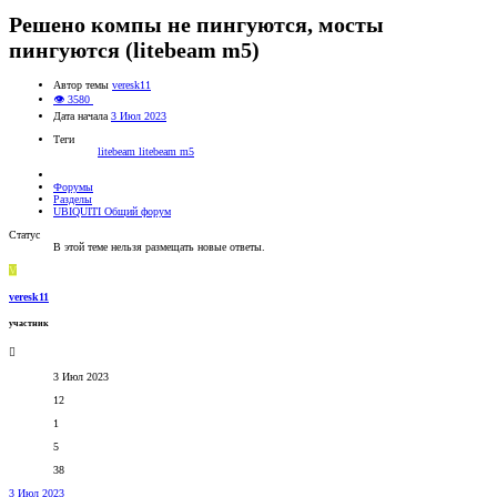
Решено
компы не пингуются, мосты
пингуются (litebeam m5)
Автор темы
veresk11
👁 3580
Дата начала
3 Июл 2023
Теги
litebeam
litebeam m5
Форумы
Разделы
UBIQUITI Общий форум
Статус
В этой теме нельзя размещать новые ответы.
V
veresk11
участник
3 Июл 2023
12
1
5
38
3 Июл 2023