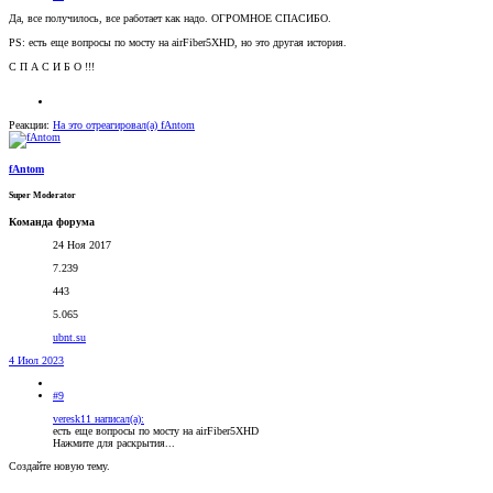
Да, все получилось, все работает как надо. ОГРОМНОЕ СПАСИБО.
PS: есть еще вопросы по мосту на airFiber5XHD, но это другая история.
С П А С И Б О !!!
Реакции:
На это отреагировал(а)
fAntom
fAntom
Super Moderator
Команда форума
24 Ноя 2017
7.239
443
5.065
ubnt.su
4 Июл 2023
#9
veresk11 написал(а):
есть еще вопросы по мосту на airFiber5XHD
Нажмите для раскрытия...
Создайте новую тему.