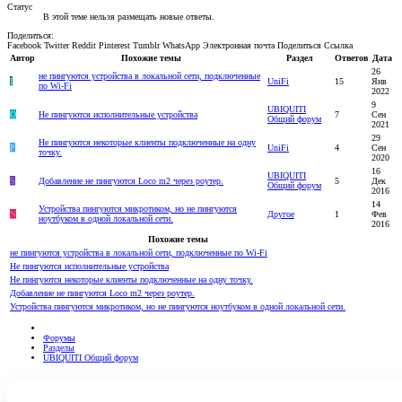
Статус
В этой теме нельзя размещать новые ответы.
Поделиться:
Facebook
Twitter
Reddit
Pinterest
Tumblr
WhatsApp
Электронная почта
Поделиться
Ссылка
Автор
Похожие темы
Раздел
Ответов
Дата
26
не пингуются устройства в локальной сети, подключенные
I
UniFi
15
Янв
по Wi-Fi
2022
9
UBIQUITI
О
Не пингуются исполнительные устройства
7
Сен
Общий форум
2021
29
Не пингуются некоторые клиенты подключенные на одну
P
UniFi
4
Сен
точку.
2020
16
UBIQUITI
S
Добавление не пингуются Loco m2 через роутер.
5
Дек
Общий форум
2016
14
Устройства пингуются микротиком, но не пингуются
N
Другое
1
Фев
ноутбуком в одной локальной сети.
2016
Похожие темы
не пингуются устройства в локальной сети, подключенные по Wi-Fi
Не пингуются исполнительные устройства
Не пингуются некоторые клиенты подключенные на одну точку.
Добавление не пингуются Loco m2 через роутер.
Устройства пингуются микротиком, но не пингуются ноутбуком в одной локальной сети.
Форумы
Разделы
UBIQUITI Общий форум