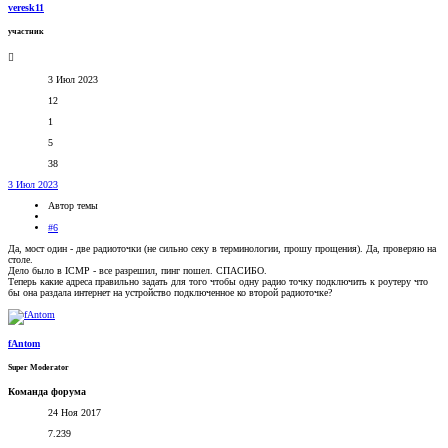
veresk11
участник
3 Июл 2023
12
1
5
38
3 Июл 2023
Автор темы
#6
Да, мост один - две радиоточки (не сильно секу в терминологии, прошу прощения). Да, проверяю на
столе.
Дело было в ICMP - все разрешил, пинг пошел. СПАСИБО.
Теперь какие адреса правильно задать для того чтобы одну радио точку подключить к роутеру что
бы она раздала интернет на устройство подключенное ко второй радиоточке?
fAntom
Super Moderator
Команда форума
24 Ноя 2017
7.239