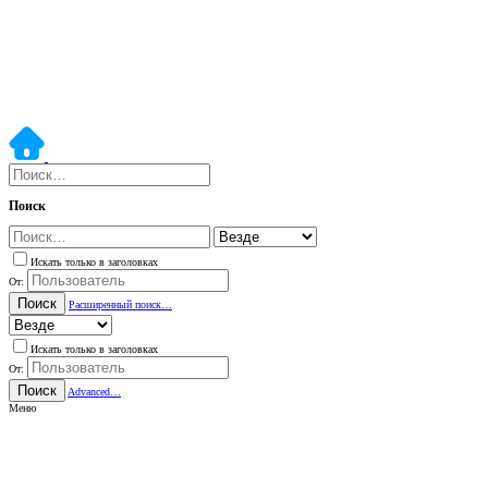
Поиск
Искать только в заголовках
От:
Поиск
Расширенный поиск…
Искать только в заголовках
От:
Поиск
Advanced…
Меню