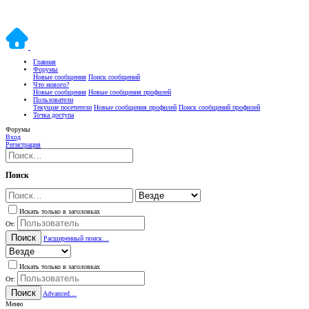
Главная
Форумы
Новые сообщения
Поиск сообщений
Что нового?
Новые сообщения
Новые сообщения профилей
Пользователи
Текущие посетители
Новые сообщения профилей
Поиск сообщений профилей
Точка доступа
Форумы
Вход
Регистрация
Поиск
Искать только в заголовках
От:
Поиск
Расширенный поиск…
Искать только в заголовках
От:
Поиск
Advanced…
Меню