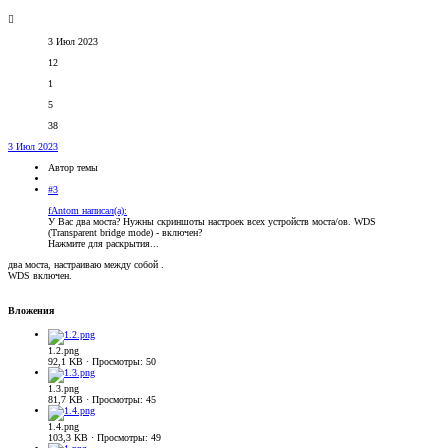
3 Июл 2023
12
1
5
38
3 Июл 2023
Автор темы
#3
fAntom написал(а):
У Вас два моста? Нужны скриншоты настроек всех устройств моста/ов. WDS
(Transparent bridge mode) - включен?
Нажмите для раскрытия...
два моста, настраиваю между собой .
WDS включен.
Вложения
1.2.png
92,1 KB · Просмотры: 50
1.3.png
81,7 KB · Просмотры: 45
1.4.png
103,3 KB · Просмотры: 49