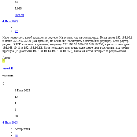
443
5.065
ubnt.su
4 Июл 2023
#7
Надо посмотреть какой диапазон в роутере. Например, как на скриншотах. Тогда шлюз 192.168.10.1
и маска 255.255.255.0 (как правило, но опять же, посмотреть в настройках роутера). Если роутер
раздает DHCP - поставить диапазон, например 192.168.10.100-192.168.10.250, а радиоточкам дать
192.168.10.11 и 192.168.10.12. Если не раздает, для точек тоже самое, для всех остальных любые
вручную (из диапазона 192.168.10.13-192.168.10.253), включая и тем, которые за радиомостом.
Автор
V
veresk11
участник
3 Июл 2023
12
1
5
38
4 Июл 2023
Автор темы
#8