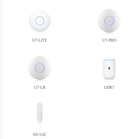
U7-LITE
U7-PRO
U7-LR
UDR7
NS-5AC