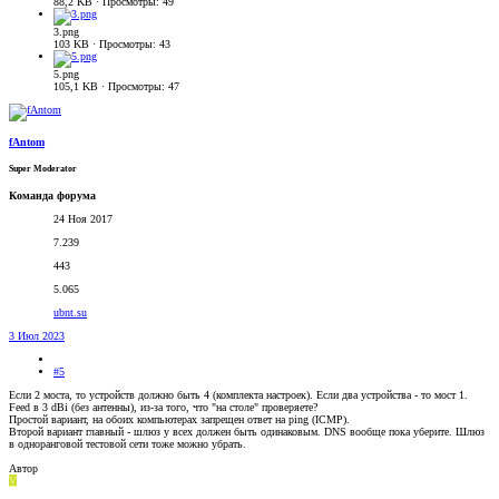
88,2 KB · Просмотры: 49
3.png
103 KB · Просмотры: 43
5.png
105,1 KB · Просмотры: 47
fAntom
Super Moderator
Команда форума
24 Ноя 2017
7.239
443
5.065
ubnt.su
3 Июл 2023
#5
Если 2 моста, то устройств должно быть 4 (комплекта настроек). Если два устройства - то мост 1.
Feed в 3 dBi (без антенны), из-за того, что "на столе" проверяете?
Простой вариант, на обоих компьютерах запрещен ответ на ping (ICMP).
Второй вариант главный - шлюз у всех должен быть одинаковым. DNS вообще пока уберите. Шлюз
в одноранговой тестовой сети тоже можно убрать.
Автор
V