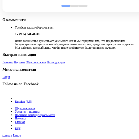
О комьюнити
Телефон заказа оборудования:
+7 (965) 341-41-38
Наше сообщество существует уже много лет и мы гордимся тем, что предоставляем
беспристрастное, критическое обсуждение технических тем, среди мастеров разного уровня.
Мы работаем каждый день, чтобы наше сообщество было одним из лучших.
Быстрая навигация
Главная
Форумы
Обратная связь
Точка доступа
Меню пользователя
Login
Follow us on Facebook
Russian (RU)
Обратная связь
Условия и правила
Политика конфиденциальности
Помощь
Главная
RSS
Сверху
Снизу