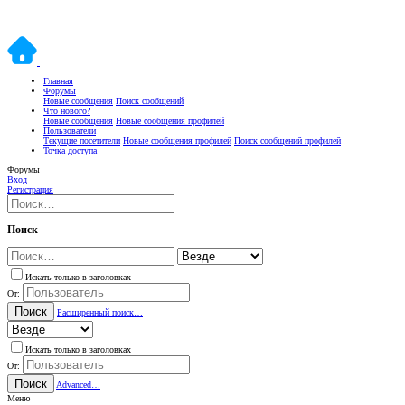
Главная
Форумы
Новые сообщения
Поиск сообщений
Что нового?
Новые сообщения
Новые сообщения профилей
Пользователи
Текущие посетители
Новые сообщения профилей
Поиск сообщений профилей
Точка доступа
Форумы
Вход
Регистрация
Поиск
Искать только в заголовках
От:
Поиск
Расширенный поиск…
Искать только в заголовках
От:
Поиск
Advanced…
Меню