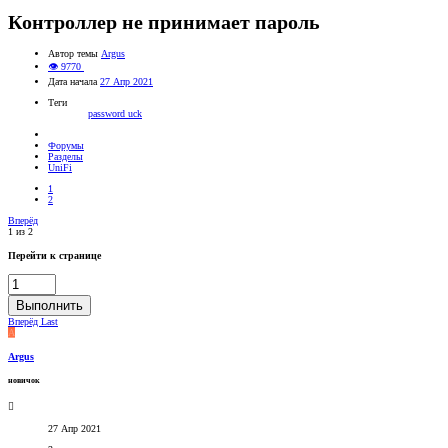
Контроллер не принимает пароль
Автор темы
Argus
👁 9770
Дата начала
27 Апр 2021
Теги
password
uck
Форумы
Разделы
UniFi
1
2
Вперёд
1 из 2
Перейти к странице
Выполнить
Вперёд
Last
A
Argus
новичок
27 Апр 2021