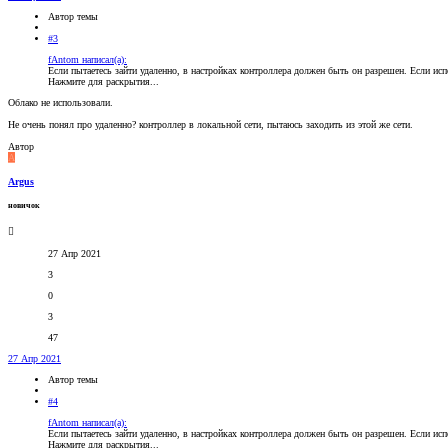
Автор темы
#3
fAntom написал(а):
Если пытаетесь зайти удаленно, в настройках контроллера должен быть он разрешен. Если исп
Нажмите для раскрытия...
Облако не использовали.
Не очень понял про удаленно? контроллер в локальной сети, пытаюсь заходить из этой же сети.
Автор
A
Argus
новичок
27 Апр 2021
3
0
3
47
27 Апр 2021
Автор темы
#4
fAntom написал(а):
Если пытаетесь зайти удаленно, в настройках контроллера должен быть он разрешен. Если исп
Нажмите для раскрытия...