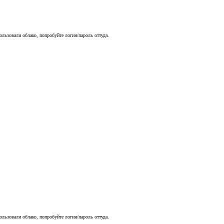
ользовали облако, попробуйте логин/пароль оттуда.
ользовали облако, попробуйте логин/пароль оттуда.