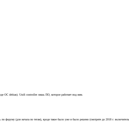
де ОС debian). Unifi controller лишь ПО, которое работает под ним.
ть по форуму (для начала по тегам), вроде такое было уже и было решено (смотрите до 2018 г. включитель