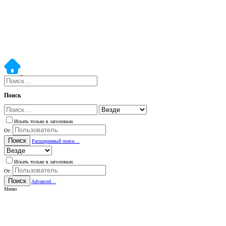
Поиск
Искать только в заголовках
От:
Поиск
Расширенный поиск…
Искать только в заголовках
От:
Поиск
Advanced…
Меню