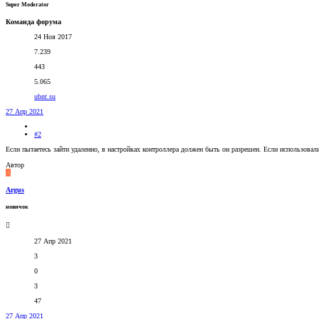
Super Moderator
Команда форума
24 Ноя 2017
7.239
443
5.065
ubnt.su
27 Апр 2021
#2
Если пытаетесь зайти удаленно, в настройках контроллера должен быть он разрешен. Если использовали
Автор
A
Argus
новичок
27 Апр 2021
3
0
3
47
27 Апр 2021