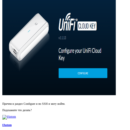
Причем в раздел Configure и по SSH я могу войти.
Подскажите что делать?
fAntom