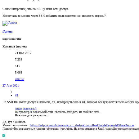
Самое интересное, что по SSH у меня есть доступ.
Может как то можно через SSH добавить пользователя или поменять пароль?
fAntom
Super Moderator
Команда форума
24 Ноя 2017
7.239
443
5.065
ubnt.su
27 Апр 2021
#5
По SSH Вы имеет доступ к hardware, т.е. непосредственно к ОС которая обслуживает железо (сейчас вро
Argus написал(а):
контроллер в локальной сети, пытаюсь заходить из этой же сети.
Нажмите для раскрытия...
Да, тут я ошибся.
Может это поможет:
https://help.ui.com/hc/en-us/articl...ds-for-Controller-Cloud-Key-and-Other-Devices
Попробуйте стандартные пароли: ubnt/ubnt, root/ubnt. На вход именно в Unifi controller можете поиска
M