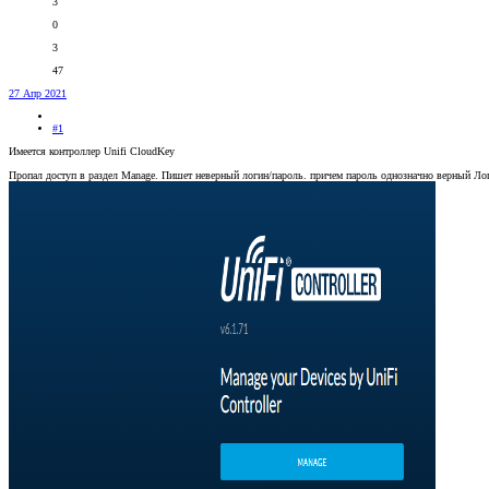
3
0
3
47
27 Апр 2021
#1
Имеется контроллер Unifi CloudKey
Пропал доступ в раздел Manage. Пишет неверный логин/пароль. причем пароль однозначно верный Ло