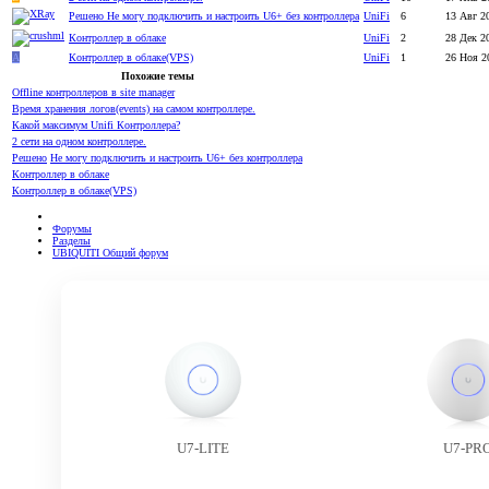
Решено
Не могу подключить и настроить U6+ без контроллера
UniFi
6
13 Авг 2
Контроллер в облаке
UniFi
2
28 Дек 2
A
Контроллер в облаке(VPS)
UniFi
1
26 Ноя 2
Похожие темы
Offline контроллеров в site manager
Время хранения логов(events) на самом контроллере.
Какой максимум Unifi Контроллера?
2 сети на одном контроллере.
Решено
Не могу подключить и настроить U6+ без контроллера
Контроллер в облаке
Контроллер в облаке(VPS)
Форумы
Разделы
UBIQUITI Общий форум
U7-LITE
U7-PR