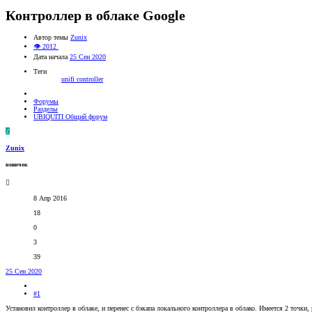
Контроллер в облаке Google
Автор темы
Zunix
👁 2012
Дата начала
25 Сен 2020
Теги
unifi controller
Форумы
Разделы
UBIQUITI Общий форум
Z
Zunix
новичок
8 Апр 2016
18
0
3
39
25 Сен 2020
#1
Установил контроллер в облаке, и перенес с бэкапа локального контроллера в облако. Имеется 2 точки