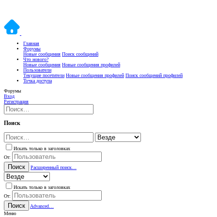
Главная
Форумы
Новые сообщения
Поиск сообщений
Что нового?
Новые сообщения
Новые сообщения профилей
Пользователи
Текущие посетители
Новые сообщения профилей
Поиск сообщений профилей
Точка доступа
Форумы
Вход
Регистрация
Поиск
Искать только в заголовках
От:
Поиск
Расширенный поиск…
Искать только в заголовках
От:
Поиск
Advanced…
Меню