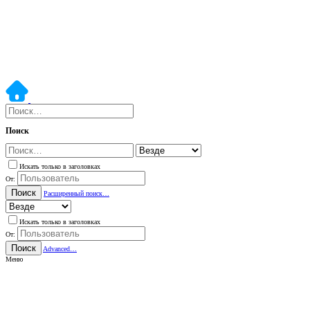
Поиск
Искать только в заголовках
От:
Поиск
Расширенный поиск…
Искать только в заголовках
От:
Поиск
Advanced…
Меню