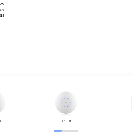
025
019
018
O
U7-LR