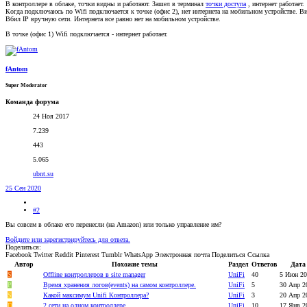
В контроллере в облаке, точки видны и работают. Зашел в терминал
точки доступа
, интернет работает.
Когда подключаюсь по Wifi подключается к точке (офис 2), нет интернета на мобильном устройстве. В
Вбил IP вручную сети. Интернета все равно нет на мобильном устройстве.
В точке (офис 1) Wifi подключается - интернет работает.
fAntom
Super Moderator
Команда форума
24 Ноя 2017
7.239
443
5.065
ubnt.su
25 Сен 2020
#2
Вы совсем в облако его перенесли (на Amazon) или только управление им?
Войдите или зарегистрируйтесь для ответа.
Поделиться:
Facebook
Twitter
Reddit
Pinterest
Tumblr
WhatsApp
Электронная почта
Поделиться
Ссылка
Автор
Похожие темы
Раздел
Ответов
Дата
S
Offline контроллеров в site manager
UniFi
40
5 Июн 20
P
Время хранения логов(events) на самом контроллере.
UniFi
5
30 Апр 2
S
Какой максимум Unifi Контроллера?
UniFi
3
20 Апр 2
D
2 сети на одном контроллере.
UniFi
10
17 Янв 2