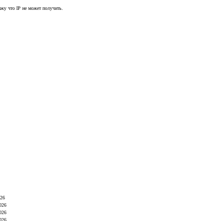
ижу что IP не может получить.
26
026
026
026