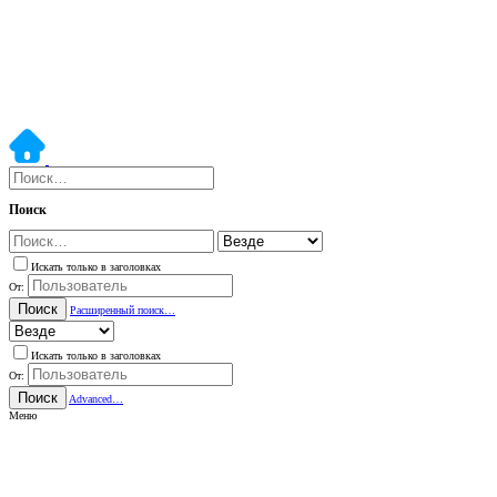
Поиск
Искать только в заголовках
От:
Поиск
Расширенный поиск…
Искать только в заголовках
От:
Поиск
Advanced…
Меню