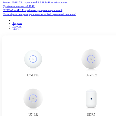
Решено
UniFi AP с прошивкой 3.7.29.5446 не обновляется
Проблема с прошивкой UniFi
UNIFI AP и AP LR проблема с доступом и прошивкой
После сброса пингуется,прошиваешь любой прошивкой пинга нет!
Форумы
Разделы
UniFi
U7-LITE
U7-PRO
U7-LR
UDR7