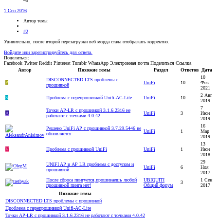
45
1 Сен 2016
Автор темы
#2
Удивительно, после второй перезагрузки веб морда стала отображать корректно.
Войдите или зарегистрируйтесь для ответа.
Поделиться:
Facebook
Twitter
Reddit
Pinterest
Tumblr
WhatsApp
Электронная почта
Поделиться
Ссылка
Автор
Похожие темы
Раздел
Ответов
Дата
10
DISCONNECTED LTS проблемы с
P
UniFi
10
Фев
прошивкой
2021
2 Авг
S
Проблема с перепрошивкой Unifi-AC-Lite
UniFi
10
2019
7
Точки AP-LR с прошивкой 3.1.6.2316 не
A
UniFi
3
Июн
работают с точками 4.0.42
2019
16
Решено
UniFi AP с прошивкой 3.7.29.5446 не
UniFi
1
Мар
обновляется
2019
13
V
Проблема с прошивкой UniFi
UniFi
1
Июн
2018
29
UNIFI AP и AP LR проблема с доступом и
UniFi
6
Ноя
прошивкой
2017
После сброса пингуется,прошиваешь любой
UBIQUITI
1 Сен
3
прошивкой пинга нет!
Общий форум
2017
Похожие темы
DISCONNECTED LTS проблемы с прошивкой
Проблема с перепрошивкой Unifi-AC-Lite
Точки AP-LR с прошивкой 3.1.6.2316 не работают с точками 4.0.42