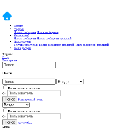
Главная
Форумы
Новые сообщения
Поиск сообщений
Что нового?
Новые сообщения
Новые сообщения профилей
Пользователи
Текущие посетители
Новые сообщения профилей
Поиск сообщений профилей
Точка доступа
Форумы
Вход
Регистрация
Поиск
Искать только в заголовках
От:
Поиск
Расширенный поиск…
Искать только в заголовках
От:
Поиск
Advanced…
Меню