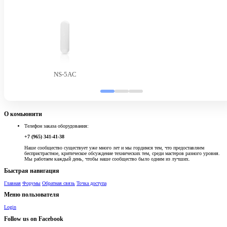
NS-5AC
О комьюнити
Телефон заказа оборудования:
+7 (965) 341-41-38
Наше сообщество существует уже много лет и мы гордимся тем, что предоставляем
беспристрастное, критическое обсуждение технических тем, среди мастеров разного уровня.
Мы работаем каждый день, чтобы наше сообщество было одним из лучших.
Быстрая навигация
Главная
Форумы
Обратная связь
Точка доступа
Меню пользователя
Login
Follow us on Facebook