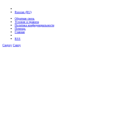
Russian (RU)
Обратная связь
Условия и правила
Политика конфиденциальности
Помощь
Главная
RSS
Сверху
Снизу