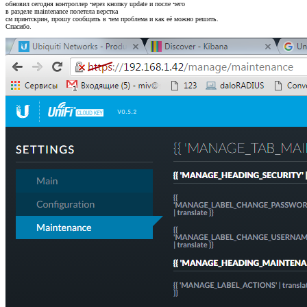
обновил сегодня контроллер через кнопку update и после чего
в разделе maintenance полетела верстка
см принтскрин, прошу сообщить в чем проблема и как её можно решить.
Спасибо.