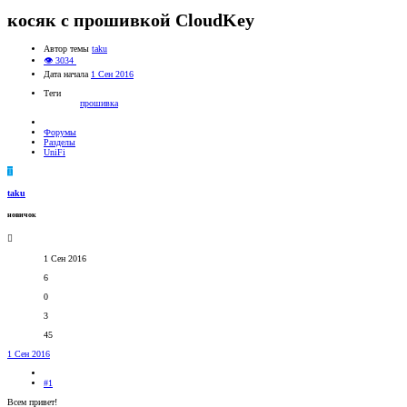
косяк с прошивкой CloudKey
Автор темы
taku
👁 3034
Дата начала
1 Сен 2016
Теги
прошивка
Форумы
Разделы
UniFi
T
taku
новичок
1 Сен 2016
6
0
3
45
1 Сен 2016
#1
Всем привет!