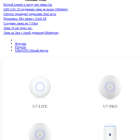
Второй клиент к мосту нет линка 5ac
LBE-5AC-23 поднимает линк не выше 100мбит/с
Ubiquiti пропадает радиолинк fiber af-5x
Прошивка. Нет линка с Unifi AP
Создание линка на 7-10км
Линк 16 км через лес.
Линк на 3км с зоной деревьев(100метров)
Форумы
Разделы
UBIQUITI Общий форум
U7-LITE
U7-PRO