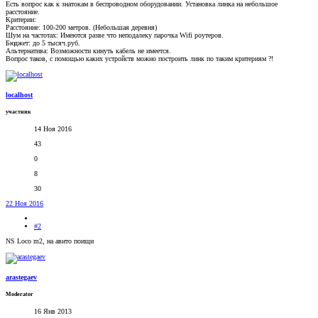
Есть вопрос как к знатокам в беспроводном оборудовании. Установка линка на небольшое
расстояние.
Критерии:
Расстояние: 100-200 метров. (Небольшая деревня)
Шум на частотах: Имеются разве что неподалеку парочка Wifi роутеров.
Бюджет: до 5 тысяч.руб.
Альтернатива: Возможности кинуть кабель не имеется.
Вопрос таков, с помощью каких устройств можно построить линк по таким критериям ?!
localhost
участник
14 Ноя 2016
43
0
8
30
22 Ноя 2016
#2
NS Loco m2, на авито поищи
arastegaev
Moderator
16 Янв 2013