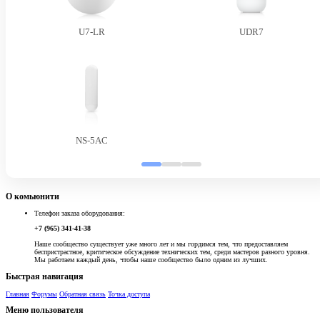
U7-LR
UDR7
NS-5AC
О комьюнити
Телефон заказа оборудования:
+7 (965) 341-41-38
Наше сообщество существует уже много лет и мы гордимся тем, что предоставляем
беспристрастное, критическое обсуждение технических тем, среди мастеров разного уровня.
Мы работаем каждый день, чтобы наше сообщество было одним из лучших.
Быстрая навигация
Главная
Форумы
Обратная связь
Точка доступа
Меню пользователя