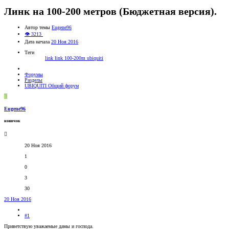
Линк на 100-200 метров (Бюджетная версия).
Автор темы
Eugene96
👁 3213
Дата начала
20 Ноя 2016
Теги
link
link 100-200m
ubiquiti
Форумы
Разделы
UBIQUITI Общий форум
E
Eugene96
новичок
20 Ноя 2016
1
0
3
30
20 Ноя 2016
#1
Приветствую уважаемые дамы и господа.