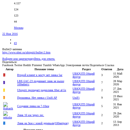
4.157
124
123
44
Москва
22 Ноя 2016
#3
Bullet2+антенна
http://www.ubnt.su/ubiquiti/bullet-2.htm
Войдите или зарегистрируйтесь для ответа.
Поделиться:
Facebook
Twitter
Reddit
Pinterest
Tumblr
WhatsApp
Электронная почта
Поделиться
Ссылка
Автор
Похожие темы
Раздел
Ответов
Дата
UBIQUITI Общий
15 Май
K
Второй клиент к мосту нет линка 5ac
3
форум
2026
LBE-5AC-23 поднимает линк не выше
UBIQUITI Общий
28 Мар
F
7
100мбит/с
форум
2026
UBIQUITI Общий
27 Дек
T
Ubiquiti пропадает радиолинк fiber af-5x
2
форум
2021
23 Июл
E
Прошивка. Нет линка с Unifi AP
UniFi
9
2021
UBIQUITI Общий
31 Янв
Создание линка на 7-10км
5
форум
2021
UBIQUITI Общий
29 Дек
Линк 16 км через лес.
2
форум
2020
UBIQUITI Общий
13 Апр
V
Линк на 3км с зоной деревьев(100метров)
2
форум
2013
Похожие темы