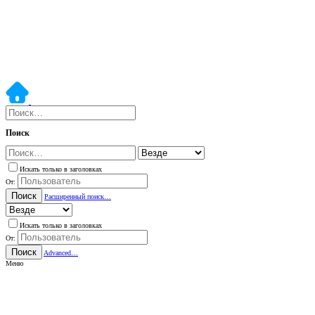
Поиск
Искать только в заголовках
От:
Поиск
Расширенный поиск…
Искать только в заголовках
От:
Поиск
Advanced…
Меню