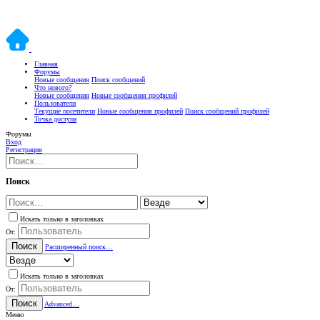
Главная
Форумы
Новые сообщения
Поиск сообщений
Что нового?
Новые сообщения
Новые сообщения профилей
Пользователи
Текущие посетители
Новые сообщения профилей
Поиск сообщений профилей
Точка доступа
Форумы
Вход
Регистрация
Поиск
Искать только в заголовках
От:
Поиск
Расширенный поиск…
Искать только в заголовках
От:
Поиск
Advanced…
Меню