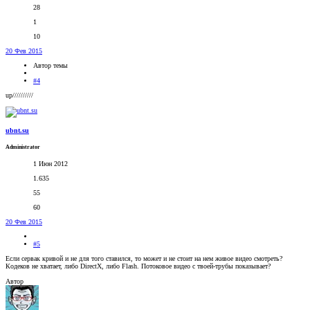
28
1
10
20 Фев 2015
Автор темы
#4
up//////////
ubnt.su
Administrator
1 Июн 2012
1.635
55
60
20 Фев 2015
#5
Если сервак кривой и не для того ставился, то может и не стоит на нем живое видео смотреть?
Кодеков не хватает, либо DirectX, либо Flash. Потоковое видео с твоей-трубы показывает?
Автор