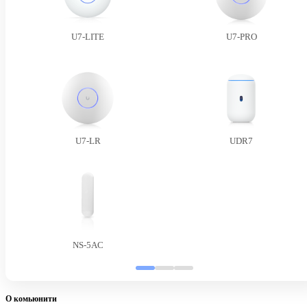
U7-LITE
U7-PRO
U7-LR
UDR7
NS-5AC
О комьюнити