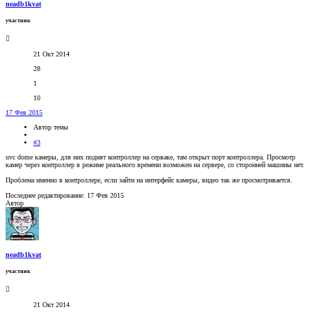
neadb1kvat
участник
21 Окт 2014
28
1
10
17 Фев 2015
Автор темы
#3
uvc dome камеры, для них поднят контроллер на серваке, там открыт порт контроллера. Просмотр
камер через контроллер в режиме реального времени возможен на сервере, со сторонней машины нет.
Проблема именно в контроллере, если зайти на интерфейс камеры, видео так же просмотривается.
Последнее редактирование:
17 Фев 2015
Автор
neadb1kvat
участник
21 Окт 2014