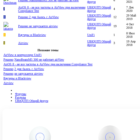
Решено
NanoBeamM5 300 не работает airView
6
форум
2021
AirOS 8 - не все частоты в AirView при включении
UBIQUITI Общий
7 Дек
J
4
Compliance Test
форум
2020
UBIQUITI Общий
29 Май
R
Решено
2 дня бьюсь с AirView
12
форум
2019
UBIQUITI Общий
4 Окт
Решено
не запускается airview
19
форум
2018
8 Июл
K
Ваучеры и Blackview
UniFi
1
2018
UBIQUITI Общий
19 Апр
1
Airview
3
форум
2018
Похожие темы
AirView в контроллере UniFi
Решено
NanoBeamM5 300 не работает airView
AirOS 8 - не все частоты в AirView при включении Compliance Test
Решено
2 дня бьюсь с AirView
Решено
не запускается airview
Ваучеры и Blackview
Airview
Форумы
Разделы
UBIQUITI Общий форум