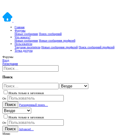
Главная
Форумы
Новые сообщения
Поиск сообщений
Что нового?
Новые сообщения
Новые сообщения профилей
Пользователи
Текущие посетители
Новые сообщения профилей
Поиск сообщений профилей
Точка доступа
Форумы
Вход
Регистрация
Поиск
Искать только в заголовках
От:
Поиск
Расширенный поиск…
Искать только в заголовках
От:
Поиск
Advanced…
Меню