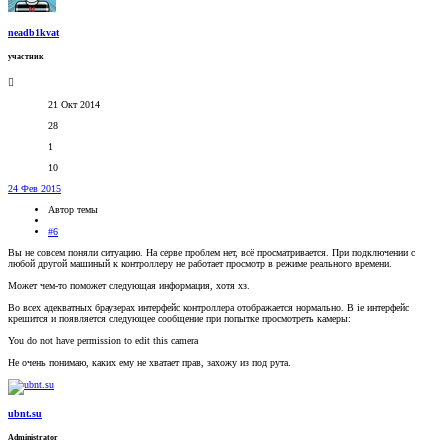
neadb1kvat
участник
21 Окт 2014
28
1
10
24 Фев 2015
Автор темы
#6
Вы не совсем поняли ситуацию. На серве проблем нет, всё просматривается. При подключении с
любой другой машиный к контроллеру не работает просмотр в режиме реального времени.
Может чем-то поможет следующая информация, хотя хз.
Во всех адекватных браузерах интерфейс контроллера отображается нормально. В ie интерфейс
крешится и появляется следующее сообщение при попытке просмотреть камеры:
You do not have permission to edit this camera
Не очень понимаю, каких ему не хватает прав, захожу из под рута.
ubnt.su
Administrator