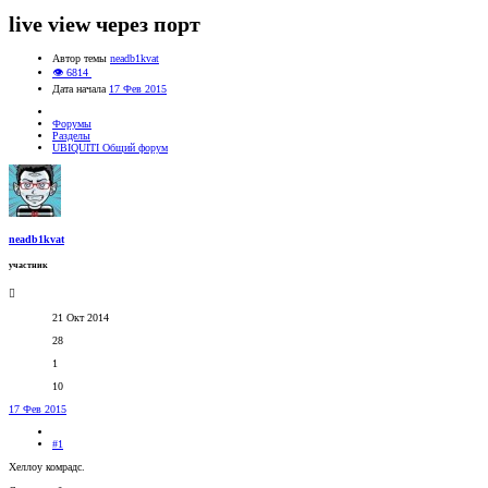
live view через порт
Автор темы
neadb1kvat
👁 6814
Дата начала
17 Фев 2015
Форумы
Разделы
UBIQUITI Общий форум
neadb1kvat
участник
21 Окт 2014
28
1
10
17 Фев 2015
#1
Хеллоу комрадс.