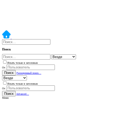
Поиск
Искать только в заголовках
От:
Поиск
Расширенный поиск…
Искать только в заголовках
От:
Поиск
Advanced…
Меню