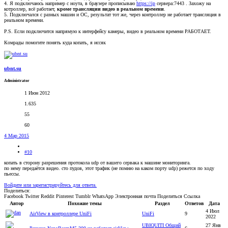
4. Я подключаюсь например с ноута, в браузере прописываю
https://ip
сервера:7443 . Захожу на
котроллер, всё работает,
кроме трансляции видео в реальном времени
.
5. Подключался с разных машин и ОС, результат тот же, через контроллер не работает трансляция в
реальном времени.
P.S. Если подключится напрямую к интерфейсу камеры, видео в реальном времени РАБОТАЕТ.
Комрады помогите понять куда копать, я иссяк
ubnt.su
Administrator
1 Июн 2012
1.635
55
60
4 Мар 2015
#10
копать в сторону разрешения протокола udp от вашего сервака к машине мониторинга.
по нему передаётся видео. сто пудов, этот трафик (не помню на каком порту udp) режется по ходу
пьессы.
Войдите или зарегистрируйтесь для ответа.
Поделиться:
Facebook
Twitter
Reddit
Pinterest
Tumblr
WhatsApp
Электронная почта
Поделиться
Ссылка
Автор
Похожие темы
Раздел
Ответов
Дата
4 Июл
AirView в контроллере UniFi
UniFi
9
2022
UBIQUITI Общий
27 Янв