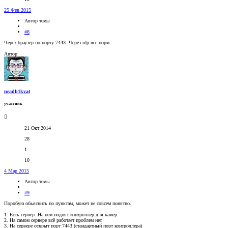
25 Фев 2015
Автор темы
#8
Через браузер по порту 7443. Через rdp всё норм.
Автор
neadb1kvat
участник
21 Окт 2014
28
1
10
4 Мар 2015
Автор темы
#9
Поробую обьяснить по пунктам, может не совсем понятно.
1. Есть сервер. На нём поднят контроллер для камер.
2. На самом сервере всё работает проблем нет.
3. На сервере открыт порт 7443 (стандартный порт контроллера)