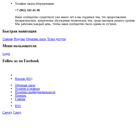
Телефон заказа оборудования:
+7 (965) 341-41-38
Наше сообщество существует уже много лет и мы гордимся тем, что предоставляем
беспристрастное, критическое обсуждение технических тем, среди мастеров разного уровня.
Мы работаем каждый день, чтобы наше сообщество было одним из лучших.
Быстрая навигация
Главная
Форумы
Обратная связь
Точка доступа
Меню пользователя
Login
Follow us on Facebook
Russian (RU)
Обратная связь
Условия и правила
Политика конфиденциальности
Помощь
Главная
RSS
Сверху
Снизу