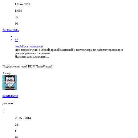
1 Июн 2012
1.635
55
60
24 Фев 2015
#7
neadb1kvat написал(а):
При подключении с любой другой машиный к контроллеру не работает просмотр в
режиме реального времени.
Нажмите для раскрытия...
Подключении чем? RDP? TeamViewer?
Автор
neadb1kvat
участник
21 Окт 2014
28
1
10