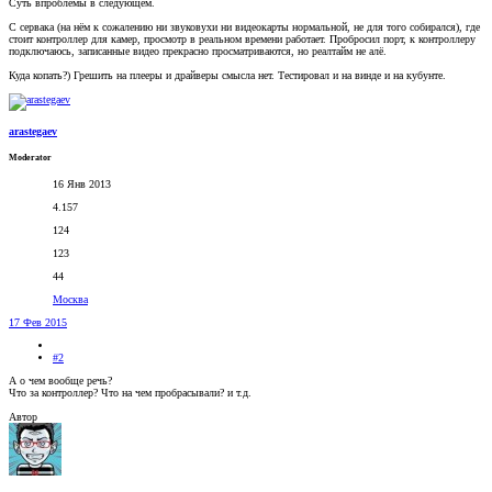
Суть впроблемы в следующем.
С сервака (на нём к сожалению ни звуковухи ни видеокарты нормальной, не для того собирался), где
стоит контроллер для камер, просмотр в реальном времени работает. Пробросил порт, к контроллеру
подключаюсь, записанные видео прекрасно просматриваются, но реалтайм не алё.
Куда копать?) Грешить на плееры и драйверы смысла нет. Тестировал и на винде и на кубунте.
arastegaev
Moderator
16 Янв 2013
4.157
124
123
44
Москва
17 Фев 2015
#2
А о чем вообще речь?
Что за контроллер? Что на чем пробрасывали? и т.д.
Автор