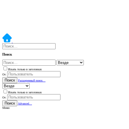
Поиск
Искать только в заголовках
От:
Поиск
Расширенный поиск…
Искать только в заголовках
От:
Поиск
Advanced…
Меню