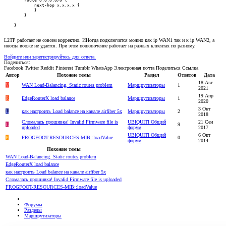
            next-hop x.x.x.x {

            }

        }

    }
L2TP работает не совсем корректно. ИНогда подключится можно как ip WAN1 так и к ip WAN2, а
иногда вооже не удается. При этом подключение работает на разных клиентах по разному.
Войдите или зарегистрируйтесь для ответа.
Поделиться:
Facebook
Twitter
Reddit
Pinterest
Tumblr
WhatsApp
Электронная почта
Поделиться
Ссылка
Автор
Похожие темы
Раздел
Ответов
Дата
18 Авг
V
WAN Load-Balancing. Static routes problem
Маршрутизаторы
1
2021
19 Апр
R
EdgeRouterX load balance
Маршрутизаторы
1
2020
3 Окт
L
как настроить Load balance на канале airfiber 5x
Маршрутизаторы
2
2018
Сломалась прошивка! Invalid Firmware file is
UBIQUITI Общий
21 Сен
L
9
uploaded
форум
2017
UBIQUITI Общий
6 Окт
P
FROGFOOT-RESOURCES-MIB::loadValue
0
форум
2014
Похожие темы
WAN Load-Balancing. Static routes problem
EdgeRouterX load balance
как настроить Load balance на канале airfiber 5x
Сломалась прошивка! Invalid Firmware file is uploaded
FROGFOOT-RESOURCES-MIB::loadValue
Форумы
Разделы
Маршрутизаторы