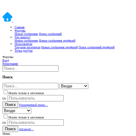
Главная
Форумы
Новые сообщения
Поиск сообщений
Что нового?
Новые сообщения
Новые сообщения профилей
Пользователи
Текущие посетители
Новые сообщения профилей
Поиск сообщений профилей
Точка доступа
Форумы
Вход
Регистрация
Поиск
Искать только в заголовках
От:
Поиск
Расширенный поиск…
Искать только в заголовках
От:
Поиск
Advanced…
Меню