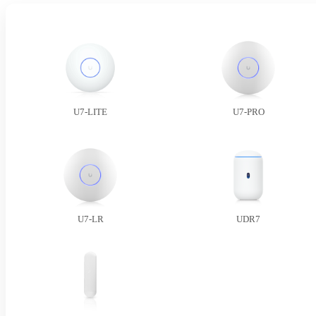
U7-LITE
U7-PRO
U7-LR
UDR7