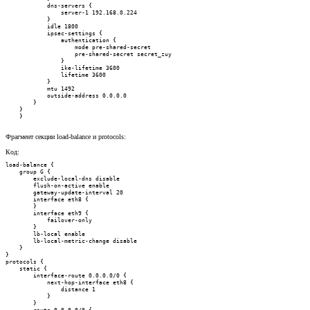
            dns-servers {

                server-1 192.168.0.224

            }

            idle 1800

            ipsec-settings {

                authentication {

                    mode pre-shared-secret

                    pre-shared-secret secret_zuy

                }

                ike-lifetime 3600

                lifetime 3600

            }

            mtu 1492

            outside-address 0.0.0.0

        }

    }

    }
Фрагмент секции load-balance и protocols:
Код:
load-balance {

    group G {

        exclude-local-dns disable

        flush-on-active enable

        gateway-update-interval 20

        interface eth8 {

        }

        interface eth9 {

            failover-only

        }

        lb-local enable

        lb-local-metric-change disable

    }

}

protocols {

    static {

        interface-route 0.0.0.0/0 {

            next-hop-interface eth8 {

                distance 1

            }

        }

        route 0.0.0.0/0 {
