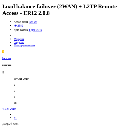
Load balance failover (2WAN) + L2TP Remote
Access - ER12 2.0.8
Автор темы
kav_av
👁 2582
Дата начала
4 Дек 2019
Форумы
Разделы
Маршрутизаторы
K
kav_av
новичок
30 Окт 2019
2
0
3
38
4 Дек 2019
#1
Добрый день.