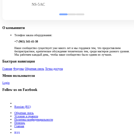
NS-5AC
О комьюнити
Телефон заказа оборудования:
+7 (965) 341-41-38
Наше сообщество существует уже много лет и мы гордимся тем, что предоставляем
беспристрастное, критическое обсуждение технических тем, среди мастеров разного уровня.
Мы работаем каждый день, чтобы наше сообщество было одним из лучших.
Быстрая навигация
Главная
Форумы
Обратная связь
Точка доступа
Меню пользователя
Login
Follow us on Facebook
Russian (RU)
Обратная связь
Условия и правила
Политика конфиденциальности
Помощь
Главная
RSS