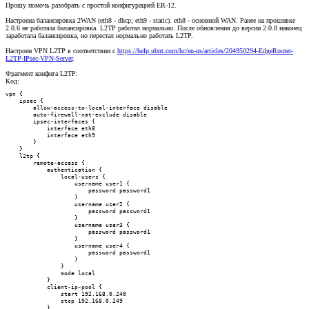
Прошу помочь разобрать с простой конфигурацией ER-12.
Настроена балансировка 2WAN (eth8 - dhcp; eth9 - static). eth8 - основной WAN. Ранее на прошивке
2.0.6 не работала балансировка. L2TP работал нормально. После обновления до версии 2.0.8 наконец
заработала балансировка, но перестал нормально работать L2TP.
Настроен VPN L2TP в соответствии с
https://help.ubnt.com/hc/en-us/articles/204950294-EdgeRouter-
L2TP-IPsec-VPN-Server
.
Фрагмент конфига L2TP:
Код:
vpn {

    ipsec {

        allow-access-to-local-interface disable

        auto-firewall-nat-exclude disable

        ipsec-interfaces {

            interface eth8

            interface eth9

        }

    }

    l2tp {

        remote-access {

            authentication {

                local-users {

                    username user1 {

                        password password1

                    }

                    username user2 {

                        password password1

                    }

                    username user3 {

                        password password1

                    }

                    username user4 {

                        password password1

                    }

                }

                mode local

            }

            client-ip-pool {

                start 192.168.0.240

                stop 192.168.0.249

            }
