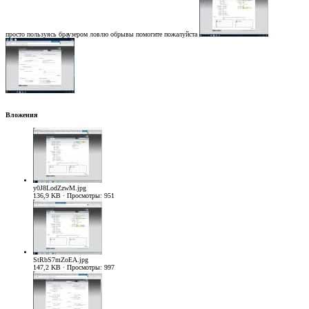
просто пользуясь браузером ловлю обрывы помогите пожалуйста
Вложения
y0J8LodZzwM.jpg
136,9 KB · Просмотры: 951
StRbS7mZoEA.jpg
147,2 KB · Просмотры: 997