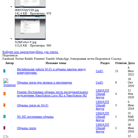
lBRSYAfyVZ8.jpg
142,4 KB · Просмотры: 979
X2IhFs4wl-Y.jpg
113,8 KB · Просмотры: 960
Войдите или зарегистрируйтесь для ответа.
Поделиться:
Facebook
Twitter
Reddit
Pinterest
Tumblr
WhatsApp
Электронная почта
Поделиться
Ссылка
Автор
Похожие темы
Раздел
Ответов
Дата
8
Нестабильная работа Wi-Fi и обрывы пакетов между
T
UniFi
21
Июл
коммутаторами.
2022
28
Обрывы связи при звонках в мессенжерах
UniFi
8
Окт
2020
UBIQUITI
12
Решено
Постоянные обрывы после последовательного
B
Общий
4
Фев
подключения NanoStation Loco M2 к NanoStation M2
форум
2020
UBIQUITI
6
F
Обрывы связи по Wi-Fi
Общий
3
Июн
форум
2018
UBIQUITI
31
V
NS M5 постоянные обрывы
Общий
1
Май
форум
2018
UBIQUITI
30
L
Обрывы связи
Общий
5
Июн
форум
2016
22