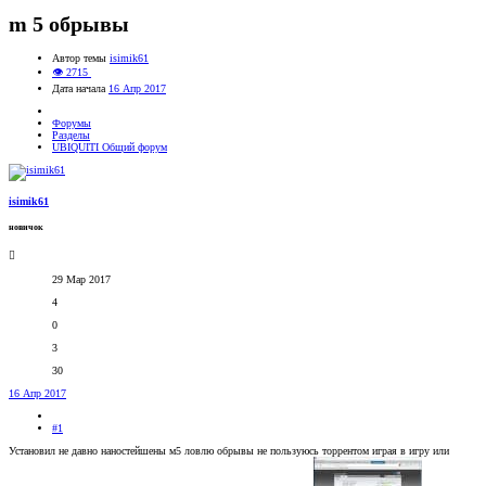
m 5 обрывы
Автор темы
isimik61
👁 2715
Дата начала
16 Апр 2017
Форумы
Разделы
UBIQUITI Общий форум
isimik61
новичок
29 Мар 2017
4
0
3
30
16 Апр 2017
#1
Установил не давно наностейшены м5 ловлю обрывы не пользуюсь торрентом играя в игру или