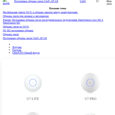
Постоянные обрывы связи UniFi AP-LR
UniFi
12
Июн
2016
Похожие темы
Нестабильная работа Wi-Fi и обрывы пакетов между коммутаторами.
Обрывы связи при звонках в мессенжерах
Решено
Постоянные обрывы после последовательного подключения NanoStation Loco M2 к
NanoStation M2
Обрывы связи по Wi-Fi
NS M5 постоянные обрывы
Обрывы связи
Постоянные обрывы связи UniFi AP-LR
Форумы
Разделы
UBIQUITI Общий форум
U7-LITE
U7-PRO