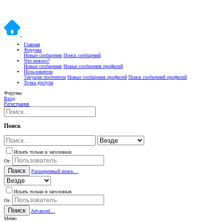
Главная
Форумы
Новые сообщения
Поиск сообщений
Что нового?
Новые сообщения
Новые сообщения профилей
Пользователи
Текущие посетители
Новые сообщения профилей
Поиск сообщений профилей
Точка доступа
Форумы
Вход
Регистрация
Поиск
Искать только в заголовках
От:
Поиск
Расширенный поиск…
Искать только в заголовках
От:
Поиск
Advanced…
Меню