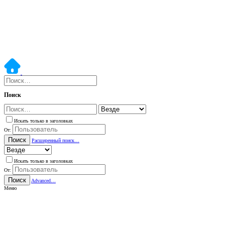
Поиск
Искать только в заголовках
От:
Поиск
Расширенный поиск…
Искать только в заголовках
От:
Поиск
Advanced…
Меню