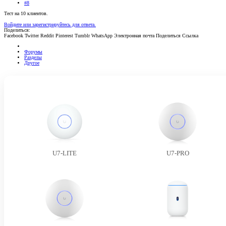
#8
Тест на 10 клиентов.
Войдите или зарегистрируйтесь для ответа.
Поделиться:
Facebook
Twitter
Reddit
Pinterest
Tumblr
WhatsApp
Электронная почта
Поделиться
Ссылка
Форумы
Разделы
Другое
U7-LITE
U7-PRO