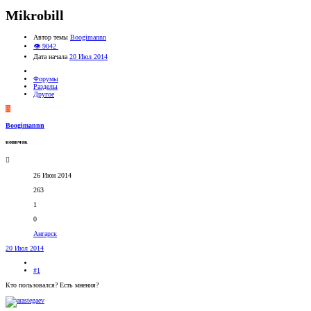
Mikrobill
Автор темы
Boogimannn
👁 9042
Дата начала
20 Июл 2014
Форумы
Разделы
Другое
B
Boogimannn
новичок
26 Июн 2014
263
1
0
Ангарск
20 Июл 2014
#1
Кто пользовался? Есть мнения?