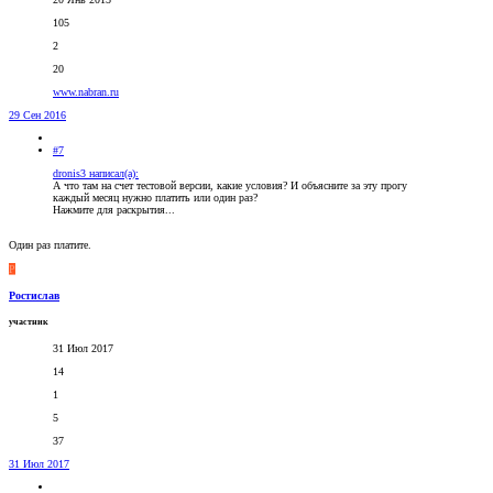
105
2
20
www.nabran.ru
29 Сен 2016
#7
dronis3 написал(а):
А что там на счет тестовой версии, какие условия? И объясните за эту прогу
каждый месяц нужно платить или один раз?
Нажмите для раскрытия...
Один раз платите.
Р
Ростислав
участник
31 Июл 2017
14
1
5
37
31 Июл 2017