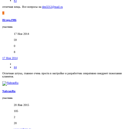
#3
отличная вещь. Все вопросы на
den3212@mail.ru
И
Игорь1986
участник
17 Ноя 2014
59
0
8
17 Ноя 2014
#4
Отличная штука, главное очень проста в настройке и разработчик оперативно внедряет пожелания
клиентов.
NabranRu
участник
20 Янв 2015
105
2
20