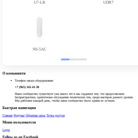
U7-LR
UDR7
NS-5AC
О комьюнити
Телефон заказа оборудования:
+7 (965) 341-41-38
Наше сообщество существует уже много лет и мы гордимся тем, что предоставляем
беспристрастное, критическое обсуждение технических тем, среди мастеров разного уровня.
Мы работаем каждый день, чтобы наше сообщество было одним из лучших.
Быстрая навигация
Главная
Форумы
Обратная связь
Точка доступа
Меню пользователя
Login
Follow us on Facebook