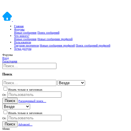
Главная
Форумы
Новые сообщения
Поиск сообщений
Что нового?
Новые сообщения
Новые сообщения профилей
Пользователи
Текущие посетители
Новые сообщения профилей
Поиск сообщений профилей
Точка доступа
Форумы
Вход
Регистрация
Поиск
Искать только в заголовках
От:
Поиск
Расширенный поиск…
Искать только в заголовках
От:
Поиск
Advanced…
Меню