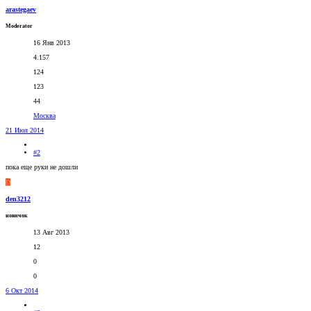
arastegaev
Moderator
16 Янв 2013
4.157
124
123
44
Москва
21 Июл 2014
#2
пока еще руки не дошли
D
den3212
новичок
13 Авг 2013
12
0
0
6 Окт 2014