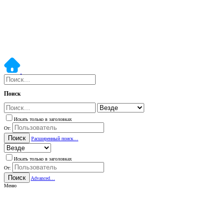
Поиск
Искать только в заголовках
От:
Поиск
Расширенный поиск…
Искать только в заголовках
От:
Поиск
Advanced…
Меню