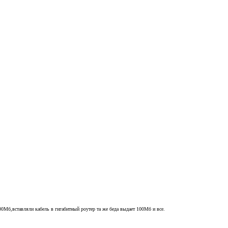
0Мб,вставляли кабель в гигабитный роутер та же беда выдает 100Мб и все.