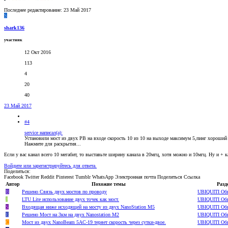
Последнее редактирование:
23 Май 2017
S
shark136
участник
12 Окт 2016
113
4
20
40
23 Май 2017
#4
service написал(а):
Установили мост из двух PB на входе скорость 10 из 10 на выходе максимум 5,пинг хороший
Нажмите для раскрытия...
Если у вас канал всего 10 мегабит, то выставьте ширину канала в 20мгц, хотя можно и 10мгц. Ну и +
Войдите или зарегистрируйтесь для ответа.
Поделиться:
Facebook
Twitter
Reddit
Pinterest
Tumblr
WhatsApp
Электронная почта
Поделиться
Ссылка
Автор
Похожие темы
Разд
B
Решено
Связь двух мостов по проводу
UBIQUITI Об
J
LTU Lite использование двух точек как мост.
UBIQUITI Об
S
Входящая ниже исходящей на мосту из двух NanoStation M5
UBIQUITI Об
E
Решено
Мост на 3км на двух Nanostation M2
UBIQUITI Об
C
Мост из двух NanoBeam 5AC-19 теряет скорость через сутки-двое.
UBIQUITI Об