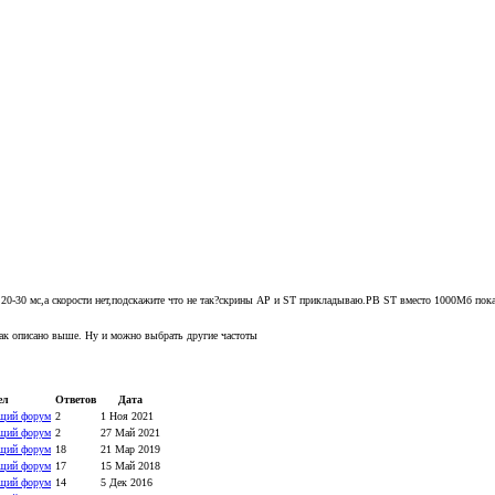
 20-30 мс,а скорости нет,подскажите что не так?скрины AP и ST прикладываю.PB ST вместо 1000Мб пока
 как описано выше. Ну и можно выбрать другие частоты
ел
Ответов
Дата
щий форум
2
1 Ноя 2021
щий форум
2
27 Май 2021
щий форум
18
21 Мар 2019
щий форум
17
15 Май 2018
щий форум
14
5 Дек 2016