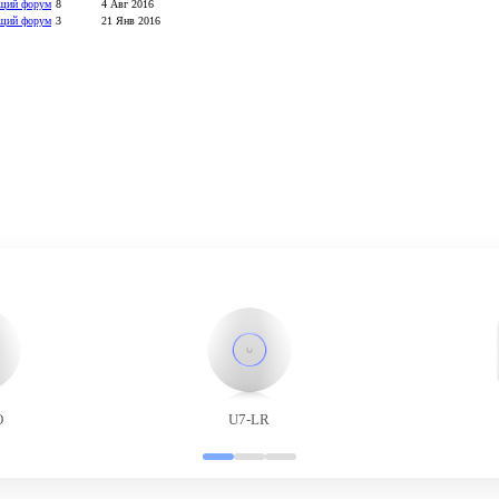
щий форум
8
4 Авг 2016
щий форум
3
21 Янв 2016
O
U7-LR