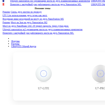
А
Ubiquiti nanostation m2 организация моста из двух взаимосвязанных комплектов
UBIQUITI Об
D
Помогите с настройкой уже работающего моста на двух Nanostation M5.
UBIQUITI Об
Похожие темы
Решено
Связь двух мостов по проводу
LTU Lite использование двух точек как мост.
Входящая ниже исходящей на мосту из двух NanoStation M5
Решено
Мост на 3км на двух Nanostation M2
Мост из двух NanoBeam 5AC-19 теряет скорость через сутки-двое.
Ubiquiti nanostation m2 организация моста из двух взаимосвязанных комплектов
Помогите с настройкой уже работающего моста на двух Nanostation M5.
Форумы
Разделы
UBIQUITI Общий форум
U7-LITE
U7-PR