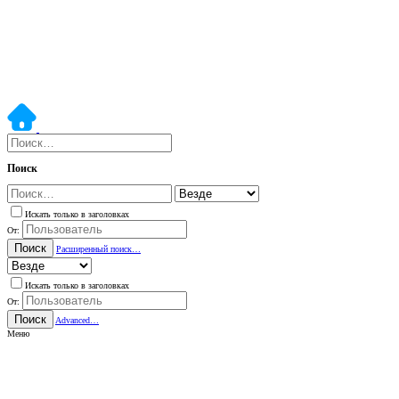
Поиск
Искать только в заголовках
От:
Поиск
Расширенный поиск…
Искать только в заголовках
От:
Поиск
Advanced…
Меню