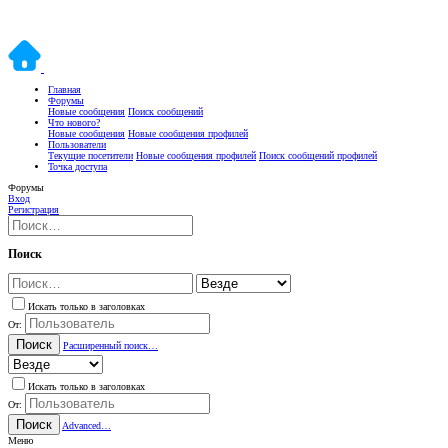
Главная
Форумы
Новые сообщения
Поиск сообщений
Что нового?
Новые сообщения
Новые сообщения профилей
Пользователи
Текущие посетители
Новые сообщения профилей
Поиск сообщений профилей
Точка доступа
Форумы
Вход
Регистрация
Поиск
Искать только в заголовках
От:
Поиск
Расширенный поиск…
Искать только в заголовках
От:
Поиск
Advanced…
Меню