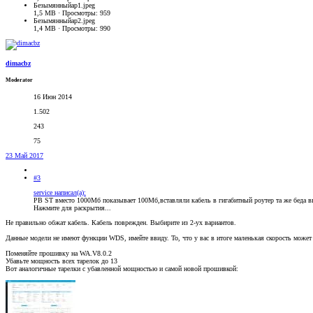
Безымянныйap1.jpeg
1,5 MB · Просмотры: 959
Безымянныйap2.jpeg
1,4 MB · Просмотры: 990
dimacbz
Moderator
16 Июн 2014
1.502
243
75
23 Май 2017
#3
service написал(а):
PB ST вместо 1000Мб показывает 100Мб,вставляли кабель в гигабитный роутер та же беда в
Нажмите для раскрытия...
Не правильно обжат кабель. Кабель поврежден. Выбирите из 2-ух вариантов.
Данные модели не имеют функции WDS, имейте ввиду. То, что у вас в итоге маленькая скорость може
Поменяйте прошивку на WA.V8.0.2
Убавьте мощность всех тарелок до 13
Вот аналогичные тарелки с убавленной мощностью и самой новой прошивкой: