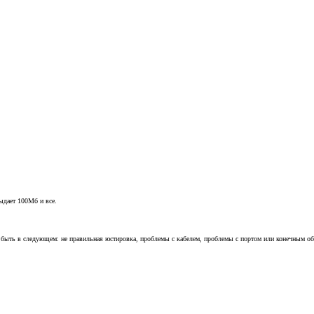
ыдает 100Мб и все.
т быть в следующем: не правильная юстировка, проблемы с кабелем, проблемы с портом или конечным об