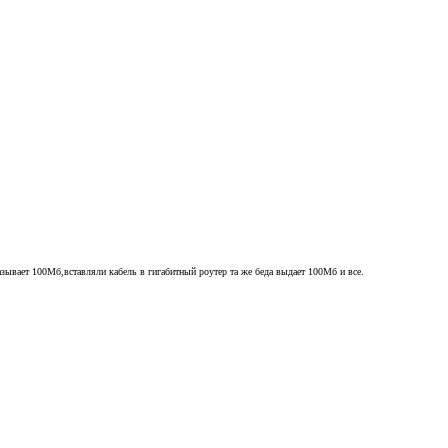
зывает 100Мб,вставляли кабель в гигабитный роутер та же беда выдает 100Мб и все.