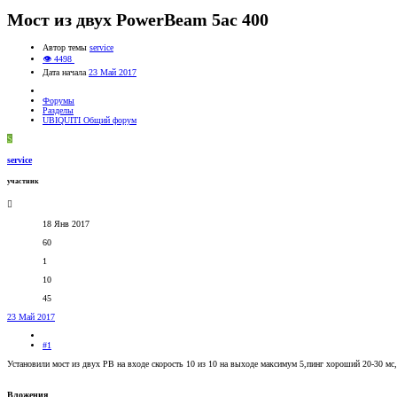
Мост из двух PowerBeam 5ac 400
Автор темы
service
👁 4498
Дата начала
23 Май 2017
Форумы
Разделы
UBIQUITI Общий форум
S
service
участник
18 Янв 2017
60
1
10
45
23 Май 2017
#1
Установили мост из двух PB на входе скорость 10 из 10 на выходе максимум 5,пинг хороший 20-30 мс
Вложения