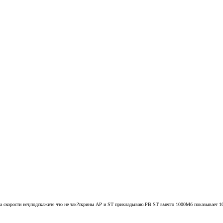
,а скорости нет,подскажите что не так?скрины AP и ST прикладываю.PB ST вместо 1000Мб показывает 10