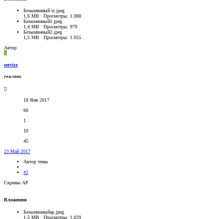
Безымянный st.jpeg
1,6 MB · Просмотры: 1.088
Безымянный1.jpeg
1,4 MB · Просмотры: 979
Безымянный2.jpeg
1,5 MB · Просмотры: 1.055
Автор
S
service
участник
18 Янв 2017
60
1
10
45
23 Май 2017
Автор темы
#2
Скрины AP
Вложения
Безымянныйap.jpeg
1,5 MB · Просмотры: 1.029