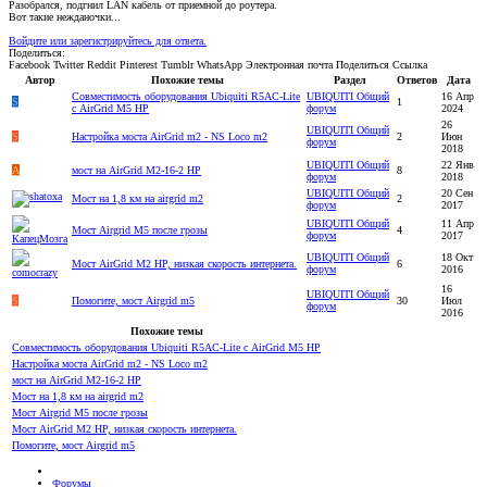
Разобрался, подгнил LAN кабель от приемной до роутера.
Вот такие нежданочки...
Войдите или зарегистрируйтесь для ответа.
Поделиться:
Facebook
Twitter
Reddit
Pinterest
Tumblr
WhatsApp
Электронная почта
Поделиться
Ссылка
Автор
Похожие темы
Раздел
Ответов
Дата
Совместимость оборудования Ubiquiti R5AC-Lite
UBIQUITI Общий
16 Апр
S
1
с AirGrid M5 HP
форум
2024
26
UBIQUITI Общий
S
Настройка моста AirGrid m2 - NS Loco m2
2
Июн
форум
2018
UBIQUITI Общий
22 Янв
A
мост на AirGrid M2-16-2 HP
8
форум
2018
UBIQUITI Общий
20 Сен
Мост на 1,8 км на airgrid m2
2
форум
2017
UBIQUITI Общий
11 Апр
Мост Airgrid M5 после грозы
4
форум
2017
UBIQUITI Общий
18 Окт
Мост AirGrid M2 HP, низкая скорость интернета.
6
форум
2016
16
UBIQUITI Общий
S
Помогите, мост Airgrid m5
30
Июл
форум
2016
Похожие темы
Совместимость оборудования Ubiquiti R5AC-Lite с AirGrid M5 HP
Настройка моста AirGrid m2 - NS Loco m2
мост на AirGrid M2-16-2 HP
Мост на 1,8 км на airgrid m2
Мост Airgrid M5 после грозы
Мост AirGrid M2 HP, низкая скорость интернета.
Помогите, мост Airgrid m5
Форумы