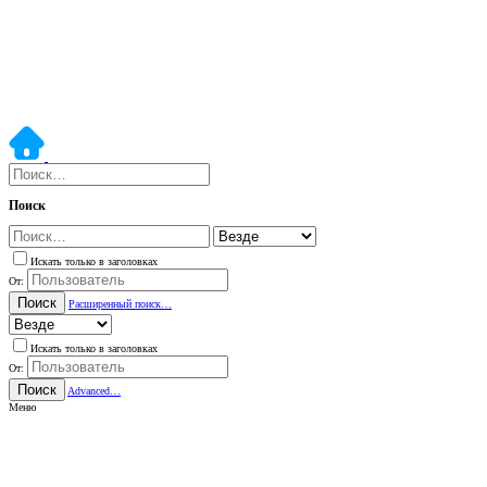
Поиск
Искать только в заголовках
От:
Поиск
Расширенный поиск…
Искать только в заголовках
От:
Поиск
Advanced…
Меню