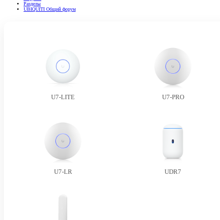
Разделы
UBIQUITI Общий форум
U7-LITE
U7-PRO
U7-LR
UDR7