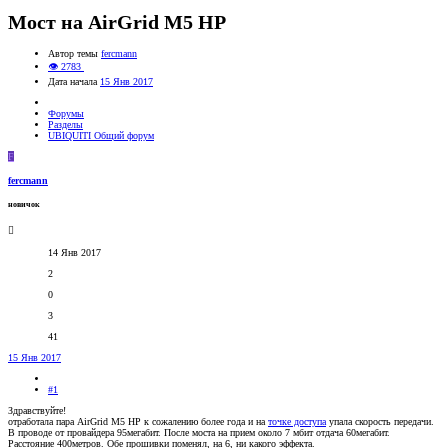
Мост на AirGrid M5 HP
Автор темы
fercmann
👁 2783
Дата начала
15 Янв 2017
Форумы
Разделы
UBIQUITI Общий форум
F
fercmann
новичок
14 Янв 2017
2
0
3
41
15 Янв 2017
#1
Здравствуйте!
отработала пара AirGrid M5 HP к сожалению более года и на
точке доступа
упала скорость передачи.
В проводе от провайдера 95мегабит. После моста на прием около 7 мбит отдача 60мегабит.
Расстояние 400метров. Обе прошивки поменял, на 6, ни какого эффекта.