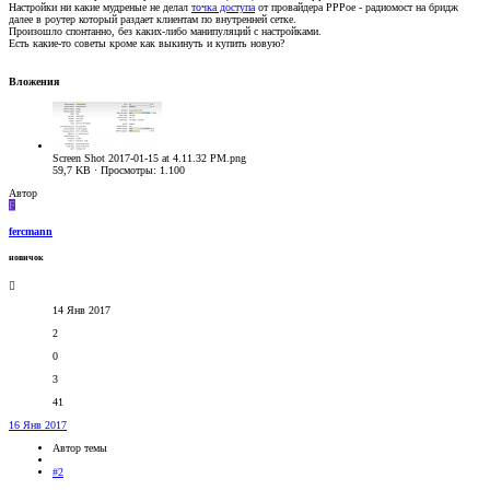
Настройки ни какие мудреные не делал
точка доступа
от провайдера PPPoe - радиомост на бридж
далее в роутер который раздает клиентам по внутренней сетке.
Произошло спонтанно, без каких-либо манипуляций с настройками.
Есть какие-то советы кроме как выкинуть и купить новую?
Вложения
Screen Shot 2017-01-15 at 4.11.32 PM.png
59,7 KB · Просмотры: 1.100
Автор
F
fercmann
новичок
14 Янв 2017
2
0
3
41
16 Янв 2017
Автор темы
#2