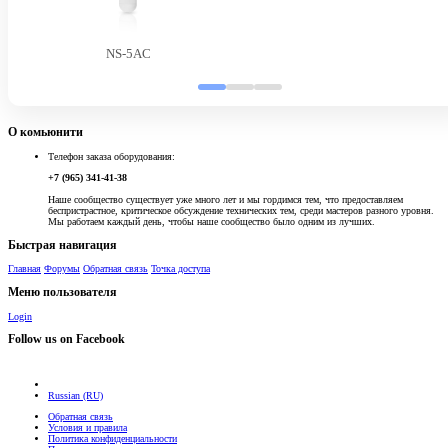
NS-5AC
О комьюнити
Телефон заказа оборудования:
+7 (965) 341-41-38
Наше сообщество существует уже много лет и мы гордимся тем, что предоставляем
беспристрастное, критическое обсуждение технических тем, среди мастеров разного уровня.
Мы работаем каждый день, чтобы наше сообщество было одним из лучших.
Быстрая навигация
Главная
Форумы
Обратная связь
Точка доступа
Меню пользователя
Login
Follow us on Facebook
Russian (RU)
Обратная связь
Условия и правила
Политика конфиденциальности