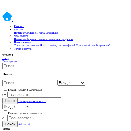
Главная
Форумы
Новые сообщения
Поиск сообщений
Что нового?
Новые сообщения
Новые сообщения профилей
Пользователи
Текущие посетители
Новые сообщения профилей
Поиск сообщений профилей
Точка доступа
Форумы
Вход
Регистрация
Поиск
Искать только в заголовках
От:
Поиск
Расширенный поиск…
Искать только в заголовках
От:
Поиск
Advanced…
Меню