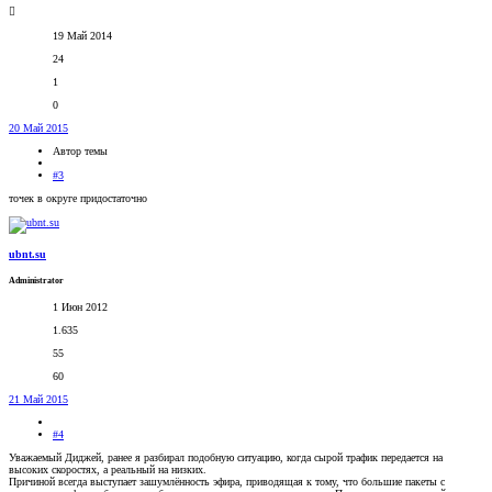
19 Май 2014
24
1
0
20 Май 2015
Автор темы
#3
точек в округе придостаточно
ubnt.su
Administrator
1 Июн 2012
1.635
55
60
21 Май 2015
#4
Уважаемый Диджей, ранее я разбирал подобную ситуацию, когда сырой трафик передается на
высоких скоростях, а реальный на низких.
Причиной всегда выступает зашумлённость эфира, приводящая к тому, что большие пакеты с