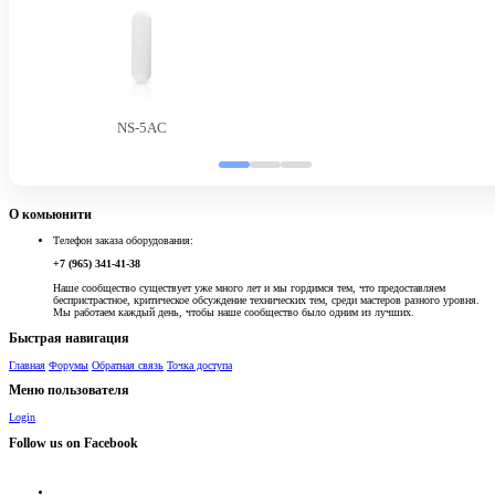
NS-5AC
О комьюнити
Телефон заказа оборудования:
+7 (965) 341-41-38
Наше сообщество существует уже много лет и мы гордимся тем, что предоставляем
беспристрастное, критическое обсуждение технических тем, среди мастеров разного уровня.
Мы работаем каждый день, чтобы наше сообщество было одним из лучших.
Быстрая навигация
Главная
Форумы
Обратная связь
Точка доступа
Меню пользователя
Login
Follow us on Facebook