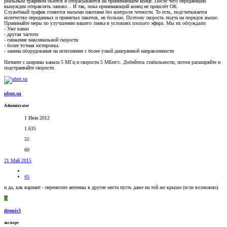
реальным трафиком бьются и отбрасываются на принимающем конце. После чего передающий
вынужден отправлять заново... И так, пока принимающий конец не пришлёт ОК.
Служебный трафик гоняется малыми пакетами без контроля четности. То есть, подсчитывается
количество переданных и принятых пакетов, не больше. Поэтому скорость подча на порядок выше.
Принимайте меры по улучшению вашего линка в условиях плохого эфира. Мы их обсуждали:
- Уже канал
- другая частота
- снижение максимальной скорости
- более точная юстировка
- замена оборудования на исполнение с более узкой диаграммой направленности
Начните с ширины канала 5 МГц и скорости 5 МБит/с. Добейтесь стабильности, потом расширяйте и
подстраивайте скорости.
ubnt.su
Administrator
1 Июн 2012
1.635
55
60
21 Май 2015
#5
и да, как вариант - перенесите антенны в другие места пусть даже на той же крыше (если возможно).
D
dronis3
эксперт