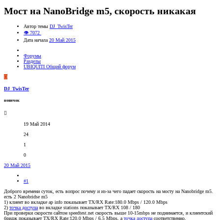
Мост на NanoBridge m5, скорость никакая
Автор темы
DJ_TwisTer
👁 7072
Дата начала
20 Май 2015
Форумы
Разделы
UBIQUITI Общий форум
D
DJ_TwisTer
новичок
19 Май 2014
24
1
0
20 Май 2015
#1
Доброго времени суток, есть вопрос почему и из-за чего падает скорость на мосту на Nanobridge m5.
есть 2 Nanobridse m5
1) клиент во вкладке ap info показывает TX/RX Rate:180.0 Mbps / 120.0 Mbps
2)
точка доступа
во вкладке stations показывает TX/RX 108 / 180
При проверки скорости сайтом speedtest.net скорость выше 10-15mbps не поднимается, и клиентский
бридж показывает TX/RX Rate:120.0 Mbps / 6.5 Mbps, а
точка доступа
соответственно.