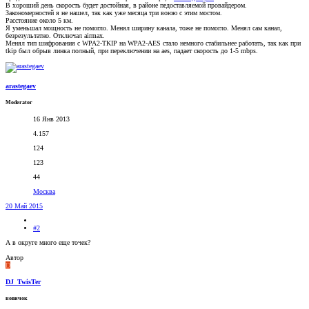
В хороший день скорость будет достойная, в районе педоставляемой провайдером.
Закономерностей я не нашел, так как уже месяца три воюю с этим мостом.
Расстояние около 5 км.
Я уменьшал мощность не помогло. Менял ширину канала, тоже не помогло. Менял сам канал,
безрезультатно. Отключал airmax.
Менял тип шифрования с WPA2-TKIP на WPA2-AES стало немного стабильнее работать, так как при
tkip был обрыв линка полный, при переключении на aes, падает скорость до 1-5 mbps.
arastegaev
Moderator
16 Янв 2013
4.157
124
123
44
Москва
20 Май 2015
#2
А в округе много еще точек?
Автор
D
DJ_TwisTer
новичок