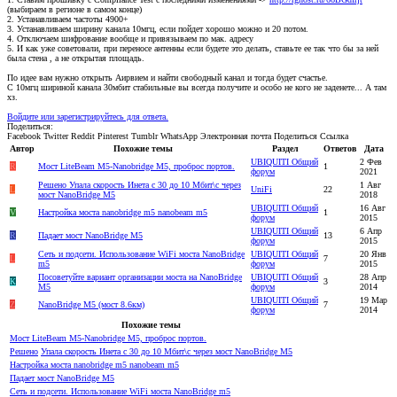
(выбираем в регионе в самом конце)
2. Устанавливаем частоты 4900+
3. Устанавливаем ширину канала 10мгц, если пойдет хорошо можно и 20 потом.
4. Отключаем шифрование вообще и привязываем по мак. адресу
5. И как уже советовали, при переносе антенны если будете это делать, ставьте ее так что бы за ней
была стена , а не открытая площадь.
По идее вам нужно открыть Аирвием и найти свободный канал и тогда будет счастье.
С 10мгц шириной канала 30мбит стабильные вы всегда получите и особо не кого не заденете... А там
хз.
Войдите или зарегистрируйтесь для ответа.
Поделиться:
Facebook
Twitter
Reddit
Pinterest
Tumblr
WhatsApp
Электронная почта
Поделиться
Ссылка
Автор
Похожие темы
Раздел
Ответов
Дата
UBIQUITI Общий
2 Фев
R
Мост LiteBeam M5-Nanobridge M5, проброс портов.
1
форум
2021
Решено
Упала скорость Инета с 30 до 10 Мбит\с через
1 Авг
L
UniFi
22
мост NanoBridge M5
2018
UBIQUITI Общий
16 Авг
V
Настройка моста nanobridge m5 nanobeam m5
1
форум
2015
UBIQUITI Общий
6 Апр
R
Падает мост NanoBridge M5
13
форум
2015
Сеть и подсети. Использование WiFi моста NanoBridge
UBIQUITI Общий
20 Янв
L
7
m5
форум
2015
Посоветуйте вариант организации моста на NanoBridge
UBIQUITI Общий
28 Апр
К
3
M5
форум
2014
UBIQUITI Общий
19 Мар
Z
NanoBridge M5 (мост 8.6км)
7
форум
2014
Похожие темы
Мост LiteBeam M5-Nanobridge M5, проброс портов.
Решено
Упала скорость Инета с 30 до 10 Мбит\с через мост NanoBridge M5
Настройка моста nanobridge m5 nanobeam m5
Падает мост NanoBridge M5
Сеть и подсети. Использование WiFi моста NanoBridge m5