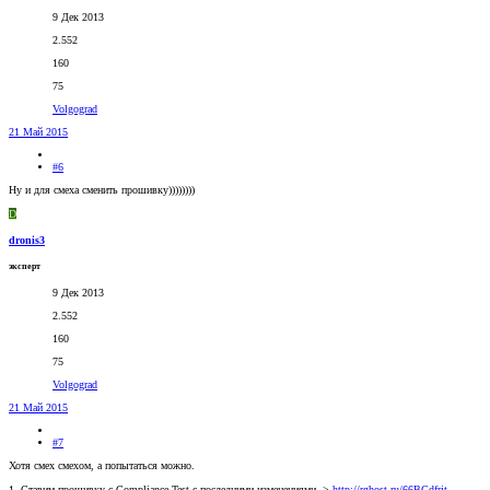
9 Дек 2013
2.552
160
75
Volgograd
21 Май 2015
#6
Ну и для смеха сменить прошивку))))))))
D
dronis3
эксперт
9 Дек 2013
2.552
160
75
Volgograd
21 Май 2015
#7
Хотя смех смехом, а попытаться можно.
1. Ставим прошивку с Compliance Test с последними изменениями ->
http://rghost.ru/66BGdfrjt