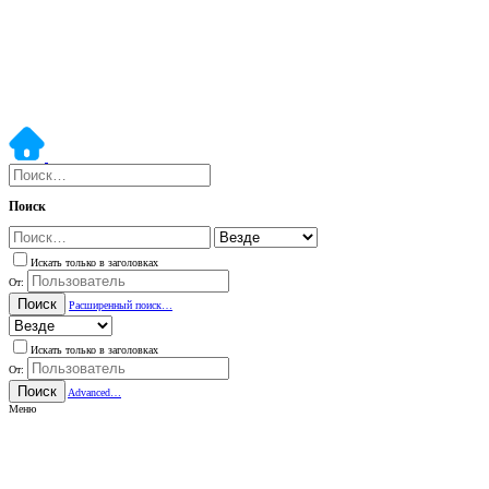
Поиск
Искать только в заголовках
От:
Поиск
Расширенный поиск…
Искать только в заголовках
От:
Поиск
Advanced…
Меню