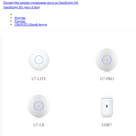
Посоветуйте вариант организации моста на NanoBridge M5
NanoBridge M5 (мост 8.6км)
Форумы
Разделы
UBIQUITI Общий форум
U7-LITE
U7-PRO
U7-LR
UDR7