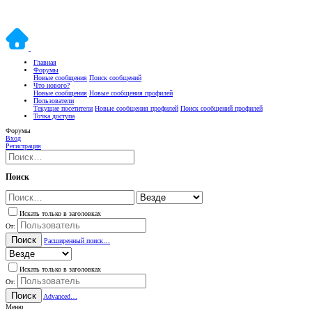
Главная
Форумы
Новые сообщения
Поиск сообщений
Что нового?
Новые сообщения
Новые сообщения профилей
Пользователи
Текущие посетители
Новые сообщения профилей
Поиск сообщений профилей
Точка доступа
Форумы
Вход
Регистрация
Поиск
Искать только в заголовках
От:
Поиск
Расширенный поиск…
Искать только в заголовках
От:
Поиск
Advanced…
Меню