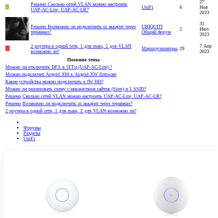
27
Решено
Сколько сетей VLAN можно настроить
R
UniFi
6
Ноя
UAP-AC-Lite, UAP-AC-LR?
2023
31
Решено
Возможно ли подключить ui аккаунт через
UBIQUITI
2
Июл
терминал?
Общий форум
2023
2 роутера в одной сети, 1 для main, 2 для VLAN
7 Апр
M
Маршрутизаторы
29
возможно ли?
2023
Похожие темы
Можно ли отключить DFS в 5ГГц (UAP-AC-Lite) ?
Можно подключит Airgrid XM к Airgrid ХW firmware
Какие устройства можно подключать к IW HD?
Можно ли реализовать схему с множеством сайтов (Sites) и 1 SSID?
Решено
Сколько сетей VLAN можно настроить UAP-AC-Lite, UAP-AC-LR?
Решено
Возможно ли подключить ui аккаунт через терминал?
2 роутера в одной сети, 1 для main, 2 для VLAN возможно ли?
Форумы
Разделы
UniFi