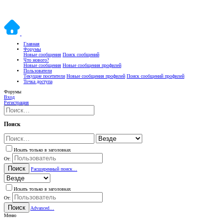
Главная
Форумы
Новые сообщения
Поиск сообщений
Что нового?
Новые сообщения
Новые сообщения профилей
Пользователи
Текущие посетители
Новые сообщения профилей
Поиск сообщений профилей
Точка доступа
Форумы
Вход
Регистрация
Поиск
Искать только в заголовках
От:
Поиск
Расширенный поиск…
Искать только в заголовках
От:
Поиск
Advanced…
Меню