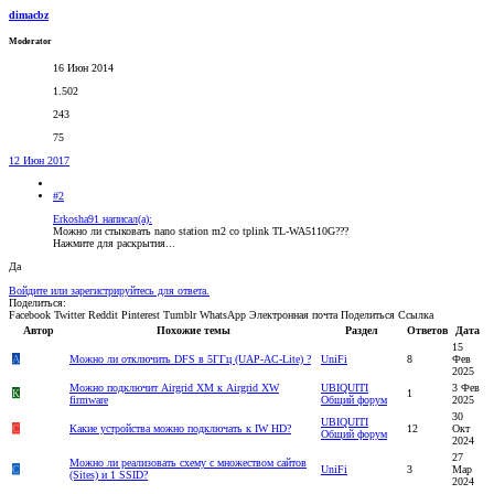
dimacbz
Moderator
16 Июн 2014
1.502
243
75
12 Июн 2017
#2
Erkosha91 написал(а):
Можно ли стыковать nano station m2 со tplink TL-WA5110G???
Нажмите для раскрытия...
Да
Войдите или зарегистрируйтесь для ответа.
Поделиться:
Facebook
Twitter
Reddit
Pinterest
Tumblr
WhatsApp
Электронная почта
Поделиться
Ссылка
Автор
Похожие темы
Раздел
Ответов
Дата
15
A
Можно ли отключить DFS в 5ГГц (UAP-AC-Lite) ?
UniFi
8
Фев
2025
Можно подключит Airgrid XM к Airgrid ХW
UBIQUITI
3 Фев
К
1
firmware
Общий форум
2025
30
UBIQUITI
C
Какие устройства можно подключать к IW HD?
12
Окт
Общий форум
2024
27
Можно ли реализовать схему с множеством сайтов
C
UniFi
3
Мар
(Sites) и 1 SSID?
2024