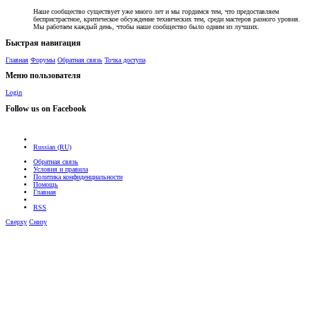
Наше сообщество существует уже много лет и мы гордимся тем, что предоставляем
беспристрастное, критическое обсуждение технических тем, среди мастеров разного уровня.
Мы работаем каждый день, чтобы наше сообщество было одним из лучших.
Быстрая навигация
Главная
Форумы
Обратная связь
Точка доступа
Меню пользователя
Login
Follow us on Facebook
Russian (RU)
Обратная связь
Условия и правила
Политика конфиденциальности
Помощь
Главная
RSS
Сверху
Снизу