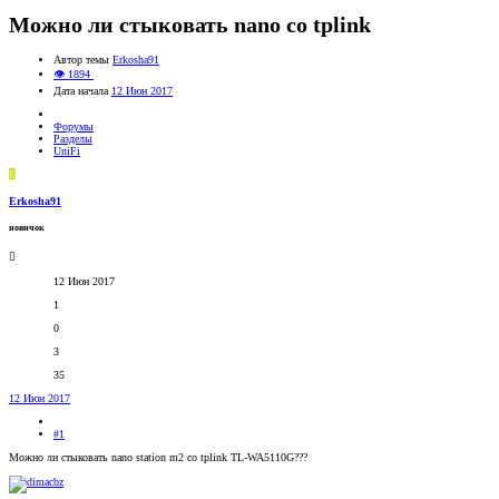
Можно ли стыковать nano со tplink
Автор темы
Erkosha91
👁 1894
Дата начала
12 Июн 2017
Форумы
Разделы
UniFi
E
Erkosha91
новичок
12 Июн 2017
1
0
3
35
12 Июн 2017
#1
Можно ли стыковать nano station m2 со tplink TL-WA5110G???