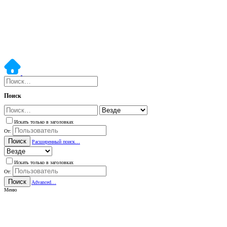
Поиск
Искать только в заголовках
От:
Поиск
Расширенный поиск…
Искать только в заголовках
От:
Поиск
Advanced…
Меню