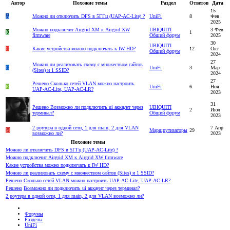
Автор
Похожие темы
Раздел
Ответов
Дата
15
A
Можно ли отключить DFS в 5ГГц (UAP-AC-Lite) ?
UniFi
8
Фев
2025
Можно подключит Airgrid XM к Airgrid ХW
UBIQUITI
3 Фев
К
1
firmware
Общий форум
2025
30
UBIQUITI
C
Какие устройства можно подключать к IW HD?
12
Окт
Общий форум
2024
27
Можно ли реализовать схему с множеством сайтов
C
UniFi
3
Мар
(Sites) и 1 SSID?
2024
27
Решено
Сколько сетей VLAN можно настроить
R
UniFi
6
Ноя
UAP-AC-Lite, UAP-AC-LR?
2023
31
Решено
Возможно ли подключить ui аккаунт через
UBIQUITI
2
Июл
терминал?
Общий форум
2023
2 роутера в одной сети, 1 для main, 2 для VLAN
7 Апр
M
Маршрутизаторы
29
возможно ли?
2023
Похожие темы
Можно ли отключить DFS в 5ГГц (UAP-AC-Lite) ?
Можно подключит Airgrid XM к Airgrid ХW firmware
Какие устройства можно подключать к IW HD?
Можно ли реализовать схему с множеством сайтов (Sites) и 1 SSID?
Решено
Сколько сетей VLAN можно настроить UAP-AC-Lite, UAP-AC-LR?
Решено
Возможно ли подключить ui аккаунт через терминал?
2 роутера в одной сети, 1 для main, 2 для VLAN возможно ли?
Форумы
Разделы
UniFi