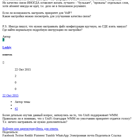
Но качество связи ИНОГДА оставляет желать лучшего - "булькает", "провалы" отдельных слов,
хотя абонент никуда не идет, т.е. дело не в бесшовном роуминге.
Если ли возможность настроить приоритет для VoIP?
Какие настройки можно посмотреть для улучшения качества связи?
P.S. Иногда пишут, что нужно настраивать файл конфигурации вручную, но ГДЕ взять мануал?
Где найти нормальную подробную инструкцию по настройке?
Автор
L
Leshiy
новичок
22 Окт 2015
2
0
0
22 Окт 2015
Автор темы
#2
Более детально изучив данный вопрос, наткнулись на то, что Unifi поддерживает WMM.
Правильно ли я понимаю, что у UniFi благодаря WMM по умолчанию приоритет отдается голосу?
Т.е. ничего настраивать не нужно дополнительно?
Войдите или зарегистрируйтесь для ответа.
Поделиться:
Facebook
Twitter
Reddit
Pinterest
Tumblr
WhatsApp
Электронная почта
Поделиться
Ссылка