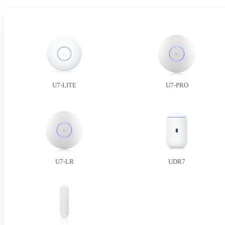
U7-LITE
U7-PRO
U7-LR
UDR7