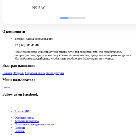
NS-5AC
О комьюнити
Телефон заказа оборудования:
+7 (965) 341-41-38
Наше сообщество существует уже много лет и мы гордимся тем, что предоставляем
беспристрастное, критическое обсуждение технических тем, среди мастеров разного уровня.
Мы работаем каждый день, чтобы наше сообщество было одним из лучших.
Быстрая навигация
Главная
Форумы
Обратная связь
Точка доступа
Меню пользователя
Login
Follow us on Facebook
Russian (RU)
Обратная связь
Условия и правила
Политика конфиденциальности
Помощь
Главная