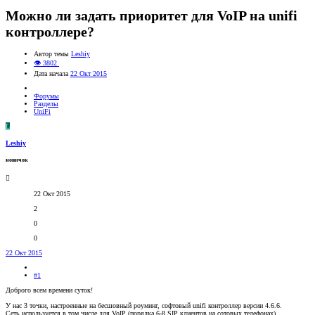
Можно ли задать приоритет для VoIP на unifi
контроллере?
Автор темы
Leshiy
👁 3802
Дата начала
22 Окт 2015
Форумы
Разделы
UniFi
L
Leshiy
новичок
22 Окт 2015
2
0
0
22 Окт 2015
#1
Доброго всем времени суток!
У нас 3 точки, настроенные на бесшовный роуминг, софтовый unifi контроллер версии 4.6.6.
Сеть используется в том числе для VoIP (порядка 6-8 SIP клиентов на сотовых телефонах).