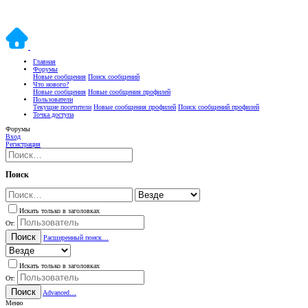
Главная
Форумы
Новые сообщения
Поиск сообщений
Что нового?
Новые сообщения
Новые сообщения профилей
Пользователи
Текущие посетители
Новые сообщения профилей
Поиск сообщений профилей
Точка доступа
Форумы
Вход
Регистрация
Поиск
Искать только в заголовках
От:
Поиск
Расширенный поиск…
Искать только в заголовках
От:
Поиск
Advanced…
Меню