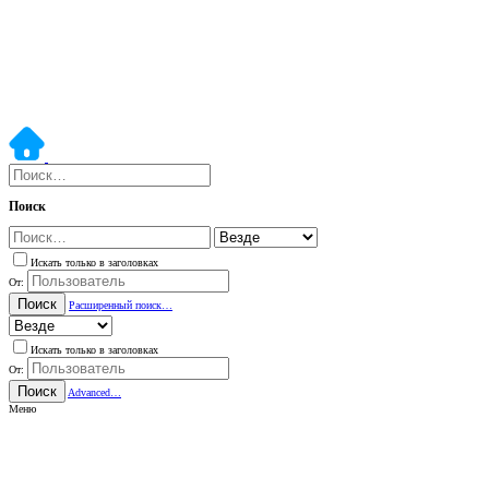
Поиск
Искать только в заголовках
От:
Поиск
Расширенный поиск…
Искать только в заголовках
От:
Поиск
Advanced…
Меню