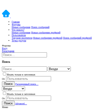
Главная
Форумы
Новые сообщения
Поиск сообщений
Что нового?
Новые сообщения
Новые сообщения профилей
Пользователи
Текущие посетители
Новые сообщения профилей
Поиск сообщений профилей
Точка доступа
Форумы
Вход
Регистрация
Поиск
Искать только в заголовках
От:
Поиск
Расширенный поиск…
Искать только в заголовках
От:
Поиск
Advanced…
Меню