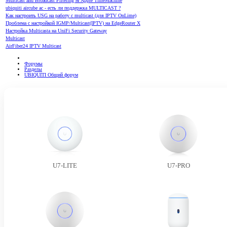
Multicast and Broadcast Filtering & Apple TimeMachine
ubiquiti aircube ac - есть ли поддержка MULTICAST ?
Как настроить USG на работу с multicast (для IPTV OnLime)
Проблема с настройкой IGMP/Multicast(IPTV) на EdgeRouter X
Настройка Multicasta на UniFi Security Gateway
Multicast
AirFiber24 IPTV Multicast
Форумы
Разделы
UBIQUITI Общий форум
U7-LITE
U7-PRO