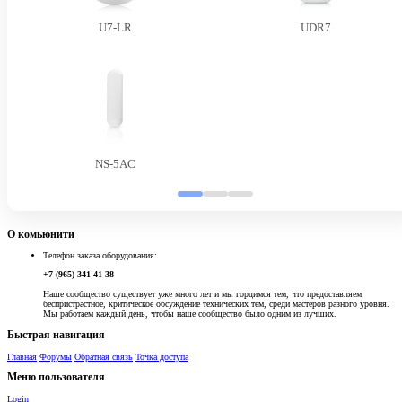
U7-LR
UDR7
NS-5AC
О комьюнити
Телефон заказа оборудования:
+7 (965) 341-41-38
Наше сообщество существует уже много лет и мы гордимся тем, что предоставляем
беспристрастное, критическое обсуждение технических тем, среди мастеров разного уровня.
Мы работаем каждый день, чтобы наше сообщество было одним из лучших.
Быстрая навигация
Главная
Форумы
Обратная связь
Точка доступа
Меню пользователя
Login