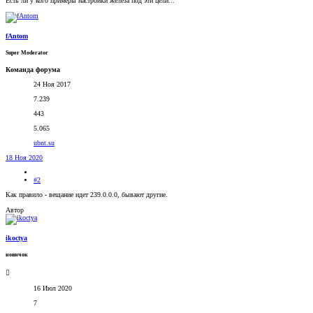
Есть ли у кого примеры настройки железа под эти цели...
fAntom
Super Moderator
Команда форума
24 Ноя 2017
7.239
443
5.065
ubnt.su
18 Ноя 2020
#2
Как правило - вещание идет 239.0.0.0, бывают другие.
Автор
ikoctya
новичок
16 Июл 2020
7