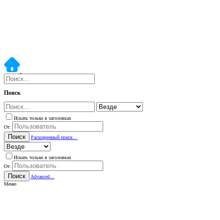
Поиск
Искать только в заголовках
От:
Поиск
Расширенный поиск…
Искать только в заголовках
От:
Поиск
Advanced…
Меню