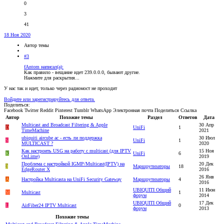
0
3
41
18 Ноя 2020
Автор темы
#3
fAntom написал(а):
Как правило - вещание идет 239.0.0.0, бывают другие.
Нажмите для раскрытия...
У нас так и идет, только через радиомост не проходит
Войдите или зарегистрируйтесь для ответа.
Поделиться:
Facebook
Twitter
Reddit
Pinterest
Tumblr
WhatsApp
Электронная почта
Поделиться
Ссылка
Автор
Похожие темы
Раздел
Ответов
Дата
Multicast and Broadcast Filtering & Apple
30 Апр
D
UniFi
1
TimeMachine
2021
ubiquiti aircube ac - есть ли поддержка
30 Июл
S
UniFi
1
MULTICAST ?
2020
Как настроить USG на работу с multicast (для IPTV
15 Ноя
К
UniFi
6
OnLime)
2019
Проблема с настройкой IGMP/Multicast(IPTV) на
20 Дек
3
Маршрутизаторы
18
EdgeRouter X
2016
26 Янв
A
Настройка Multicasta на UniFi Security Gateway
Маршрутизаторы
4
2016
UBIQUITI Общий
11 Июн
M
Multicast
1
форум
2014
UBIQUITI Общий
17 Дек
L
AirFiber24 IPTV Multicast
0
форум
2013
Похожие темы