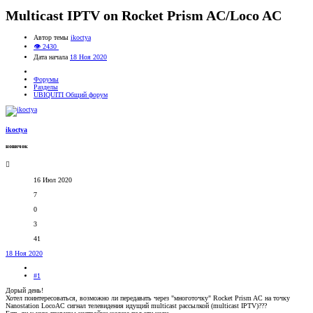
Multicast IPTV on Rocket Prism AC/Loco AC
Автор темы
ikoctya
👁 2430
Дата начала
18 Ноя 2020
Форумы
Разделы
UBIQUITI Общий форум
ikoctya
новичок
16 Июл 2020
7
0
3
41
18 Ноя 2020
#1
Дорый день!
Хотел поинтересоваться, возможно ли передавать через "многоточку" Rocket Prism AC на точку
Nanostation LocoAC сигнал телевидения идущий multicast рассылкой (multicast IPTV)???