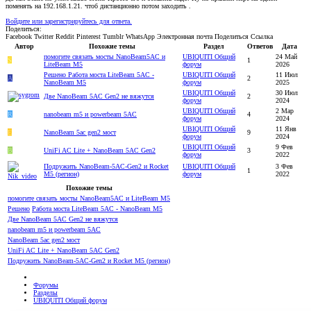
поменять на 192.168.1.21. чтоб дистанционно потом заходить .
Войдите или зарегистрируйтесь для ответа.
Поделиться:
Facebook
Twitter
Reddit
Pinterest
Tumblr
WhatsApp
Электронная почта
Поделиться
Ссылка
Автор
Похожие темы
Раздел
Ответов
Дата
помогите связать мосты NanoBeam5AC и
UBIQUITI Общий
24 Май
S
1
LiteBeam M5
форум
2026
Решено
Работа моста LiteBeam 5AC -
UBIQUITI Общий
11 Июл
A
2
NanoBeam M5
форум
2025
UBIQUITI Общий
30 Июл
Две NanoBeam 5AC Gen2 не вяжутся
2
форум
2024
UBIQUITI Общий
2 Мар
R
nanobeam m5 и powerbeam 5AC
4
форум
2024
UBIQUITI Общий
11 Янв
E
NanoBeam 5ac gen2 мост
9
форум
2024
UBIQUITI Общий
9 Фев
B
UniFi AC Lite + NanoBeam 5AC Gen2
3
форум
2022
Подружить NanoBeam-5AC-Gen2 и Rocket
UBIQUITI Общий
3 Фев
1
M5 (регион)
форум
2022
Похожие темы
помогите связать мосты NanoBeam5AC и LiteBeam M5
Решено
Работа моста LiteBeam 5AC - NanoBeam M5
Две NanoBeam 5AC Gen2 не вяжутся
nanobeam m5 и powerbeam 5AC
NanoBeam 5ac gen2 мост
UniFi AC Lite + NanoBeam 5AC Gen2
Подружить NanoBeam-5AC-Gen2 и Rocket M5 (регион)
Форумы
Разделы
UBIQUITI Общий форум