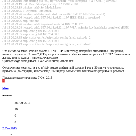
Jul 13 20:29:19 init: starting pid 407, tty '/dev/null': '/bin/ubntspecd -t -a -i wifi1 -j airview1'
Jul 13 20:29:19 init: Run: /sbin/getty -L ttyS0 115200 vt100
Jul 13 20:29:19 wireless: ath0 Set Mode:Master
Jul 13 20:29:25 FileSystem: End check.
Jul 13 20:29:26 wireless: ath0 Authenticated Station 04:18:d6:f2:1d:b7 (Successful)
Jul 13 20:29:26 hostapd: ath0: STA 04:18:d6:f2:1d:b7 IEEE 802.11: associated
Jul 13 20:29:26 zcip: init br0
Jul 13 20:29:26 wireless: ath0 Registered node:04:18
6:F2:1D:B7
Jul 13 20:29:28 hostapd: ath0: STA 04:18:d6:f2:1d:b7 WPA: pairwise key handshake completed (RSN)
Jul 13 20:29:28 zcip: config br0 169.254.30.3
Jul 13 20:29:35 zcip: config br0 169.254.30.3
Jul 13 20:29:35 zcip: script /usr/etc/zcip.script config failed, exitcode=2
Jul 13 20:29:43 zcip: config br0 169.254.30.3
Jul 13 20:29:43 zcip: script /usr/etc/zcip.script config failed, exitcode=2
Что же это за такое? ставлю вместо UBNT - TP-Link точку, настройки аналогичны - все ровно,
никаких разрывов. Но она 2,4ГГц, скорость меньше. Что же такое творится с UBNT? Выкидывать
жалко, только купил и такое разочарование.
Суппорт сюда заглядывает? На е-мейл писал, ответа нет.
Отключил все сервисы, в т.ч. и Web, имеем стабильный разрыв 1 раз в 30 минут, с точностью,
буквально, до секунды, иногда чаще, но ни разу больше чем пол часа без разрыва не работает.
Последнее редактирование:
7 Сен 2015
K
klim
новичок
28 Авг 2015
16
0
3
7 Сен 2015