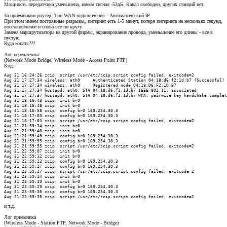
Мощность передатчика уменьшена, имеем сигнал -53дБ. Канал свободен, других станций нет.
За приемником роутер. Тип WAN-подключения - Автоматический IP
При этом имеем постоянные разрывы, интернет есть 1-5 минут, потеря интернета на несколько секунд,
восстановление и снова все по кругу.
Замена маршрутизатора на другой фирмы, экранирование провода, уменьшение его длины - все в
пустую.
Куда копать???
Лог передатчика:
(Network Mode Bridge, Wireless Mode - Access Point PTP)
Код:
Aug 31 16:24:26 zcip: script /usr/etc/zcip.script config failed, exitcode=2

Aug 31 17:27:34 wireless: ath0     Authenticated Station 04:18:d6:f2:1d:b7 (Successful)

Aug 31 17:27:34 wireless: ath0     Registered node:04:18:D6:F2:1D:B7

Aug 31 17:27:34 hostapd: ath0: STA 04:18:d6:f2:1d:b7 IEEE 802.11: associated

Aug 31 17:27:37 hostapd: ath0: STA 04:18:d6:f2:1d:b7 WPA: pairwise key handshake complet
Aug 31 18:16:43 zcip: init br0

Aug 31 18:16:48 zcip: init br0

Aug 31 18:16:58 zcip: config br0 169.254.30.3

Aug 31 18:17:03 zcip: config br0 169.254.30.3

Aug 31 18:17:03 zcip: script /usr/etc/zcip.script config failed, exitcode=2

Aug 31 21:59:34 zcip: init br0

Aug 31 21:59:40 zcip: init br0

Aug 31 21:59:49 zcip: config br0 169.254.30.3

Aug 31 21:59:55 zcip: config br0 169.254.30.3

Aug 31 21:59:55 zcip: script /usr/etc/zcip.script config failed, exitcode=2

Aug 31 22:59:07 zcip: init br0

Aug 31 22:59:12 zcip: init br0

Aug 31 22:59:22 zcip: config br0 169.254.30.3

Aug 31 22:59:27 zcip: config br0 169.254.30.3

Aug 31 22:59:27 zcip: script /usr/etc/zcip.script config failed, exitcode=2

Aug 31 23:59:14 zcip: init br0

Aug 31 23:59:19 zcip: init br0

Aug 31 23:59:29 zcip: config br0 169.254.30.3

Aug 31 23:59:35 zcip: config br0 169.254.30.3

Aug 31 23:59:35 zcip: script /usr/etc/zcip.script config failed, exitcode=2
и т.д.
Лог приемника
(Wireless Mode - Station PTP, Network Mode - Bridge)