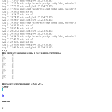
Aug 31 17:27:54 zcip: config br0 169.254.29.183
Aug 31 17:27:54 zcip: script /usr/etc/zcip.script config failed, exitcode=2
Aug 31 17:28:00 zcip: config br0 169.254.29.183
Aug 31 17:28:00 zcip: script /usr/etc/zcip.script config failed, exitcode=2
Aug 31 19:24:01 zcip: init br0
Aug 31 19:24:07 zcip: init br0
Aug 31 19:24:18 zcip: config br0 169.254.29.183
Aug 31 19:24:24 zcip: config br0 169.254.29.183
Aug 31 19:24:24 zcip: script /usr/etc/zcip.script config failed, exitcode=2
Aug 31 20:53:39 zcip: init br0
Aug 31 20:53:44 zcip: init br0
Aug 31 20:53:56 zcip: config br0 169.254.29.183
Aug 31 20:54:01 zcip: config br0 169.254.29.183
Aug 31 20:54:01 zcip: script /usr/etc/zcip.script config failed, exitcode=2
Aug 31 22:49:32 zcip: init br0
Aug 31 22:49:37 zcip: init br0
Aug 31 22:49:49 zcip: config br0 169.254.29.183
Aug 31 22:49:54 zcip: config br0 169.254.29.183
и т.д.
При этом все разрывы видны в логе видеорегистратора:
Последнее редактирование:
3 Сен 2015
Автор
I
ik
новичок