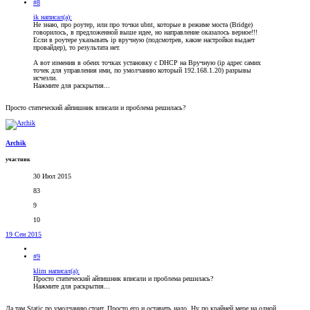
#8
ik написал(а):
Не знаю, про роутер, или про точки ubnt, которые в режиме моста (Bridge)
говорилось, в предложенной выше идее, но направление оказалось верное!!!
Если в роутере указывать ip вручную (подсмотрев, какие настройки выдает
провайдер), то результата нет.
А вот изменив в обеих точках установку с DHCP на Вручную (ip адрес самих
точек для управления ими, по умолчанию который 192.168.1.20) разрывы
исчезли.
Нажмите для раскрытия...
Просто статический айпишник вписали и проблема решилась?
Archik
участник
30 Июл 2015
83
9
10
19 Сен 2015
#9
klim написал(а):
Просто статический айпишник вписали и проблема решилась?
Нажмите для раскрытия...
Да там Static по умолчанию стоит. Просто его и оставить надо. Ну по крайней мере на одной