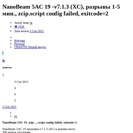
NanoBeam 5AC 19 -v7.1.3 (XC), разрывы 1-5
мин., zcip.script config failed, exitcode=2
Автор темы
ik
👁 7658
Дата начала
3 Сен 2015
Форумы
Разделы
UBIQUITI Общий форум
I
ik
новичок
3 Сен 2015
6
0
3
3 Сен 2015
#1
NanoBeam 5AC 19, zcip: ...script config failed, exitcode=2
NanoBeam 5AC 19 прошивка v7.1.3 (XC) в режиме моста.
300 метров расстояние.