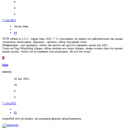
6
0
3
7 Сен 2015
Автор темы
#4
TFTP reflash to 5.5.2 - старая тема, 2012, 7.1.3 последняя, не уверен что действительно так далеко
откатывать необходимо. Прошить - прошил, сейчас последняя стоит.
Шифрование - уже проверял, сейчас там просто нет другого варианта, кроме как AES.
Галка на Ping Whatchdog убрана, сейчас вообще все галки убраны, теперь только сброс по кнопке
нужно делать, чтобы что-то изменить или посмотреть. Но все без толку.
K
klim
новичок
28 Авг 2015
16
0
3
7 Сен 2015
#5
попробуй этот же вопрос, на указанном форуме продублировать.