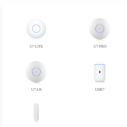
U7-LITE
U7-PRO
U7-LR
UDR7