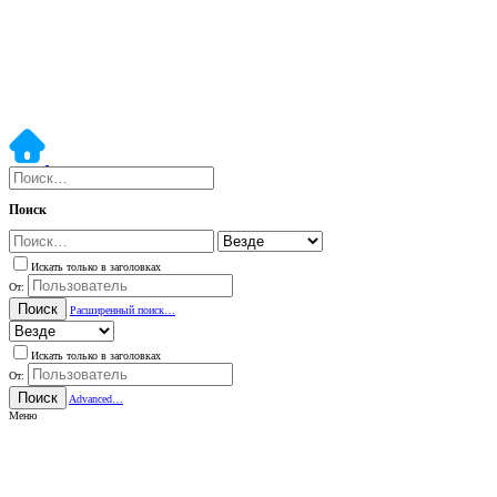
Поиск
Искать только в заголовках
От:
Поиск
Расширенный поиск…
Искать только в заголовках
От:
Поиск
Advanced…
Меню