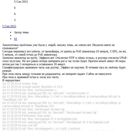
3 Сен 2015
6
0
3
5 Сен 2015
Автор темы
#2
Аналогичные проблемы уже были у людей, нахожу темы, но ответа нет. Неужели никто не
сталкивался?
Сегодня перекинул все кабели, от провайдера, от щитка до PoE инжектора 10 метров, CAT6, он же,
5 метров, от самой точки до PoE инжектора.
Заземлил инжектор на трубу. Эффекта нет. Отключил NTP в обеих точках, в роутере отключи UPnP-
стало получше. Но все равно потеря интернета раз в час точно будет. Причем может минут 40 норм.
потом раз так 5 потеряться в оставшиеся 20 минут.
Сконфигурировал приемную часть как роутер. Эффект не ощутим. В течении часа по любому будет
разрыв.
При этом связь между точками не разрывается, но интернет падает. Сайты не пингуются.
При этом в приемной точке в логах все чисто.
В передатчике:
Jul 13 20:29:18 system: Start
Jul 13 20:29:18 syslogd started: BusyBox v1.19.4
Jul 13 20:29:18 init: Run: /usr/bin/iwevent -s
Jul 13 20:29:18 init: starting pid 393, tty '/dev/null': '/usr/bin/iwevent -s'
Jul 13 20:29:18 init: Run: /sbin/udhcpc -f -i br0 -s /etc/udhcpc/udhcpc -p /var/run/udhcpc.br0.pid -h
"NanoBeam 5AC 19"
Jul 13 20:29:18 init: starting pid 394, tty '/dev/null': '/sbin/udhcpc -f -i br0 -s /etc/udhcpc/udhcpc -p
/var/run/udhcpc.br0.pid -h "NanoBeam 5AC
Jul 13 20:29:18 init: Run: /bin/hostapd /etc/aaa1.cfg
Jul 13 20:29:18 init: starting pid 395, tty '/dev/null': '/bin/hostapd /etc/aaa1.cfg'
Jul 13 20:29:18 FileSystem: Start check...
Jul 13 20:29:19 init: Run: /bin/lighttpd -D -f /etc/lighttpd.conf
Jul 13 20:29:19 init: starting pid 401, tty '/dev/null': '/bin/lighttpd -D -f /etc/lighttpd.conf'
Jul 13 20:29:19 zcip: init br0
Jul 13 20:29:19 init: Run: /bin/ubntspecd -t -a -i wifi1 -j airview1