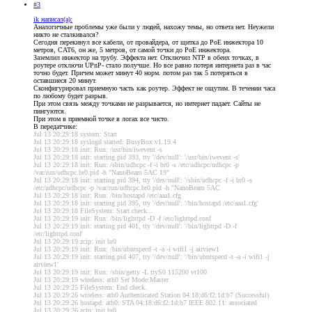
#3
ik написал(а):
Аналогичные проблемы уже были у людей, нахожу темы, но ответа нет. Неужели
никто не сталкивался?
Сегодня перекинул все кабели, от провайдера, от щитка до PoE инжектора 10
метров, CAT6, он же, 5 метров, от самой точки до PoE инжектора.
Заземлил инжектор на трубу. Эффекта нет. Отключил NTP в обеих точках, в
роутере отключи UPnP- стало получше. Но все равно потеря интернета раз в час
точно будет. Причем может минут 40 норм. потом раз так 5 потеряться в
оставшиеся 20 минут.
Сконфигурировал приемную часть как роутер. Эффект не ощутим. В течении часа
по любому будет разрыв.
При этом связь между точками не разрывается, но интернет падает. Сайты не
пингуются.
При этом в приемной точке в логах все чисто.
В передатчике:
Jul 13 20:29:18 system: Start
Jul 13 20:29:18 syslogd started: BusyBox v1.19.4
Jul 13 20:29:18 init: Run: /usr/bin/iwevent -s
Jul 13 20:29:18 init: starting pid 393, tty '/dev/null': '/usr/bin/iwevent -s'
Jul 13 20:29:18 init: Run: /sbin/udhcpc -f -i br0 -s /etc/udhcpc/udhcpc -p
/var/run/udhcpc.br0.pid -h "NanoBeam 5AC 19"
Jul 13 20:29:18 init: starting pid 394, tty '/dev/null': '/sbin/udhcpc -f -i br0 -s
/etc/udhcpc/udhcpc -p /var/run/udhcpc.br0.pid -h "NanoBeam 5AC
Jul 13 20:29:18 init: Run: /bin/hostapd /etc/aaa1.cfg
Jul 13 20:29:18 init: starting pid 395, tty '/dev/null': '/bin/hostapd /etc/aaa1.cfg'
Jul 13 20:29:18 FileSystem: Start check...
Jul 13 20:29:19 init: Run: /bin/lighttpd -D -f /etc/lighttpd.conf
Jul 13 20:29:19 init: starting pid 401, tty '/dev/null': '/bin/lighttpd -D -f
/etc/lighttpd.conf'
Jul 13 20:29:19 zcip: init br0
Jul 13 20:29:19 init: Run: /bin/ubntspecd -t -a -i wifi1 -j airview1
Jul 13 20:29:19 init: starting pid 407, tty '/dev/null': '/bin/ubntspecd -t -a -i wifi1 -j
airview1'
Jul 13 20:29:19 init: Run: /sbin/getty -L ttyS0 115200 vt100
Jul 13 20:29:19 wireless: ath0 Set Mode:Master
Jul 13 20:29:25 FileSystem: End check.
Jul 13 20:29:26 wireless: ath0 Authenticated Station 04:18:d6:f2:1d:b7 (Successful)
Jul 13 20:29:26 hostapd: ath0: STA 04:18:d6:f2:1d:b7 IEEE 802.11: associated
Jul 13 20:29:26 zcip: init br0