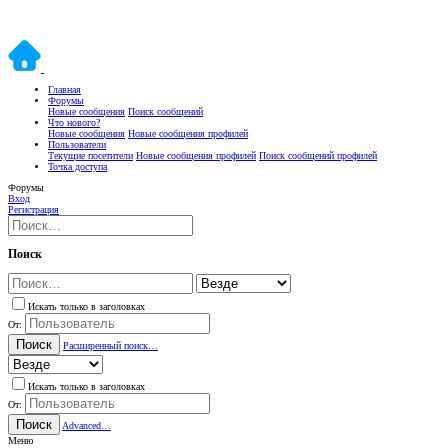
Главная
Форумы
Новые сообщения
Поиск сообщений
Что нового?
Новые сообщения
Новые сообщения профилей
Пользователи
Текущие посетители
Новые сообщения профилей
Поиск сообщений профилей
Точка доступа
Форумы
Вход
Регистрация
Поиск
Искать только в заголовках
От:
Поиск
Расширенный поиск…
Искать только в заголовках
От:
Поиск
Advanced…
Меню