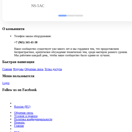
NS-5AC
О комьюнити
Телефон заказа оборудования:
+7 (965) 341-41-38
Наше сообщество существует уже много лет и мы гордимся тем, что предоставляем
беспристрастное, критическое обсуждение технических тем, среди мастеров разного уровня.
Мы работаем каждый день, чтобы наше сообщество было одним из лучших.
Быстрая навигация
Главная
Форумы
Обратная связь
Точка доступа
Меню пользователя
Login
Follow us on Facebook
Russian (RU)
Обратная связь
Условия и правила
Политика конфиденциальности
Помощь
Главная