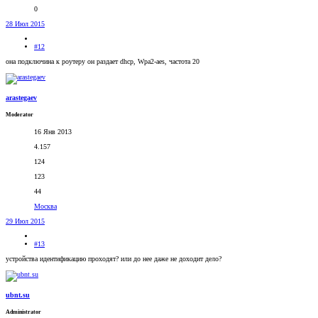
0
28 Июл 2015
#12
она подключина к роутеру он раздает dhcp, Wpa2-aes, частота 20
arastegaev
Moderator
16 Янв 2013
4.157
124
123
44
Москва
29 Июл 2015
#13
устройства идентификацию проходят? или до нее даже не доходит дело?
ubnt.su
Administrator