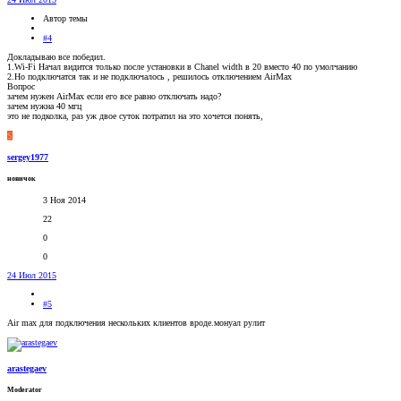
Автор темы
#4
Докладываю все победил.
1.Wi-Fi Начал видится только после установки в Chanel width в 20 вместо 40 по умолчанию
2.Но подключатся так и не подключалось , решилось отключением AirMax
Вопрос
зачем нужен AirMax если его все равно отключать надо?
зачем нужна 40 мгц
это не подколка, раз уж двое суток потратил на это хочется понять,
S
sergey1977
новичок
3 Ноя 2014
22
0
0
24 Июл 2015
#5
Air max для подключения нескольких клиентов вроде.монуал рулит
arastegaev
Moderator