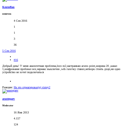
Kentoffan
новичок
4 Сен 2016
1
1
3
36
5 Сен 2016
#16
Добрый день! У меня аналогичная проблема,loco m2,настраиваю acsess point,ширина 20 ,канал
1,шифрование пробовал все,эирмакс выключен ,wds галочку ставил,нетворк стоить дхцп,ни одно
устройство не хочет подключаться
Реакции:
На это отреагировал(а)
vintey2
arastegaev
Moderator
16 Янв 2013
4.157
124