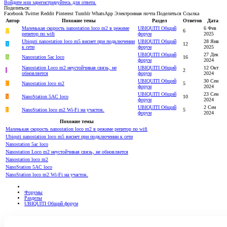
Войдите или зарегистрируйтесь для ответа.
Поделиться:
Facebook
Twitter
Reddit
Pinterest
Tumblr
WhatsApp
Электронная почта
Поделиться
Ссылка
Автор
Похожие темы
Раздел
Ответов
Дата
Маленькая скорость nanostation loco m2 в режиме
UBIQUITI Общий
6 Фев
A
6
репитор по wifi
форум
2025
Ubiquti nanostation loco m5 виснет при подключении
UBIQUITI Общий
28 Янв
Х
12
к сети
форум
2025
UBIQUITI Общий
27 Дек
А
Nanostation 5ac loco
16
форум
2024
Nanostation Loco m2 неустойчивая связь, не
UBIQUITI Общий
12 Окт
I
2
обновляется
форум
2024
UBIQUITI Общий
30 Сен
C
Nanostation loco m2
5
форум
2024
UBIQUITI Общий
23 Сен
S
NanoStation 5AC loco
10
форум
2024
UBIQUITI Общий
2 Сен
E
NanoStation loco m2 Wi-Fi на участок.
5
форум
2024
Похожие темы
Маленькая скорость nanostation loco m2 в режиме репитор по wifi
Ubiquti nanostation loco m5 виснет при подключении к сети
Nanostation 5ac loco
Nanostation Loco m2 неустойчивая связь, не обновляется
Nanostation loco m2
NanoStation 5AC loco
NanoStation loco m2 Wi-Fi на участок.
Форумы
Разделы
UBIQUITI Общий форум