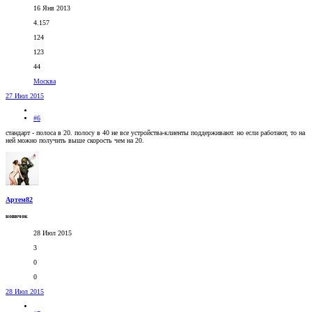
16 Янв 2013
4.157
124
123
44
Москва
27 Июл 2015
#6
стандарт - полоса в 20. полосу в 40 не все устройства-клиенты поддерживают. но если работают, то на
ней можно получить выше скорость чем на 20.
Артем82
новичок
28 Июл 2015
3
0
0
28 Июл 2015