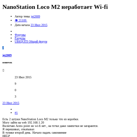
NanoStation Loco M2 неработает Wi-fi
Автор темы
jet2009
👁 21109
Дата начала
23 Июл 2015
Форумы
Разделы
UBIQUITI Общий форум
J
jet2009
новичок
23 Июл 2015
9
0
3
23 Июл 2015
#1
Есть 2 штуки NanoStation Loco M2 только что из коробки.
Могу зайти на web 192.168.1.20
Включаю Acess point но wi-fi нет , на точке даже лампочки не загараются.
Я перешивал, откатывал
В тупике второй день. Начало падать самомнение
HELP