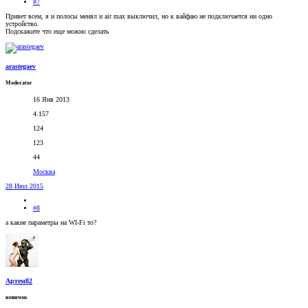
#7
Привет всем, я и полосы менял и air max выключил, но к вайфаю не подключается ни одно
устройство.
Подскажите что еще можно сделать
arastegaev
Moderator
16 Янв 2013
4.157
124
123
44
Москва
28 Июл 2015
#8
а какие параметры на WI-Fi то?
Артем82
новичок