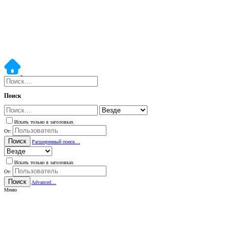
Поиск
Искать только в заголовках
От:
Поиск
Расширенный поиск…
Искать только в заголовках
От:
Поиск
Advanced…
Меню