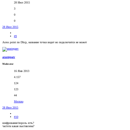
28 Июл 2015
3
0
0
28 Июл 2015
#9
Acess point по Dhcp, название точки видет но подключится не может
arastegaev
Moderator
16 Янв 2013
4.157
124
123
44
Москва
28 Июл 2015
#10
шифрование/пороль есть?
частота какая выставлена?