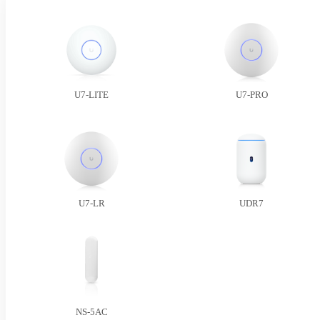
U7-LITE
U7-PRO
U7-LR
UDR7
NS-5AC