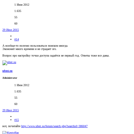
1 Июн 2012
1.635
55
60
29 Июл 2015
#14
А вообще-то полезно пользоваться поиском иногда.
Экономит много времени и не страдает эго.
Вопрос про настройку точки доступа задаётся не первый год. Ответы тоже все даны.
ubnt.su
Administrator
1 Июн 2012
1.635
55
60
29 Июл 2015
#15
вот, почитайте
http://www.ubnt.su/forum/search.php?searchid=386047