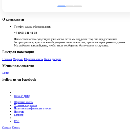
О комьюнити
Телефон заказа оборудования:
+7 (965) 341-41-38
Наше сообщество существует уже много лет и мы гордимся тем, что предоставляем
беспристрастное, критическое обсуждение технических тем, среди мастеров разного уровня.
Мы работаем каждый день, чтобы наше сообщество было одним из лучших.
Быстрая навигация
Главная
Форумы
Обратная связь
Точка доступа
Меню пользователя
Login
Follow us on Facebook
Russian (RU)
Обратная связь
Условия и правила
Политика конфиденциальности
Помощь
Главная
RSS
Сверху
Снизу