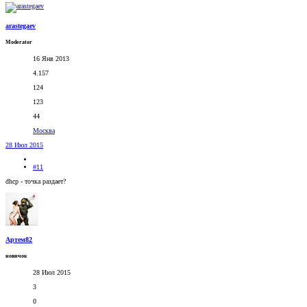
arastegaev
Moderator
16 Янв 2013
4.157
124
123
44
Москва
28 Июл 2015
#11
dhcp - точка раздает?
Артем82
новичок
28 Июл 2015
3
0