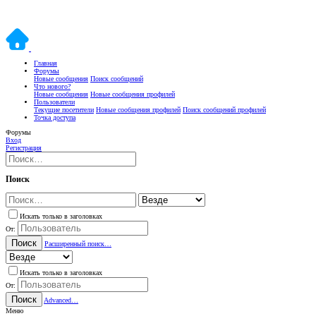
Главная
Форумы
Новые сообщения
Поиск сообщений
Что нового?
Новые сообщения
Новые сообщения профилей
Пользователи
Текущие посетители
Новые сообщения профилей
Поиск сообщений профилей
Точка доступа
Форумы
Вход
Регистрация
Поиск
Искать только в заголовках
От:
Поиск
Расширенный поиск…
Искать только в заголовках
От:
Поиск
Advanced…
Меню