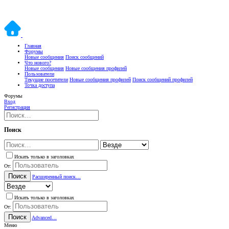
Главная
Форумы
Новые сообщения
Поиск сообщений
Что нового?
Новые сообщения
Новые сообщения профилей
Пользователи
Текущие посетители
Новые сообщения профилей
Поиск сообщений профилей
Точка доступа
Форумы
Вход
Регистрация
Поиск
Искать только в заголовках
От:
Поиск
Расширенный поиск…
Искать только в заголовках
От:
Поиск
Advanced…
Меню