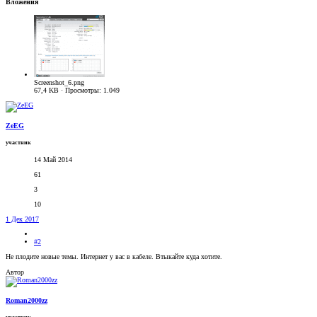
Вложения
Screenshot_6.png
67,4 KB · Просмотры: 1.049
ZeEG
участник
14 Май 2014
61
3
10
1 Дек 2017
#2
Не плодите новые темы. Интернет у вас в кабеле. Втыкайте куда хотите.
Автор
Roman2000zz