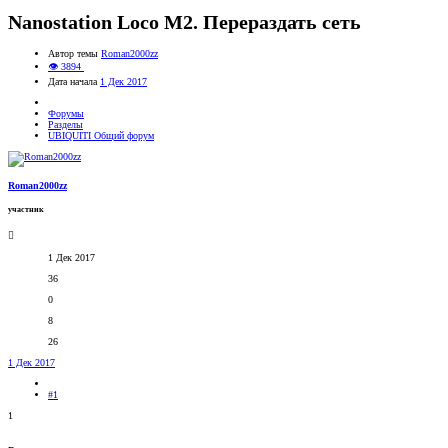
Nanostation Loco M2. Перераздать сеть
Автор темы
Roman2000zz
👁 3894
Дата начала
1 Дек 2017
Форумы
Разделы
UBIQUITI Общий форум
Roman2000zz
участник
1 Дек 2017
36
0
8
26
1 Дек 2017
#1
1