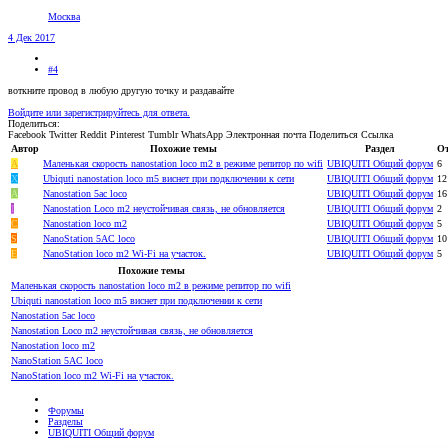
Москва
4 Дек 2017
#4
воткните провод в любую другую точку и раздавайте
Войдите или зарегистрируйтесь для ответа.
Поделиться:
Facebook
Twitter
Reddit
Pinterest
Tumblr
WhatsApp
Электронная почта
Поделиться
Ссылка
Автор
Похожие темы
Раздел
От
A
Маленькая скорость nanostation loco m2 в режиме репитор по wifi
UBIQUITI Общий форум
6
Х
Ubiquti nanostation loco m5 виснет при подключении к сети
UBIQUITI Общий форум
12
А
Nanostation 5ac loco
UBIQUITI Общий форум
16
I
Nanostation Loco m2 неустойчивая связь, не обновляется
UBIQUITI Общий форум
2
C
Nanostation loco m2
UBIQUITI Общий форум
5
S
NanoStation 5AC loco
UBIQUITI Общий форум
10
E
NanoStation loco m2 Wi-Fi на участок.
UBIQUITI Общий форум
5
Похожие темы
Маленькая скорость nanostation loco m2 в режиме репитор по wifi
Ubiquti nanostation loco m5 виснет при подключении к сети
Nanostation 5ac loco
Nanostation Loco m2 неустойчивая связь, не обновляется
Nanostation loco m2
NanoStation 5AC loco
NanoStation loco m2 Wi-Fi на участок.
Форумы
Разделы
UBIQUITI Общий форум