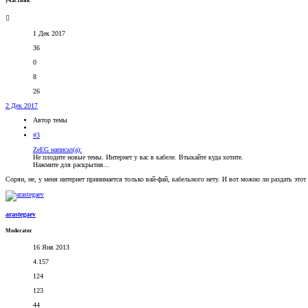
участник
1 Дек 2017
36
0
8
26
2 Дек 2017
Автор темы
#3
ZeEG написал(а):
Не плодите новые темы. Интернет у вас в кабеле. Втыкайте куда хотите.
Нажмите для раскрытия...
Сорян, не, у меня интернет принимается только вай-фай, кабельного нету. И вот можно ли раздать это
arastegaev
Moderator
16 Янв 2013
4.157
124
123
44