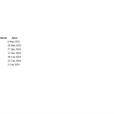
ветов
Дата
6 Фев 2025
28 Янв 2025
27 Дек 2024
12 Окт 2024
30 Сен 2024
23 Сен 2024
2 Сен 2024