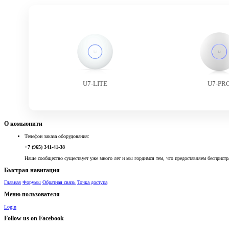
U7-LITE
U7-PR
О комьюнити
Телефон заказа оборудования:
+7 (965) 341-41-38
Наше сообщество существует уже много лет и мы гордимся тем, что предоставляем беспристр
Быстрая навигация
Главная
Форумы
Обратная связь
Точка доступа
Меню пользователя
Login
Follow us on Facebook