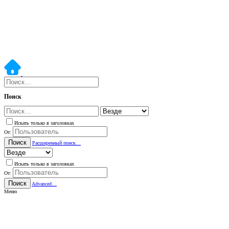
Поиск
Искать только в заголовках
От:
Поиск
Расширенный поиск…
Искать только в заголовках
От:
Поиск
Advanced…
Меню