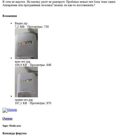
В сети не ищутся. На кнопку ресет не реагирует. Пробовал новые пое блок тоже самое.
Аппаратная или программная поломка? можно ли как-то восстановить?
Вложения
Видео.zip
7,2 MB · Просмотры: 739
крас-зел.jpg
109,9 KB · Просмотры: 848
оранж-зел.jpg
107,1 KB · Просмотры: 870
fAntom
Super Moderator
Команда форума