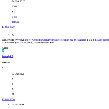
24 Ноя 2017
7.239
443
5.065
ubnt.su
13 Окт 2020
#2
Посмотрите эту тему:
http://www.ubnt.su/forum/threads/picostation-m2-nr-otkaz-leds-1-3-2-4-migajut-posto
а также поищите (вроде были) похожие на форуме.
Автор
D
DmitriyEA
новичок
12 Окт 2020
2
0
3
37
13 Окт 2020
Автор темы