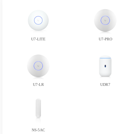
U7-LITE
U7-PRO
U7-LR
UDR7
NS-5AC