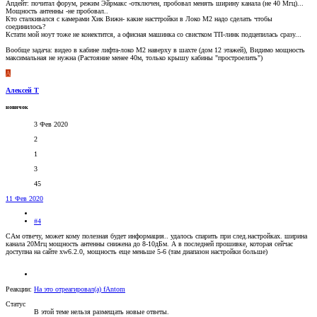
Апдейт: почитал форум, режим Эйрмакс -отключен, пробовал менять ширину канала (не 40 Мгц)...
Мощность антенны -не пробовал..
Кто сталкивался с камерами Хик Вижн- какие насттройки в Локо М2 надо сделать чтобы
соединилось?
Кстати мой ноут тоже не конектится, а офисная машинка со свистком ТП-линк подцепилась сразу...
Вообще задача: видео в кабине лифта-локо М2 наверху в шахте (дом 12 этажей), Видимо мощность
максимальная не нужна (Растояние менее 40м, только крышу кабины "простроелить")
А
Алексей Т
новичок
3 Фев 2020
2
1
3
45
11 Фев 2020
#4
САм отвечу, может кому полезная будет информация.. удалось спарить при след.настройках. ширина
канала 20Мгц мощность антенны снижена до 8-10дБм. А в последней прошивке, которая сейчас
доступна на сайте xw6.2.0, мощность еще меньше 5-6 (там диапазон настройки больше)
Реакции:
На это отреагировал(а)
fAntom
Статус
В этой теме нельзя размещать новые ответы.