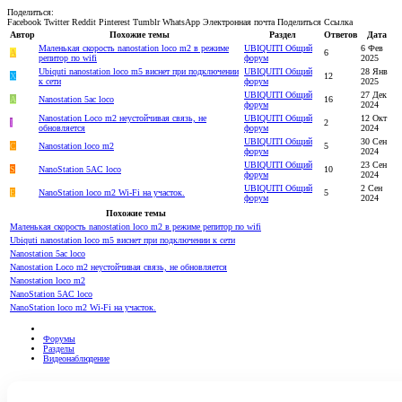
Поделиться:
Facebook
Twitter
Reddit
Pinterest
Tumblr
WhatsApp
Электронная почта
Поделиться
Ссылка
Автор
Похожие темы
Раздел
Ответов
Дата
Маленькая скорость nanostation loco m2 в режиме
UBIQUITI Общий
6 Фев
A
6
репитор по wifi
форум
2025
Ubiquti nanostation loco m5 виснет при подключении
UBIQUITI Общий
28 Янв
Х
12
к сети
форум
2025
UBIQUITI Общий
27 Дек
А
Nanostation 5ac loco
16
форум
2024
Nanostation Loco m2 неустойчивая связь, не
UBIQUITI Общий
12 Окт
I
2
обновляется
форум
2024
UBIQUITI Общий
30 Сен
C
Nanostation loco m2
5
форум
2024
UBIQUITI Общий
23 Сен
S
NanoStation 5AC loco
10
форум
2024
UBIQUITI Общий
2 Сен
E
NanoStation loco m2 Wi-Fi на участок.
5
форум
2024
Похожие темы
Маленькая скорость nanostation loco m2 в режиме репитор по wifi
Ubiquti nanostation loco m5 виснет при подключении к сети
Nanostation 5ac loco
Nanostation Loco m2 неустойчивая связь, не обновляется
Nanostation loco m2
NanoStation 5AC loco
NanoStation loco m2 Wi-Fi на участок.
Форумы
Разделы
Видеонаблюдение