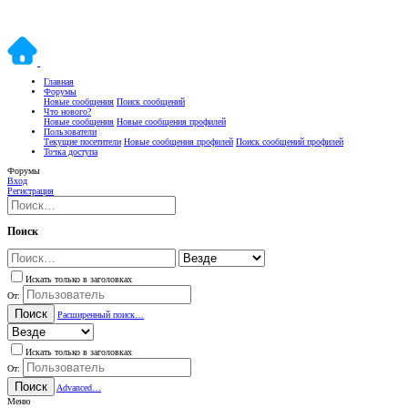
Главная
Форумы
Новые сообщения
Поиск сообщений
Что нового?
Новые сообщения
Новые сообщения профилей
Пользователи
Текущие посетители
Новые сообщения профилей
Поиск сообщений профилей
Точка доступа
Форумы
Вход
Регистрация
Поиск
Искать только в заголовках
От:
Поиск
Расширенный поиск…
Искать только в заголовках
От:
Поиск
Advanced…
Меню