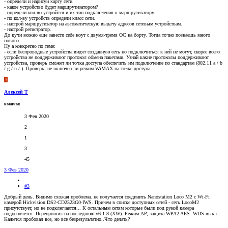
- определи и нарисуй карту сети.
- какое устройство будет маршрутизатором?
- определи кол-во устройств и их тип подключения к маршрутизатору.
- по кол-ву устройств определи класс сети.
- настрой маршрутизатор на автоматическую выдачу адресов сетевым устройствам.
- настрой регистратор.
До кучи можно еще завести себе ноут с двумя-тремя ОС на борту. Тогда точно познаешь много
нового.
Ну а конкретно по теме:
- если беспроводные устройства видят созданную сеть но подключиться к ней не могут, скорее всего
устройства не поддерживают протокол обмена пакетами. Узнай какие протоколы поддерживают
устройства, проверь сможет ли точка доступа обеспечить им подключение по стандартам (802.11 a / b
/ g / n / ). Проверь, не включен ли режим WiMAX на точке доступа.
А
Алексей Т
новичок
3 Фев 2020
2
1
3
45
3 Фев 2020
#3
Добрый день. Видимо схожая проблема. не получается соединить Nanostation Loco M2 c Wi-Fi
камерой Hickvision DS2-CD2523G0-IWS. Причем в списке доступных сетей - сеть LocoM2
присутствует, но не подключается... К остальным сетям которые были под рукой камера
подцепляется. Перепрошил на последнюю v6.1.8 (XW). Режим AP, защита WPA2 AES. WDS-выкл..
Кажется пробовал все, но все безрезультатно..Что делать?