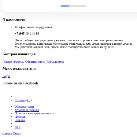
О комьюнити
Телефон заказа оборудования:
+7 (965) 341-41-38
Наше сообщество существует уже много лет и мы гордимся тем, что предоставляем
беспристрастное, критическое обсуждение технических тем, среди мастеров разного уровня.
Мы работаем каждый день, чтобы наше сообщество было одним из лучших.
Быстрая навигация
Главная
Форумы
Обратная связь
Точка доступа
Меню пользователя
Login
Follow us on Facebook
Russian (RU)
Обратная связь
Условия и правила
Политика конфиденциальности
Помощь
Главная
RSS
Сверху
Снизу