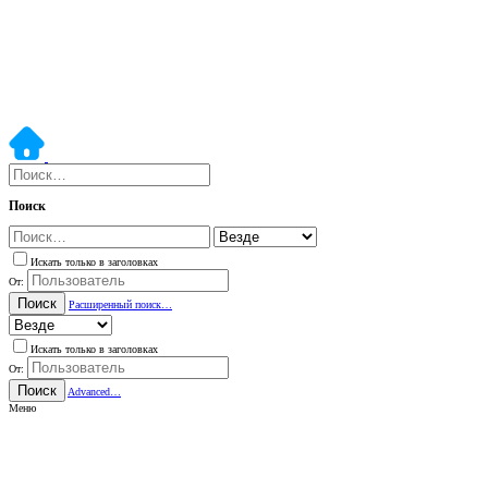
Поиск
Искать только в заголовках
От:
Поиск
Расширенный поиск…
Искать только в заголовках
От:
Поиск
Advanced…
Меню