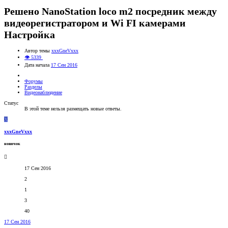
Решено
NanoStation loco m2 посредник между
видеорегистратором и Wi FI камерами
Настройка
Автор темы
xxxGneVxxx
👁 5339
Дата начала
17 Сен 2016
Форумы
Разделы
Видеонаблюдение
Статус
В этой теме нельзя размещать новые ответы.
X
xxxGneVxxx
новичок
17 Сен 2016
2
1
3
40
17 Сен 2016