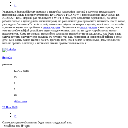
#1
Уважаемые Знатоки!Прошу помощи в настройке nanostation loco m2 в качестве передающего
посредника между видеорегистратором RVI-IPN16/2-PRO NEW и видеокамерами HIKVISION DS-
2CD2522F-IWS. Первый раз столкнулся с WI-FI, в этом деле обсолютно деревянный, до этого
работал только с проводными айпи камерами, но рано или поздно приходится познавать что то новое,
уже неделю "познаюсь" с этой точкой, множество гайдов посмотрел и прочёл, и всё таки что то либо
я делаю не верно или проблема в
точке доступа
. Зациклился на
точке доступа
я не с проста, дело в
том что любое вайфай устройство видит созданую мною сеть, но ни одно устройство не может
подключится. Кому не сложно, пожалуйста распишите подробно что и как делать, как будто ваша
задача обучить бабушку или дедушку 90-летнего, так как, повторюсь я конкретный чайник в этом
деле. Мне очень важно найти и понять причину того, что я делаю не правильно, дабы больше ни
кого не просить о помощи и нести свет знаний другим чайникам как я!
linkp2p
участник
14 Окт 2016
23
2
5
46
github.com
29 Ноя 2016
#2
Самое доступное объяснение будет иметь следующий вид:
- узнай все про IP-сети.