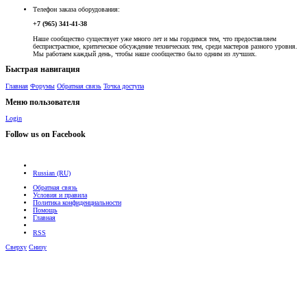
Телефон заказа оборудования:
+7 (965) 341-41-38
Наше сообщество существует уже много лет и мы гордимся тем, что предоставляем
беспристрастное, критическое обсуждение технических тем, среди мастеров разного уровня.
Мы работаем каждый день, чтобы наше сообщество было одним из лучших.
Быстрая навигация
Главная
Форумы
Обратная связь
Точка доступа
Меню пользователя
Login
Follow us on Facebook
Russian (RU)
Обратная связь
Условия и правила
Политика конфиденциальности
Помощь
Главная
RSS
Сверху
Снизу