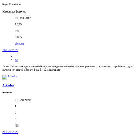
Super Moderator
Команда форума
24 Ноя 2017
7.239
443
5.065
ubnt.su
16 Сен 2020
#2
Если Вы используете nanostation в не предназначенном для нее режиме то возникают проблемы, для
начала понизьте дБм от 1 до 5. 12 многовато.
Arkados
новичок
21 Сен 2020
1
0
3
45
21 Сен 2020