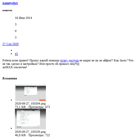
nametyshev
новичок
18 Июн 2014
3
0
3
27 Сен 2020
#5
Ребята всем привет! Прошу вашей помощи
точку доступа
не видит не пк не айфон!? Как быть? Что
не так сделал в настройках? Или просто ей пришел ппц?!(((
airMAX отключен!
Вложения
2020-09-27_193504.png
73,1 KB · Просмотры: 673
2020-09-27_193539.png
46,8 KB · Просмотры: 722