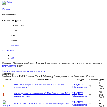
fAntom
Super Moderator
Команда форума
24 Ноя 2017
7.239
443
5.065
ubnt.su
27 Сен 2020
#6
Именно с iPhone есть проблемы. А на какой дистанции пытаетесь связаться и что говорит аппарат -
точку доступа
видит?
Войдите или зарегистрируйтесь для ответа.
Поделиться:
Facebook
Twitter
Reddit
Pinterest
Tumblr
WhatsApp
Электронная почта
Поделиться
Ссылка
Автор
Похожие темы
Раздел
Ответов
Дата
6
Маленькая скорость nanostation loco m2 в режиме
UBIQUITI
A
6
Фев
репитор по wifi
Общий форум
2025
18
Как разделить сеть на сегменты? NanoStation Loco M2 в
UBIQUITI
A
0
Мар
режиме роутера.
Общий форум
2019
14
UBIQUITI
Решено
Nanostation loco M2 в режиме моста тормозит
8
Ноя
Общий форум
2018