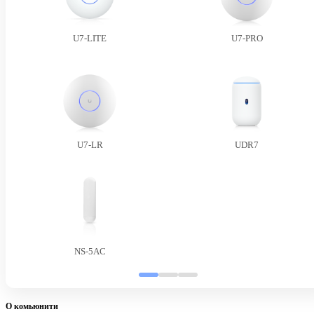
U7-LITE
U7-PRO
U7-LR
UDR7
NS-5AC
О комьюнити