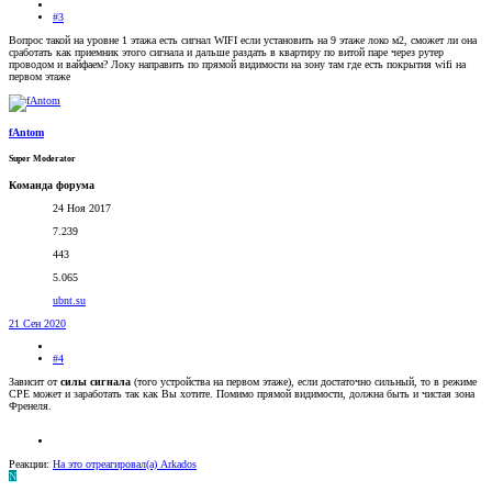
#3
Вопрос такой на уровне 1 этажа есть сигнал WIFI если установить на 9 этаже локо м2, сможет ли она
сработать как приемник этого сигнала и дальше раздать в квартиру по витой паре через рутер
проводом и вайфаем? Локу направить по прямой видимости на зону там где есть покрытия wifi на
первом этаже
fAntom
Super Moderator
Команда форума
24 Ноя 2017
7.239
443
5.065
ubnt.su
21 Сен 2020
#4
Зависит от
силы сигнала
(того устройства на первом этаже), если достаточно сильный, то в режиме
СРЕ может и заработать так как Вы хотите. Помимо прямой видимости, должна быть и чистая зона
Френеля.
Реакции:
На это отреагировал(а)
Arkados
N