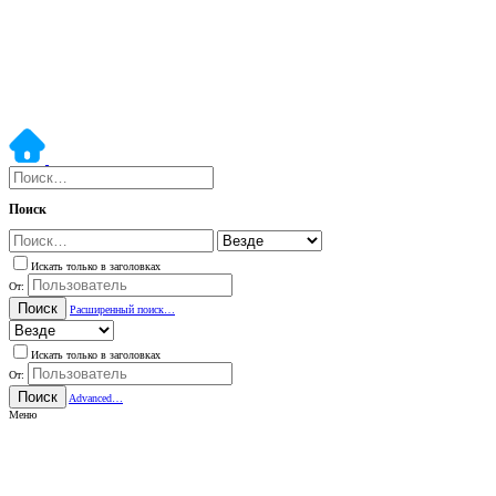
Поиск
Искать только в заголовках
От:
Поиск
Расширенный поиск…
Искать только в заголовках
От:
Поиск
Advanced…
Меню