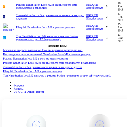
16
Решено
NanoStation Loco M2 в режиме моста сама
UBIQUITI
G
3
Янв
сбрасывается к заводским
Общий форум
2018
31
2 nanostation loco m5 в режиме моста теряют связь друг
UBIQUITI
V
2
Янв
с другом
Общий форум
2016
25
UBIQUITI
Ubiquiti NanoStation Loco M2 в режиме репитера
7
Авг
Общий форум
2015
13
Три NanoStation LocoM2 на мачте в режиме Station
UBIQUITI
М
3
Июн
принимают от трех AP (треугольник).
Общий форум
2014
Похожие темы
Маленькая скорость nanostation loco m2 в режиме репитор по wifi
Как разделить сеть на сегменты? NanoStation Loco M2 в режиме роутера.
Решено
Nanostation loco M2 в режиме моста тормозит
Решено
NanoStation Loco M2 в режиме моста сама сбрасывается к заводским
2 nanostation loco m5 в режиме моста теряют связь друг с другом
Ubiquiti NanoStation Loco M2 в режиме репитера
Три NanoStation LocoM2 на мачте в режиме Station принимают от трех AP (треугольник).
Форумы
Разделы
UBIQUITI Общий форум