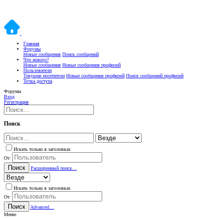
Главная
Форумы
Новые сообщения
Поиск сообщений
Что нового?
Новые сообщения
Новые сообщения профилей
Пользователи
Текущие посетители
Новые сообщения профилей
Поиск сообщений профилей
Точка доступа
Форумы
Вход
Регистрация
Поиск
Искать только в заголовках
От:
Поиск
Расширенный поиск…
Искать только в заголовках
От:
Поиск
Advanced…
Меню