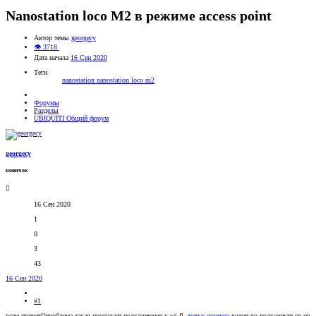
Nanostation loco M2 в режиме access point
Автор темы
georgecy
👁 3718
Дата начала
16 Сен 2020
Теги
nanostation
nanostation loco m2
Форумы
Разделы
UBIQUITI Общий форум
georgecy
новичок
16 Сен 2020
1
0
3
43
16 Сен 2020
#1
всем привет!!проблема такая пропадает подключение к wi-fi ,
точку доступа
видит no подключаться не