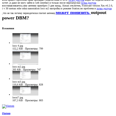
хочет ,и даже не могу зайти в web interface и только после перезагрузки
точка доступа
восстанавливается,саму антенну приобрел 3 дня назад, Aimax отключен, Firmware version Xm.v6.2.0,
i v 30 metrax eshe odna nanostation loco m2 настройка в режиме Station.но проблема в
точке доступа
может понизить
outpout
,что не так почему периодически глючит антенну.
power DBM?
Вложения
loco 4.jpg
152,2 KB · Просмотры: 799
loco m2.jpg
205 KB · Просмотры: 747
loco m3.jpg
110,6 KB · Просмотры: 828
locoi7.jpg
107,3 KB · Просмотры: 803
fAntom