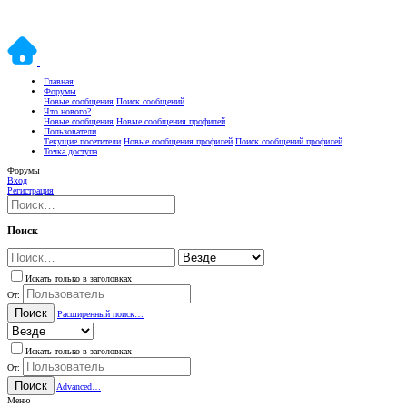
Главная
Форумы
Новые сообщения
Поиск сообщений
Что нового?
Новые сообщения
Новые сообщения профилей
Пользователи
Текущие посетители
Новые сообщения профилей
Поиск сообщений профилей
Точка доступа
Форумы
Вход
Регистрация
Поиск
Искать только в заголовках
От:
Поиск
Расширенный поиск…
Искать только в заголовках
От:
Поиск
Advanced…
Меню