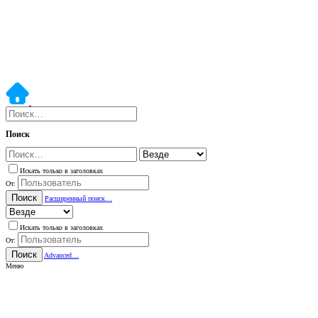
Поиск
Искать только в заголовках
От:
Поиск
Расширенный поиск…
Искать только в заголовках
От:
Поиск
Advanced…
Меню