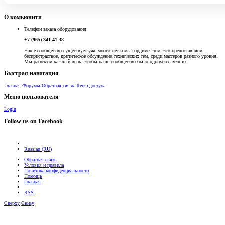
О комьюнити
Телефон заказа оборудования:
+7 (965) 341-41-38
Наше сообщество существует уже много лет и мы гордимся тем, что предоставляем
беспристрастное, критическое обсуждение технических тем, среди мастеров разного уровня.
Мы работаем каждый день, чтобы наше сообщество было одним из лучших.
Быстрая навигация
Главная
Форумы
Обратная связь
Точка доступа
Меню пользователя
Login
Follow us on Facebook
Russian (RU)
Обратная связь
Условия и правила
Политика конфиденциальности
Помощь
Главная
RSS
Сверху
Снизу