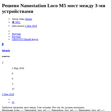
Решено
Nanostation Loco M5 мост между 3-мя
устройствами
Автор темы
lehaufa
👁 3602
Дата начала
5 Мар 2018
Форумы
Разделы
UBIQUITI Общий форум
L
lehaufa
новичок
5 Мар 2018
6
0
3
37
5 Мар 2018
#1
Требуется настроить мост между 3-мя точками. Вот так это должно выглядеть:
Начальная точка ---> Nanostation_loco_m5 ---> Nanostation_loco_m5 ---> Nanostation_loco_m5 --->