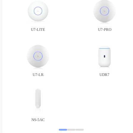
U7-LITE
U7-PRO
U7-LR
UDR7
NS-5AC