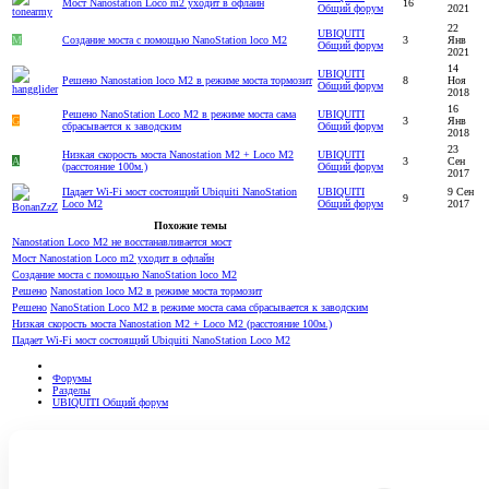
Мост Nanostation Loco m2 уходит в офлайн
16
Общий форум
2021
22
UBIQUITI
M
Создание моста с помощью NanoStation loco M2
3
Янв
Общий форум
2021
14
UBIQUITI
Решено
Nanostation loco M2 в режиме моста тормозит
8
Ноя
Общий форум
2018
16
Решено
NanoStation Loco M2 в режиме моста сама
UBIQUITI
G
3
Янв
сбрасывается к заводским
Общий форум
2018
23
Низкая скорость моста Nanostation M2 + Loco M2
UBIQUITI
A
3
Сен
(расстояние 100м.)
Общий форум
2017
Падает Wi-Fi мост состоящий Ubiquiti NanoStation
UBIQUITI
9 Сен
9
Loco M2
Общий форум
2017
Похожие темы
Nanostation Loco M2 не восстанавливается мост
Мост Nanostation Loco m2 уходит в офлайн
Создание моста с помощью NanoStation loco M2
Решено
Nanostation loco M2 в режиме моста тормозит
Решено
NanoStation Loco M2 в режиме моста сама сбрасывается к заводским
Низкая скорость моста Nanostation M2 + Loco M2 (расстояние 100м.)
Падает Wi-Fi мост состоящий Ubiquiti NanoStation Loco M2
Форумы
Разделы
UBIQUITI Общий форум