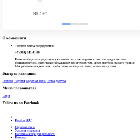
NS-5AC
О комьюнити
Телефон заказа оборудования:
+7 (965) 341-41-38
Наше сообщество существует уже много лет и мы гордимся тем, что предоставляем
беспристрастное, критическое обсуждение технических тем, среди мастеров разного уровня.
Мы работаем каждый день, чтобы наше сообщество было одним из лучших.
Быстрая навигация
Главная
Форумы
Обратная связь
Точка доступа
Меню пользователя
Login
Follow us on Facebook
Russian (RU)
Обратная связь
Условия и правила
Политика конфиденциальности
Помощь