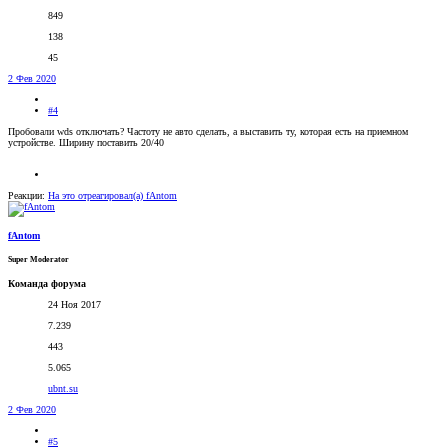
849
138
45
2 Фев 2020
#4
Пробовали wds отключать? Частоту не авто сделать, а выставить ту, которая есть на приемном
устройстве. Ширину поставить 20/40
Реакции:
На это отреагировал(а)
fAntom
fAntom
Super Moderator
Команда форума
24 Ноя 2017
7.239
443
5.065
ubnt.su
2 Фев 2020
#5