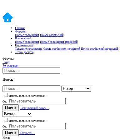
Главная
Форумы
Новые сообщения
Поиск сообщений
Что нового?
Новые сообщения
Новые сообщения профилей
Пользователи
Текущие посетители
Новые сообщения профилей
Поиск сообщений профилей
Точка доступа
Форумы
Вход
Регистрация
Поиск
Искать только в заголовках
От:
Поиск
Расширенный поиск…
Искать только в заголовках
От:
Поиск
Advanced…
Меню