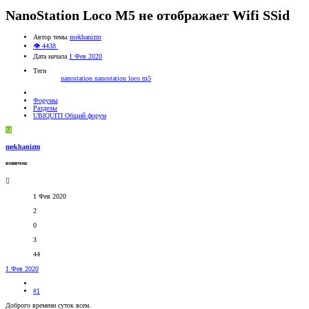
NanoStation Loco M5 не отображает Wifi SSid
Автор темы
mekhanizm
👁 4438
Дата начала
1 Фев 2020
Теги
nanostation
nanostation loco m5
Форумы
Разделы
UBIQUITI Общий форум
M
mekhanizm
новичок
1 Фев 2020
2
0
3
44
1 Фев 2020
#1
Доброго времени суток всем.