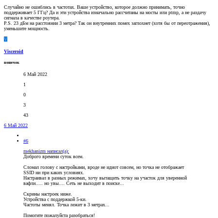
Случайно не ошиблись в частотах. Ваше устройство, которое должно принимать, точно
поддерживает 5 ГГц? Да и эти устройства изначально рассчитаны на мосты или ptmp, а не раздачу
сигнала в качестве роутера.
P.S. 23 дБм на расстоянии 3 метра? Так он внутренних помех заглохнет (хотя бы от переотражения),
уменьшите мощность.
V
Visceroid
новичок
6 Май 2022
1
0
3
43
6 Май 2022
#6
mekhanizm написал(а):
Доброго времени суток всем.
Сломал голову с настройками, вроде не идиот совсем, но точка не отображает
SSID ни при каких условиях.
Настраивал в разных режимах, хочу вытащить точку на участок для уверенной
вафли..... но увы.... Сеть не выходит в поиске...
Скрины настроек ниже.
Устройства с поддержкой 5-ки.
Частоты менял. Точка лежит в 3 метрах...
Помогите пожалуйста разобраться!