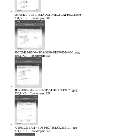
58F6842C-CBFB-461A-A51D-6ECFCAF10C33.jpeg
334,5 KB · Просмотры: 887
69CC3429-B0D8-45CA-989B-DE3F665544CC.jpeg
304,6 KB · Просмотры: 959
4D50340E-6A46-4CE7-9418-FB8D690B9928.jpeg
330,8 KB · Просмотры: 828
775083CD-3F31-4FD4-94C7-361A3236E101.jpeg
374,4 KB · Просмотры: 860