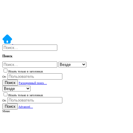
Поиск
Искать только в заголовках
От:
Поиск
Расширенный поиск…
Искать только в заголовках
От:
Поиск
Advanced…
Меню