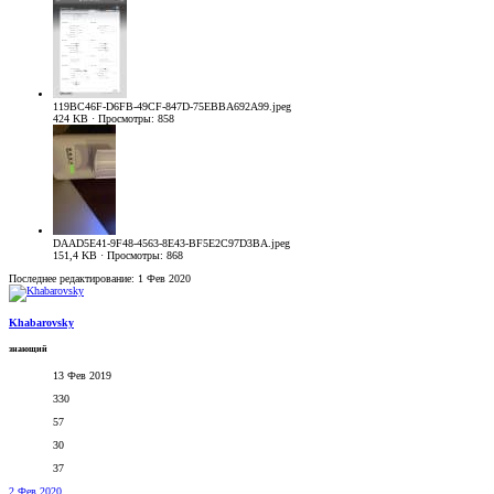
119BC46F-D6FB-49CF-847D-75EBBA692A99.jpeg
424 KB · Просмотры: 858
DAAD5E41-9F48-4563-8E43-BF5E2C97D3BA.jpeg
151,4 KB · Просмотры: 868
Последнее редактирование:
1 Фев 2020
Khabarovsky
знающий
13 Фев 2019
330
57
30
37
2 Фев 2020