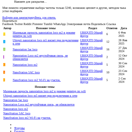
Нажмите для раскрытия...
Мне помогло ограничение выбора частоты только 5240, возможно цепляет и другие, методом тыка
устал подбирать
Войдите или зарегистрируйтесь для ответа.
Поделиться:
Facebook
Twitter
Reddit
Pinterest
Tumblr
WhatsApp
Электронная почта
Поделиться
Ссылка
Автор
Похожие темы
Раздел
Ответов
Дата
Маленькая скорость nanostation loco m2 в режиме
UBIQUITI Общий
6 Фев
A
6
репитор по wifi
форум
2025
Ubiquti nanostation loco m5 виснет при подключении
UBIQUITI Общий
28 Янв
Х
12
к сети
форум
2025
UBIQUITI Общий
27 Дек
А
Nanostation 5ac loco
16
форум
2024
Nanostation Loco m2 неустойчивая связь, не
UBIQUITI Общий
12 Окт
I
2
обновляется
форум
2024
UBIQUITI Общий
30 Сен
C
Nanostation loco m2
5
форум
2024
UBIQUITI Общий
23 Сен
S
NanoStation 5AC loco
10
форум
2024
UBIQUITI Общий
2 Сен
E
NanoStation loco m2 Wi-Fi на участок.
5
форум
2024
Похожие темы
Маленькая скорость nanostation loco m2 в режиме репитор по wifi
Ubiquti nanostation loco m5 виснет при подключении к сети
Nanostation 5ac loco
Nanostation Loco m2 неустойчивая связь, не обновляется
Nanostation loco m2
NanoStation 5AC loco
NanoStation loco m2 Wi-Fi на участок.
Форумы
Разделы