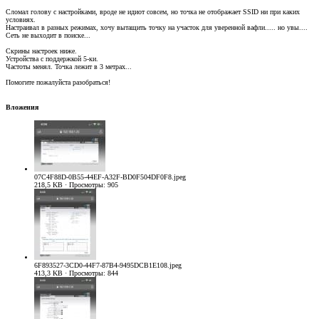
Сломал голову с настройками, вроде не идиот совсем, но точка не отображает SSID ни при каких
условиях.
Настраивал в разных режимах, хочу вытащить точку на участок для уверенной вафли..... но увы....
Сеть не выходит в поиске...
Скрины настроек ниже.
Устройства с поддержкой 5-ки.
Частоты менял. Точка лежит в 3 метрах...
Помогите пожалуйста разобраться!
Вложения
07C4F88D-0B55-44EF-A32F-BD0F504DF0F8.jpeg
218,5 KB · Просмотры: 905
6F893527-3CD0-44F7-87B4-9495DCB1E108.jpeg
413,3 KB · Просмотры: 844