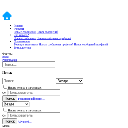
Главная
Форумы
Новые сообщения
Поиск сообщений
Что нового?
Новые сообщения
Новые сообщения профилей
Пользователи
Текущие посетители
Новые сообщения профилей
Поиск сообщений профилей
Точка доступа
Форумы
Вход
Регистрация
Поиск
Искать только в заголовках
От:
Поиск
Расширенный поиск…
Искать только в заголовках
От:
Поиск
Advanced…
Меню