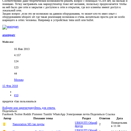
Соответственно даже теоретической возможности решить вопрос с помощью VLAN нет, на сколько я
понимаю. Точку настраивать как маршрутизатор тоже нет желания, поскольку предполагается чтобы
на ней было две сети и закрытая с доступом к сети и открытая, где все клиенты имеют доступ к
локальной сети.
Заодно вопрос ,если это не возможно на данном оборудовании, то может кто-то имел опыт с
оборудованием ubiquiti ult где такая реализация возможна и очень желательно проста для не особо
шарящего в сетях человека. Например в устройствах типа unifi или bullet.
arastegaev
Moderator
16 Янв 2013
4.157
124
123
44
Москва
15 Фев 2018
#10
придется vlan пользоваться
Войдите или зарегистрируйтесь для ответа.
Поделиться:
Facebook
Twitter
Reddit
Pinterest
Tumblr
WhatsApp
Электронная почта
Поделиться
Ссылка
Автор
Похожие темы
Раздел
Ответов
Дата
UBIQUITI Общий
Понедельник
D
Nanostation M5 lan порты
2
форум
в 11:44
UBIQUITI Общий