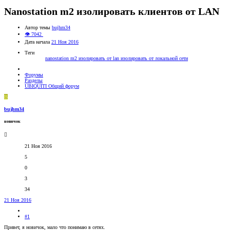
Nanostation m2 изолировать клиентов от LAN
Автор темы
bujhm34
👁 7042
Дата начала
21 Ноя 2016
Теги
nanostation m2
изолировать от lan
изолировать от локальной сети
Форумы
Разделы
UBIQUITI Общий форум
B
bujhm34
новичок
21 Ноя 2016
5
0
3
34
21 Ноя 2016
#1
Привет, я новичок, мало что понимаю в сетях.