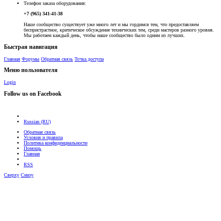
Телефон заказа оборудования:
+7 (965) 341-41-38
Наше сообщество существует уже много лет и мы гордимся тем, что предоставляем
беспристрастное, критическое обсуждение технических тем, среди мастеров разного уровня.
Мы работаем каждый день, чтобы наше сообщество было одним из лучших.
Быстрая навигация
Главная
Форумы
Обратная связь
Точка доступа
Меню пользователя
Login
Follow us on Facebook
Russian (RU)
Обратная связь
Условия и правила
Политика конфиденциальности
Помощь
Главная
RSS
Сверху
Снизу