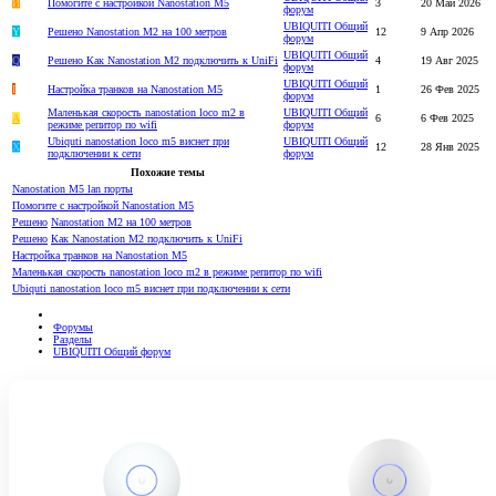
И
Помогите с настройкой Nanostation M5
3
20 Май 2026
форум
UBIQUITI Общий
Y
Решено
Nanostation M2 на 100 метров
12
9 Апр 2026
форум
UBIQUITI Общий
Q
Решено
Как Nanostation M2 подключить к UniFi
4
19 Авг 2025
форум
UBIQUITI Общий
I
Настройка транков на Nanostation M5
1
26 Фев 2025
форум
Маленькая скорость nanostation loco m2 в
UBIQUITI Общий
A
6
6 Фев 2025
режиме репитор по wifi
форум
Ubiquti nanostation loco m5 виснет при
UBIQUITI Общий
Х
12
28 Янв 2025
подключении к сети
форум
Похожие темы
Nanostation M5 lan порты
Помогите с настройкой Nanostation M5
Решено
Nanostation M2 на 100 метров
Решено
Как Nanostation M2 подключить к UniFi
Настройка транков на Nanostation M5
Маленькая скорость nanostation loco m2 в режиме репитор по wifi
Ubiquti nanostation loco m5 виснет при подключении к сети
Форумы
Разделы
UBIQUITI Общий форум