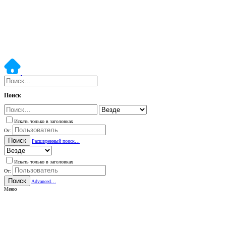
Поиск
Искать только в заголовках
От:
Поиск
Расширенный поиск…
Искать только в заголовках
От:
Поиск
Advanced…
Меню