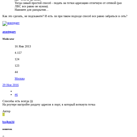
Тогда самый простой способ - подать на точки адресацию отличную от сетевой (раз
ЛВС все равно не нужна).
Нажмите для раскрытия...
Как это сделать, не подскажете? И есть ли при таком подходе способ все равно забраться в сеть?
arastegaev
Moderator
16 Янв 2013
4.157
124
123
44
Москва
29 Ноя 2016
#6
Способы есть всегда )))
На роутере настройте раздачу адресов в порт, в который воткнута точка
Автор
B
bujhm34
новичок