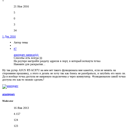
21 Ноя 2016
5
0
3
34
1 Дек 2016
Автор темы
#7
arastegaev написал(а):
Способы есть всегда )))
На роутере настройте раздачу адресов в порт, в который воткнута точка
Нажмите для раскрытия...
Ну так рутер ASUS RT-AC87U на нем нет такого функционала мне кажется, если не менять на
стороннюю прошивку, а этого я делать не хочу так как боюсь не разобраться, и загубить его мало ли.
Да и вообще точка доступа не напрямую подключена а через коммутатор. Функционалом самой точки
доступа это как-то можно сделать?
arastegaev
Moderator
16 Янв 2013
4.157
124
123