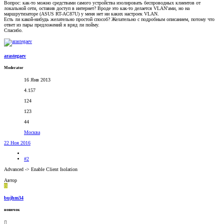
Вопрос: как-то можно средствами самого устройства изолировать беспроводных клиентов от
локальной сети, оставив доступ в интернет? Вроде это как-то делается VLAN'ами, но на
маршрутизаторе (ASUS RT-AC87U) у меня нет ни каких настроек VLAN.
Есть ли какой-нибудь желательно простой способ? Желательно с подробным описанием, потому что
ответ из пары предложений я вряд ли пойму.
Спасибо.
arastegaev
Moderator
16 Янв 2013
4.157
124
123
44
Москва
22 Ноя 2016
#2
Advanced -> Enable Client Isolation
Автор
B
bujhm34
новичок