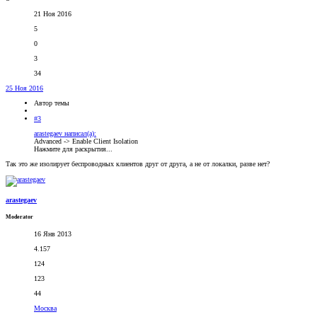
21 Ноя 2016
5
0
3
34
25 Ноя 2016
Автор темы
#3
arastegaev написал(а):
Advanced -> Enable Client Isolation
Нажмите для раскрытия...
Так это же изолирует беспроводных клиентов друг от друга, а не от локалки, разве нет?
arastegaev
Moderator
16 Янв 2013
4.157
124
123
44
Москва