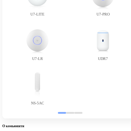
U7-LITE
U7-PRO
U7-LR
UDR7
NS-5AC
О комьюнити