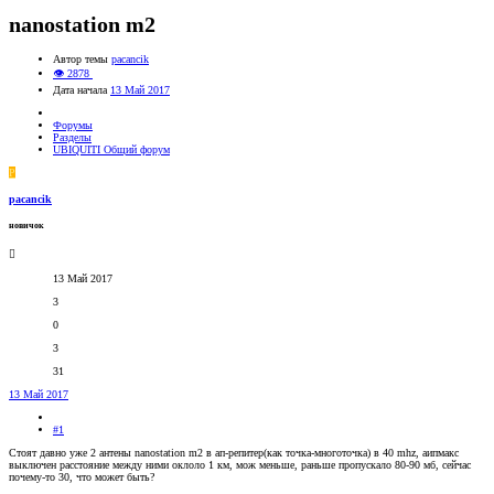
nanostation m2
Автор темы
pacancik
👁 2878
Дата начала
13 Май 2017
Форумы
Разделы
UBIQUITI Общий форум
P
pacancik
новичок
13 Май 2017
3
0
3
31
13 Май 2017
#1
Стоят давно уже 2 антены nanostation m2 в ап-репитер(как точка-многоточка) в 40 mhz, аипмакс
выключен расстояние между ними оклоло 1 км, мож меньше, раньше пропускало 80-90 мб, сейчас
почему-то 30, что может быть?