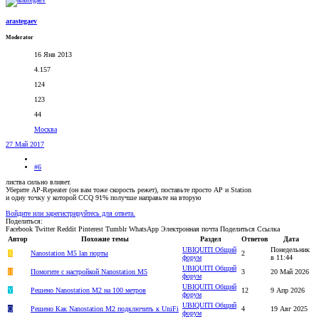
arastegaev
Moderator
16 Янв 2013
4.157
124
123
44
Москва
27 Май 2017
#6
листва сильно влияет.
Уберите AP-Repeater (он вам тоже скорость режет), поставьте просто AP и Station
и одну точку у которой CCQ 91% получше направьте на вторую
Войдите или зарегистрируйтесь для ответа.
Поделиться:
Facebook
Twitter
Reddit
Pinterest
Tumblr
WhatsApp
Электронная почта
Поделиться
Ссылка
Автор
Похожие темы
Раздел
Ответов
Дата
UBIQUITI Общий
Понедельник
D
Nanostation M5 lan порты
2
форум
в 11:44
UBIQUITI Общий
И
Помогите с настройкой Nanostation M5
3
20 Май 2026
форум
UBIQUITI Общий
Y
Решено
Nanostation M2 на 100 метров
12
9 Апр 2026
форум
UBIQUITI Общий
Q
Решено
Как Nanostation M2 подключить к UniFi
4
19 Авг 2025
форум