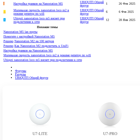
UBIQUITI Общий
I
Настройка транков на Nanostation M5
1
26 Фев 2025
форум
Маленькая скорость nanostation loco m2 в
UBIQUITI Общий
A
6
6 Фев 2025
режиме репитор по wifi
форум
Ubiquti nanostation loco m5 виснет при
UBIQUITI Общий
Х
12
28 Янв 2025
подключении к сети
форум
Похожие темы
Nanostation M5 lan порты
Помогите с настройкой Nanostation M5
Решено
Nanostation M2 на 100 метров
Решено
Как Nanostation M2 подключить к UniFi
Настройка транков на Nanostation M5
Маленькая скорость nanostation loco m2 в режиме репитор по wifi
Ubiquti nanostation loco m5 виснет при подключении к сети
Форумы
Разделы
UBIQUITI Общий форум
U7-LITE
U7-PRO