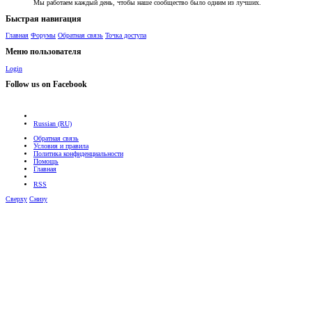
Мы работаем каждый день, чтобы наше сообщество было одним из лучших.
Быстрая навигация
Главная
Форумы
Обратная связь
Точка доступа
Меню пользователя
Login
Follow us on Facebook
Russian (RU)
Обратная связь
Условия и правила
Политика конфиденциальности
Помощь
Главная
RSS
Сверху
Снизу