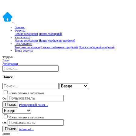
Главная
Форумы
Новые сообщения
Поиск сообщений
Что нового?
Новые сообщения
Новые сообщения профилей
Пользователи
Текущие посетители
Новые сообщения профилей
Поиск сообщений профилей
Точка доступа
Форумы
Вход
Регистрация
Поиск
Искать только в заголовках
От:
Поиск
Расширенный поиск…
Искать только в заголовках
От:
Поиск
Advanced…
Меню