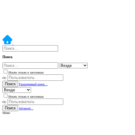
Поиск
Искать только в заголовках
От:
Поиск
Расширенный поиск…
Искать только в заголовках
От:
Поиск
Advanced…
Меню