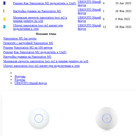
UBIQUITI Общий
Q
Решено
Как Nanostation M2 подключить к UniFi
4
19 Авг 2025
форум
UBIQUITI Общий
I
Настройка транков на Nanostation M5
1
26 Фев 2025
форум
Маленькая скорость nanostation loco m2 в
UBIQUITI Общий
A
6
6 Фев 2025
режиме репитор по wifi
форум
Ubiquti nanostation loco m5 виснет при
UBIQUITI Общий
Х
12
28 Янв 2025
подключении к сети
форум
Похожие темы
Nanostation M5 lan порты
Помогите с настройкой Nanostation M5
Решено
Nanostation M2 на 100 метров
Решено
Как Nanostation M2 подключить к UniFi
Настройка транков на Nanostation M5
Маленькая скорость nanostation loco m2 в режиме репитор по wifi
Ubiquti nanostation loco m5 виснет при подключении к сети
Форумы
Разделы
UBIQUITI Общий форум