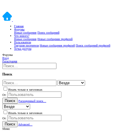
Главная
Форумы
Новые сообщения
Поиск сообщений
Что нового?
Новые сообщения
Новые сообщения профилей
Пользователи
Текущие посетители
Новые сообщения профилей
Поиск сообщений профилей
Точка доступа
Форумы
Вход
Регистрация
Поиск
Искать только в заголовках
От:
Поиск
Расширенный поиск…
Искать только в заголовках
От:
Поиск
Advanced…
Меню