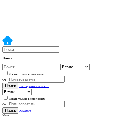
Поиск
Искать только в заголовках
От:
Поиск
Расширенный поиск…
Искать только в заголовках
От:
Поиск
Advanced…
Меню