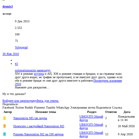
dronis3
эксперт
9 Дек 2013
2.552
160
75
Volgograd
30 Янв 2016
#2
solomatinmaxim написал(а):
XW в режиме
роутера
и АП, XM в режиме станции и бридже, в на странице main
друг друга видят, но трафик не пропускают, и не пингуют друг друга, однако если
обе в режиме бридж то они друг друга пингуют и работают.
Посмотреть вложение
2910
Нажмите для раскрытия...
Ну и что дальше?
Войдите или зарегистрируйтесь для ответа.
Поделиться:
Facebook
Twitter
Reddit
Pinterest
Tumblr
WhatsApp
Электронная почта
Поделиться
Ссылка
Автор
Похожие темы
Раздел
Ответов
Дата
UBIQUITI Общий
Понедельник
D
Nanostation M5 lan порты
2
форум
в 11:44
UBIQUITI Общий
И
Помогите с настройкой Nanostation M5
3
20 Май 2026
форум
UBIQUITI Общий
Y
Решено
Nanostation M2 на 100 метров
12
9 Апр 2026
форум