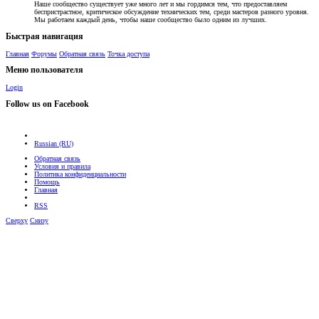
Наше сообщество существует уже много лет и мы гордимся тем, что предоставляем
беспристрастное, критическое обсуждение технических тем, среди мастеров разного уровня.
Мы работаем каждый день, чтобы наше сообщество было одним из лучших.
Быстрая навигация
Главная
Форумы
Обратная связь
Точка доступа
Меню пользователя
Login
Follow us on Facebook
Russian (RU)
Обратная связь
Условия и правила
Политика конфиденциальности
Помощь
Главная
RSS
Сверху
Снизу