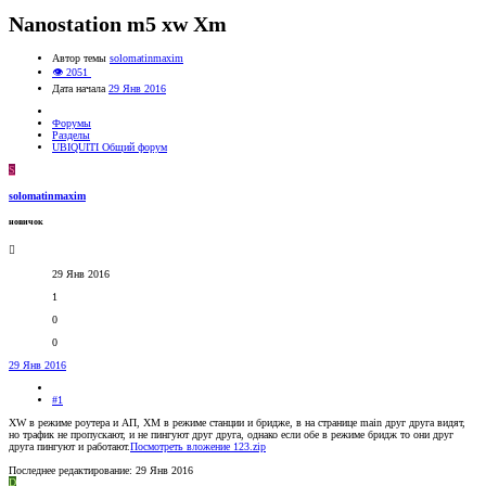
Nanostation m5 xw Xm
Автор темы
solomatinmaxim
👁 2051
Дата начала
29 Янв 2016
Форумы
Разделы
UBIQUITI Общий форум
S
solomatinmaxim
новичок
29 Янв 2016
1
0
0
29 Янв 2016
#1
XW в режиме роутера и АП, XM в режиме станции и бридже, в на странице main друг друга видят,
но трафик не пропускают, и не пингуют друг друга, однако если обе в режиме бридж то они друг
друга пингуют и работают.
Посмотреть вложение 123.zip
Последнее редактирование:
29 Янв 2016
D