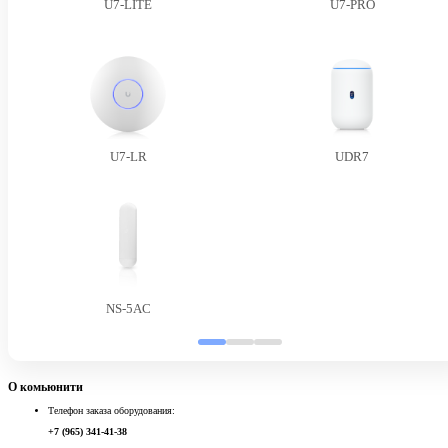
U7-LITE
U7-PRO
U7-LR
UDR7
NS-5AC
О комьюнити
Телефон заказа оборудования:
+7 (965) 341-41-38