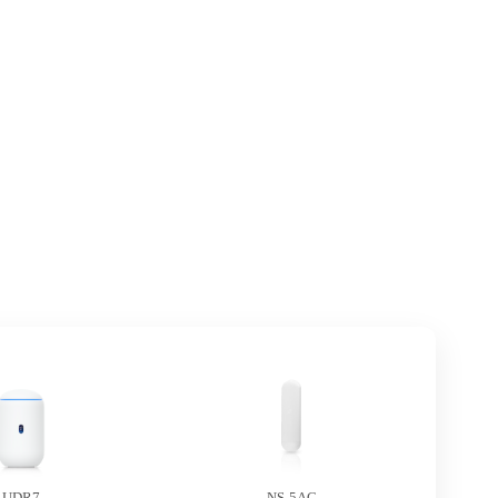
UDR7
NS-5AC