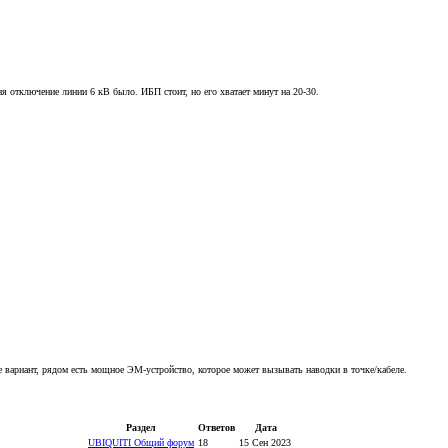
ня отключение линии 6 кВ было. ИБП стоит, но его хватает минут на 20-30.
 вариант, рядом есть мощное ЭМ-устройство, которое может вызывать наводки в точке/кабеле.
Раздел
Ответов
Дата
UBIQUITI Общий форум
18
15 Сен 2023