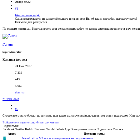
Автор темы
#4
fAntom написал(а):
Сама перегружается из-за нестабильного питания или Вы её таким способом перезагружаете?
Нажмите для раскрытия...
По разным причинам. Иногда просто для регламентных работ по замене автомата вводного в вру, сегод
fAntom
Super Moderator
Команда форума
24 Ноя 2017
7.239
443
5.065
ubnt.su
21 Фев 2023
#5
Скорее всего идут броски по питанию при таком выключении/включении, вот они и подгорают. Или еще
Войдите или зарегистрируйтесь для ответа.
Поделиться:
Facebook
Twitter
Reddit
Pinterest
Tumblr
WhatsApp
Электронная почта
Поделиться
Ссылка
Автор
Похожие темы
N
NanoStation M5 после сканирования не подключается