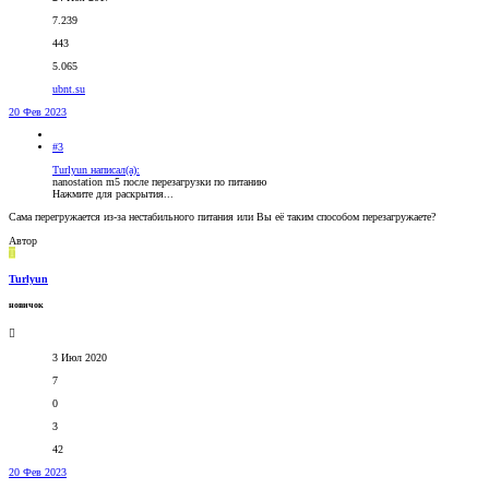
7.239
443
5.065
ubnt.su
20 Фев 2023
#3
Turlyun написал(а):
nanostation m5 после перезагрузки по питанию
Нажмите для раскрытия...
Сама перегружается из-за нестабильного питания или Вы её таким способом перезагружаете?
Автор
T
Turlyun
новичок
3 Июл 2020
7
0
3
42
20 Фев 2023