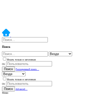
Поиск
Искать только в заголовках
От:
Поиск
Расширенный поиск…
Искать только в заголовках
От:
Поиск
Advanced…
Меню