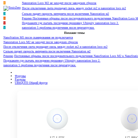
R
Nanostation Loco M2 не заходит после заводских сбросок
После отключения света пропадает связь между rocket m2 и nanostation loco m2
Э
Сильно падает скорость интернета после включения Nanostation м2
B
Решено
Постоянные обрывы после последовательного подключения NanoStation Loco M
V
Подскажите где скачать последнюю прошивку Ubiquity nanostation loco 2.
V
nanostation 5 проблема подлючения после перезагрузки.
Похожие темы
NanoStation M5 после сканирования не подключается
Nanostation Loco M2 не заходит после заводских сбросок
После отключения света пропадает связь между rocket m2 и nanostation loco m2
Сильно падает скорость интернета после включения Nanostation м2
Решено
Постоянные обрывы после последовательного подключения NanoStation Loco M2 к NanoStat
Подскажите где скачать последнюю прошивку Ubiquity nanostation loco 2.
nanostation 5 проблема подлючения после перезагрузки.
Форумы
Разделы
UBIQUITI Общий форум
U7-LITE
U7-PR