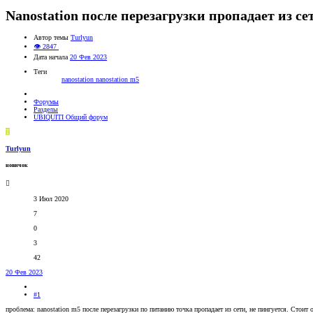
Nanostation после перезагрузки пропадает из се
Автор темы
Turlyun
👁 2847
Дата начала
20 Фев 2023
Теги
nanostation
nanostation m5
Форумы
Разделы
UBIQUITI Общий форум
T
Turlyun
новичок
3 Июл 2020
7
0
3
42
20 Фев 2023
#1
проблема: nanostation m5 после перезагрузки по питанию точка пропадает из сети, не пингуется. Стоит