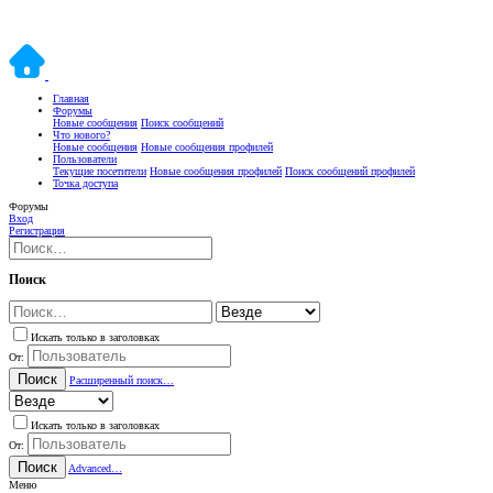
Главная
Форумы
Новые сообщения
Поиск сообщений
Что нового?
Новые сообщения
Новые сообщения профилей
Пользователи
Текущие посетители
Новые сообщения профилей
Поиск сообщений профилей
Точка доступа
Форумы
Вход
Регистрация
Поиск
Искать только в заголовках
От:
Поиск
Расширенный поиск…
Искать только в заголовках
От:
Поиск
Advanced…
Меню