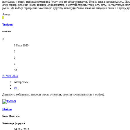
пропадает, и потом при подключении к ноуту уже не обнаруживается. Только снова перезагружать. После
dhcp сервер, рабочие ноуты и штук 50 видеокамер, с другой стороны тоже есть сеть, но там только по
руках. Да и dhcp сервер был заменён (по другому поводу))) Ровно такая же ситуация была и с предыдущ
Автор
T
Turlyun
новичок
3 Июл 2020
7
0
3
42
20 Фев 2023
Автор темы
#2
Дальность небольшая, скорость моста отменная, ролями точки менял (ap и station).
fAntom
Super Moderator
Команда форума
24 Ноя 2017