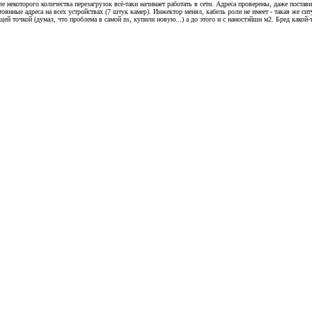
 некоторого количества перезагрузок всё-таки начинает работать в сети. Адреса проверены, даже постав
стоянные адреса на всех устройствах (7 штук камер). Инжектор менял, кабель роли не имеет - такая же с
ей точкой (думал, что проблема в самой ns, купили новую...) а до этого и с наностэйшн м2. Бред какой-