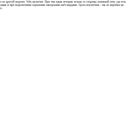
ил из другой подсети. Wds включен. При чем такая история только со стороны основной сети, где есть
итуация и при подключении хорошими заводскими патч-кордами. Гроза исключена - так из коробки на
то.