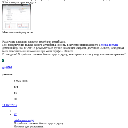
3,5м. смотрят друг на друга.
Максимальный результат:
Различные варианты настроек перебирал целый день.
При подключении только одного устройства loko m2 в качестве принимающего а
точка доступа
домашний tp-link tl wr841n результат был лучше, входящая скорость достигала 55 mb/s, исходящая
была максимальная возможная при моем тарифе ~ 98 mb/s.
В чем дело? Устройства слишком близко друг к другу, монтировать их на улицу и потом настраивать?
G
gtp8500
участник
4 Фев 2016
124
13
20
11 Окт 2017
#2
misha написал(а):
Устройства слишком близко друг к другу
Нажмите для раскрытия...