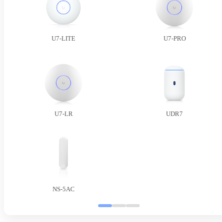
U7-LITE
U7-PRO
U7-LR
UDR7
NS-5AC