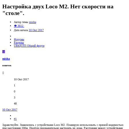
Настройка двух Loco M2. Нет скорости на
"столе".
Автор темы
misha
👁 3612
Дата начала
10 Окт 2017
Форумы
Разделы
UBIQUITI Общий форум
M
misha
новичок
10 Окт 2017
1
0
3
48
10 Окт 2017
#1
Здравствуйте. Знакомлюсь с устройствами Loco M2. Планирую использовать с прямой видимостью
при расстоянии 200м. Пробую предварительно настроить их дома. Расстояние между устройствами