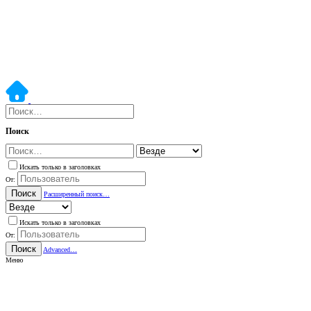
Поиск
Искать только в заголовках
От:
Поиск
Расширенный поиск…
Искать только в заголовках
От:
Поиск
Advanced…
Меню