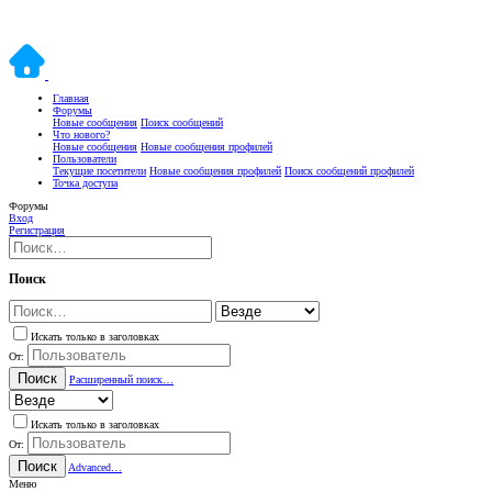
Главная
Форумы
Новые сообщения
Поиск сообщений
Что нового?
Новые сообщения
Новые сообщения профилей
Пользователи
Текущие посетители
Новые сообщения профилей
Поиск сообщений профилей
Точка доступа
Форумы
Вход
Регистрация
Поиск
Искать только в заголовках
От:
Поиск
Расширенный поиск…
Искать только в заголовках
От:
Поиск
Advanced…
Меню