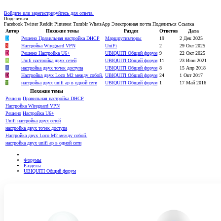
Войдите или зарегистрируйтесь для ответа.
Поделиться:
Facebook
Twitter
Reddit
Pinterest
Tumblr
WhatsApp
Электронная почта
Поделиться
Ссылка
Автор
Похожие темы
Раздел
Ответов
Дата
D
Решено
Правильная настройка DHCP
Маршрутизаторы
19
2 Дек 2025
S
Настройка Wireguard VPN
UniFi
2
29 Окт 2025
D
Решено
Настройка U6+
UBIQUITI Общий форум
9
22 Окт 2025
A
Unifi настройка двух сетей
UBIQUITI Общий форум
11
23 Июн 2021
A
настройка двух точек доступа
UBIQUITI Общий форум
8
15 Апр 2018
D
Настройка двух Loco M2 между собой.
UBIQUITI Общий форум
24
1 Окт 2017
T
настройка двух unifi ap в одной сети
UBIQUITI Общий форум
1
17 Май 2016
Похожие темы
Решено
Правильная настройка DHCP
Настройка Wireguard VPN
Решено
Настройка U6+
Unifi настройка двух сетей
настройка двух точек доступа
Настройка двух Loco M2 между собой.
настройка двух unifi ap в одной сети
Форумы
Разделы
UBIQUITI Общий форум