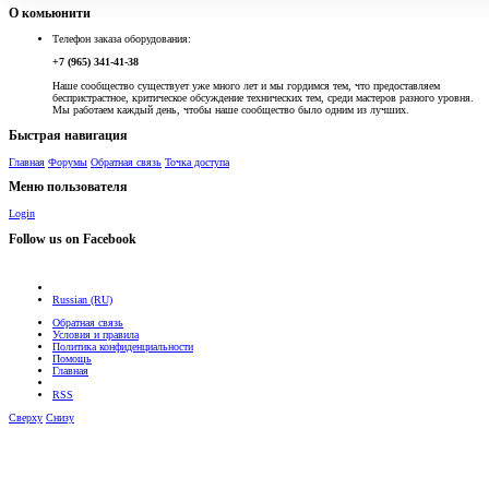
О комьюнити
Телефон заказа оборудования:
+7 (965) 341-41-38
Наше сообщество существует уже много лет и мы гордимся тем, что предоставляем
беспристрастное, критическое обсуждение технических тем, среди мастеров разного уровня.
Мы работаем каждый день, чтобы наше сообщество было одним из лучших.
Быстрая навигация
Главная
Форумы
Обратная связь
Точка доступа
Меню пользователя
Login
Follow us on Facebook
Russian (RU)
Обратная связь
Условия и правила
Политика конфиденциальности
Помощь
Главная
RSS
Сверху
Снизу