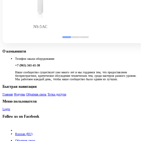
NS-5AC
О комьюнити
Телефон заказа оборудования:
+7 (965) 341-41-38
Наше сообщество существует уже много лет и мы гордимся тем, что предоставляем
беспристрастное, критическое обсуждение технических тем, среди мастеров разного уровня.
Мы работаем каждый день, чтобы наше сообщество было одним из лучших.
Быстрая навигация
Главная
Форумы
Обратная связь
Точка доступа
Меню пользователя
Login
Follow us on Facebook
Russian (RU)
Обратная связь