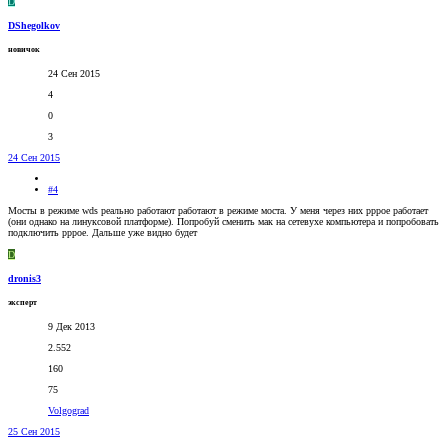
D
DShegolkov
новичок
24 Сен 2015
4
0
3
24 Сен 2015
#4
Мосты в режиме wds реально работают работают в режиме моста. У меня через них pppoe работает
(они однако на линуксовой платформе). Попробуй сменить мак на сетевухе компьютера и попробовать
подключить pppoe. Дальше уже видно будет
D
dronis3
эксперт
9 Дек 2013
2.552
160
75
Volgograd
25 Сен 2015