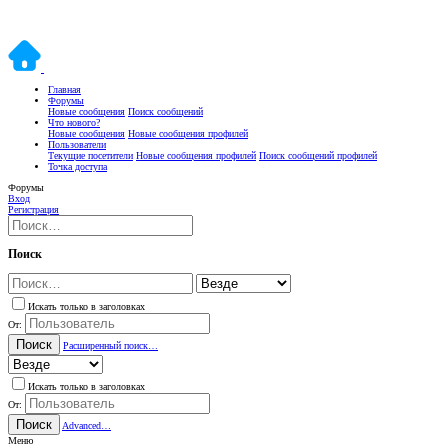
Главная
Форумы
Новые сообщения
Поиск сообщений
Что нового?
Новые сообщения
Новые сообщения профилей
Пользователи
Текущие посетители
Новые сообщения профилей
Поиск сообщений профилей
Точка доступа
Форумы
Вход
Регистрация
Поиск
Искать только в заголовках
От:
Поиск
Расширенный поиск…
Искать только в заголовках
От:
Поиск
Advanced…
Меню