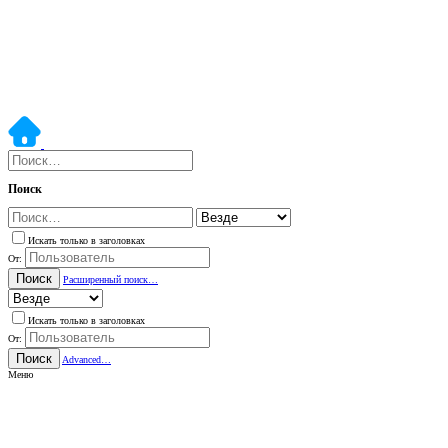
Поиск
Искать только в заголовках
От:
Поиск
Расширенный поиск…
Искать только в заголовках
От:
Поиск
Advanced…
Меню