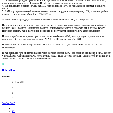
3. От коммутатора идут провода на LAN порт передающей антенны Ubiquiti POwerBeam M5 300,
второй провод идёт на wi-fi роутер D-link для раздачи интернета в квартире.
4. Принимающая антенна PowerBeam M5 установлена за 700м от передающей, прямая видимость
имеется
5. LAN порт принимающей антенны подключён патч кордом к стационарному ПК, после настройки
планируется установка Mikrotik RB951G-2HnD
Антенны видят друг друга отлично, и сигнал просто замечательный, но интернета нет.
Изначально идея была в том, чтобы передающая антенна авторизовалась у провайдера и работала в
режиме SOHO роутера, или просто роутера, принимающая антенна работала бы в режиме Bridge.
Пробовал ставить такие настройки, но ничего не получается, интернета нет, авторизации нет.
Потом попробовал настроить просто мост со включённым WDS, а авторизацию производить на
конечном ПК, тоже ничего, соединение PPPOE на ПК выдаёт ошибку 691.
Пробовал вместо компьютера ставить Mikrotik, а после него уже компьютер - та же песня, нет
авторизации.
Я так понимаю, что единственная причина, которая может быть - это жёсткая привязка к MAC адресу
у провайдера. Сейчас попробую клонировать MAC адрес роутера, который стоит в той же квартире и
авторизован. Может, есть ещё какие то нюансы?
D
DShegolkov
новичок
24 Сен 2015
4
0
3
24 Сен 2015
#2