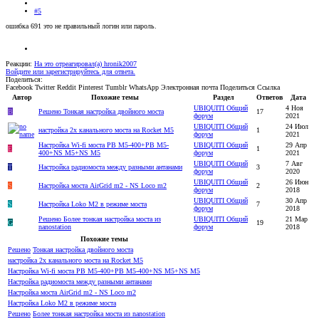
#5
ошибка 691 это не правильный логин или пароль.
Реакции:
На это отреагировал(а)
hronik2007
Войдите или зарегистрируйтесь для ответа.
Поделиться:
Facebook
Twitter
Reddit
Pinterest
Tumblr
WhatsApp
Электронная почта
Поделиться
Ссылка
Автор
Похожие темы
Раздел
Ответов
Дата
UBIQUITI Общий
4 Ноя
B
Решено
Тонкая настройка двойного моста
17
форум
2021
UBIQUITI Общий
24 Июл
настройка 2х канального моста на Rocket M5
1
форум
2021
Настройка Wi-fi моста PB M5-400+PB M5-
UBIQUITI Общий
29 Апр
E
1
400+NS M5+NS M5
форум
2021
UBIQUITI Общий
7 Авг
T
Настройка радиомоста между разными антанами
3
форум
2020
UBIQUITI Общий
26 Июн
S
Настройка моста AirGrid m2 - NS Loco m2
2
форум
2018
UBIQUITI Общий
30 Апр
S
Настройка Loko M2 в режиме моста
7
форум
2018
Решено
Более тонкая настройка моста из
UBIQUITI Общий
21 Мар
G
19
nanostation
форум
2018
Похожие темы
Решено
Тонкая настройка двойного моста
настройка 2х канального моста на Rocket M5
Настройка Wi-fi моста PB M5-400+PB M5-400+NS M5+NS M5
Настройка радиомоста между разными антанами
Настройка моста AirGrid m2 - NS Loco m2
Настройка Loko M2 в режиме моста
Решено
Более тонкая настройка моста из nanostation