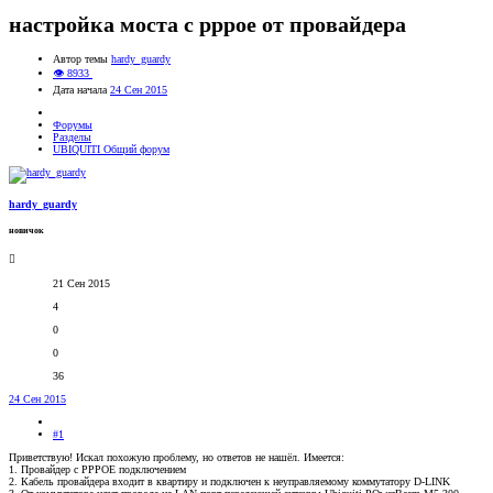
настройка моста с pppoe от провайдера
Автор темы
hardy_guardy
👁 8933
Дата начала
24 Сен 2015
Форумы
Разделы
UBIQUITI Общий форум
hardy_guardy
новичок
21 Сен 2015
4
0
0
36
24 Сен 2015
#1
Приветствую! Искал похожую проблему, но ответов не нашёл. Имеется:
1. Провайдер с PPPOE подключением
2. Кабель провайдера входит в квартиру и подключен к неуправляемому коммутатору D-LINK