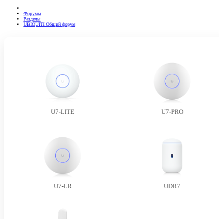
Форумы
Разделы
UBIQUITI Общий форум
U7-LITE
U7-PRO
U7-LR
UDR7