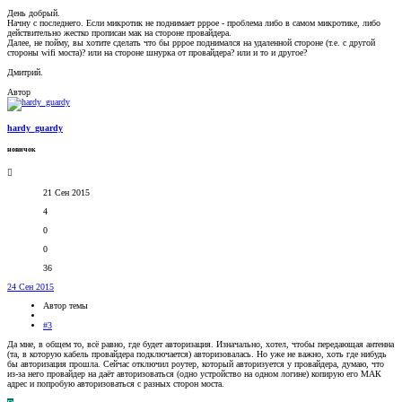
День добрый.
Начну с последнего. Если микротик не поднимает pppoe - проблема либо в самом микротике, либо
действительно жестко прописан мак на стороне провайдера.
Далее, не пойму, вы хотите сделать что бы pppoe поднимался на удаленной стороне (т.е. с другой
стороны wifi моста)? или на стороне шнурка от провайдера? или и то и другое?
Дмитрий.
Автор
hardy_guardy
новичок
21 Сен 2015
4
0
0
36
24 Сен 2015
Автор темы
#3
Да мне, в общем то, всё равно, где будет авторизация. Изначально, хотел, чтобы передающая антенна
(та, в которую кабель провайдера подключается) авторизовалась. Но уже не важно, хоть где нибудь
бы авторизация прошла. Сейчас отключил роутер, который авторизуется у провайдера, думаю, что
из-за него провайдер на даёт авторизоваться (одно устройство на одном логине) копирую его МАК
адрес и попробую авторизоваться с разных сторон моста.