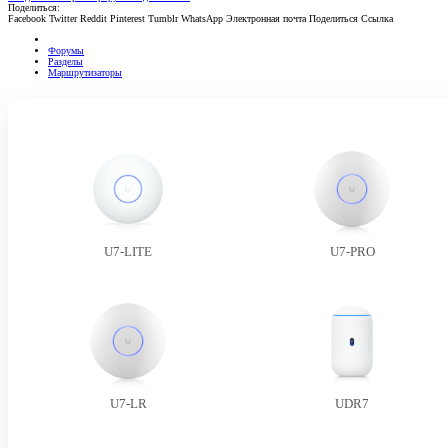
Поделиться:
Facebook
Twitter
Reddit
Pinterest
Tumblr
WhatsApp
Электронная почта
Поделиться
Ссылка
Форумы
Разделы
Маршрутизаторы
U7-LITE
U7-PRO
U7-LR
UDR7