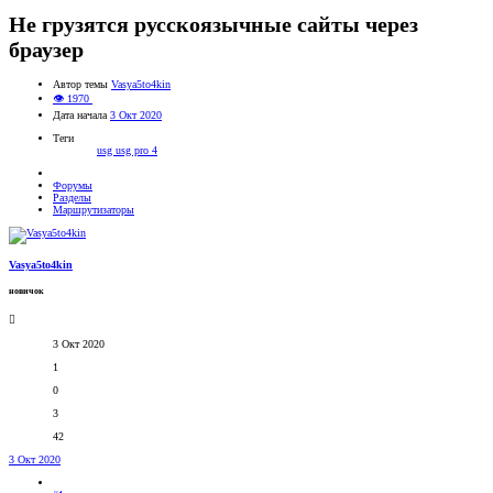
Не грузятся русскоязычные сайты через
браузер
Автор темы
Vasya5to4kin
👁 1970
Дата начала
3 Окт 2020
Теги
usg
usg pro 4
Форумы
Разделы
Маршрутизаторы
Vasya5to4kin
новичок
3 Окт 2020
1
0
3
42
3 Окт 2020