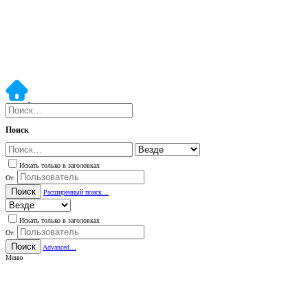
Поиск
Искать только в заголовках
От:
Поиск
Расширенный поиск…
Искать только в заголовках
От:
Поиск
Advanced…
Меню