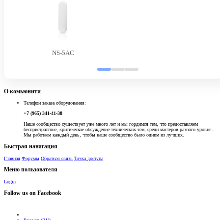
NS-5AC
О комьюнити
Телефон заказа оборудования:
+7 (965) 341-41-38
Наше сообщество существует уже много лет и мы гордимся тем, что предоставляем
беспристрастное, критическое обсуждение технических тем, среди мастеров разного уровня.
Мы работаем каждый день, чтобы наше сообщество было одним из лучших.
Быстрая навигация
Главная
Форумы
Обратная связь
Точка доступа
Меню пользователя
Login
Follow us on Facebook