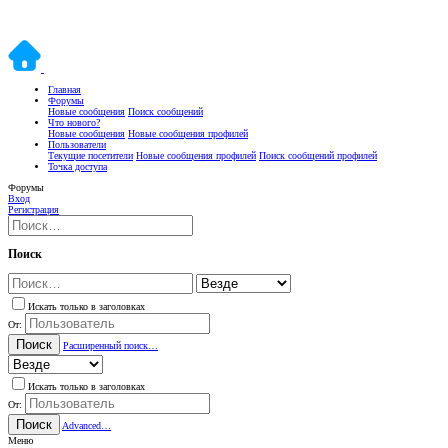
Главная
Форумы
Новые сообщения
Поиск сообщений
Что нового?
Новые сообщения
Новые сообщения профилей
Пользователи
Текущие посетители
Новые сообщения профилей
Поиск сообщений профилей
Точка доступа
Форумы
Вход
Регистрация
Поиск
Искать только в заголовках
От:
Поиск
Расширенный поиск…
Искать только в заголовках
От:
Поиск
Advanced…
Меню