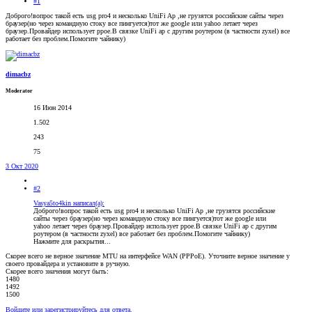
#1
Доброго!вопрос такой есть usg pro4 и несколько UniFi Ap ,не грузятся российские сайты через
браузер(но через командную стоку все пингуется)тот же google или yahoo летает через
браузер.Провайдер использует ppoe.В связке UniFi ap с другим роутером (в частности zyxel) все
работает без проблем.Помогите чайнику)
dimacbz
Moderator
16 Июн 2014
1.502
243
75
3 Окт 2020
#2
Vasya5to4kin написал(а):
Доброго!вопрос такой есть usg pro4 и несколько UniFi Ap ,не грузятся российские
сайты через браузер(но через командную стоку все пингуется)тот же google или
yahoo летает через браузер.Провайдер использует ppoe.В связке UniFi ap с другим
роутером (в частности zyxel) все работает без проблем.Помогите чайнику)
Нажмите для раскрытия...
Скорее всего не верное значение MTU на интерфейсе WAN (PPPoE). Уточните верное значение у
своего провайдера и установите в ручную.
Скорее всего значения могут быть:
1480
1492
1500
Войдите или зарегистрируйтесь для ответа.