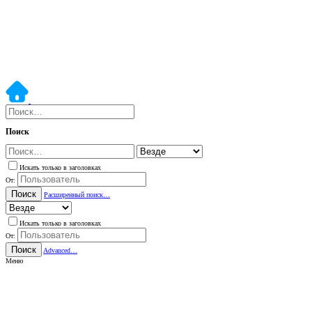
Поиск
Искать только в заголовках
От:
Поиск
Расширенный поиск…
Искать только в заголовках
От:
Поиск
Advanced…
Меню