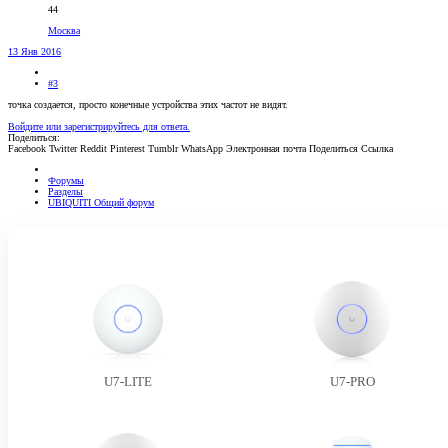
44
Москва
13 Янв 2016
#3
точка создается, просто конечные устройства этих частот не видят.
Войдите или зарегистрируйтесь для ответа.
Поделиться:
Facebook
Twitter
Reddit
Pinterest
Tumblr
WhatsApp
Электронная почта
Поделиться
Ссылка
Форумы
Разделы
UBIQUITI Общий форум
U7-LITE
U7-PRO