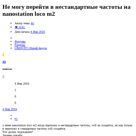
Не могу перейти в нестандартные частоты на
nanostation loco m2
Автор темы
4it
👁 3242
Дата начала
4 Янв 2016
Форумы
Разделы
UBIQUITI Общий форум
4
4it
новичок
4 Янв 2016
2
0
0
4 Янв 2016
#1
у меня nanostation loco m2 когда перехожу в нестандартные частоты, wifi не создаётся, но как только
я перехожу в стандартные частоты wifi создаётся.
Что делать подскажите?
Заранее спасибо.