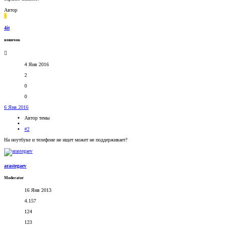
Автор
4
4it
новичок
4 Янв 2016
2
0
0
6 Янв 2016
Автор темы
#2
На ноутбуке и телефоне не ищет может не поддерживает?
arastegaev
Moderator
16 Янв 2013
4.157
124
123