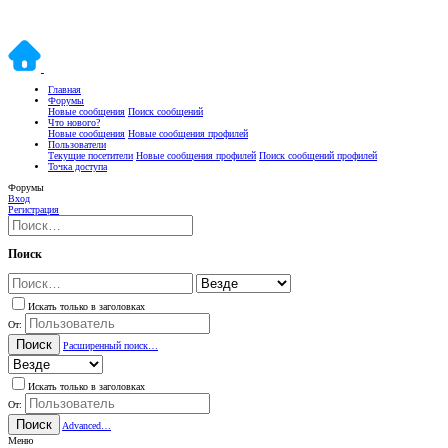
Главная
Форумы
Новые сообщения
Поиск сообщений
Что нового?
Новые сообщения
Новые сообщения профилей
Пользователи
Текущие посетители
Новые сообщения профилей
Поиск сообщений профилей
Точка доступа
Форумы
Вход
Регистрация
Поиск
Искать только в заголовках
От:
Поиск
Расширенный поиск…
Искать только в заголовках
От:
Поиск
Advanced…
Меню