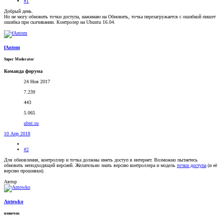
#1
Добрый день.
Но не могу обновить точки доступа, нажимаю на Обновить, точка перезагружается с ошибкой пишет
ошибка при скачивании. Контролер на Ubuntu 16.04.
fAntom
Super Moderator
Команда форума
24 Ноя 2017
7.239
443
5.065
ubnt.su
10 Апр 2018
#2
Для обновления, контроллер и точка должны иметь доступ в интернет. Возможно пытаетесь
обновить неподходящей версией. Желательно знать версию контроллера и модель
точки доступа
(и её
версию прошивки).
Автор
Antowko
новичок