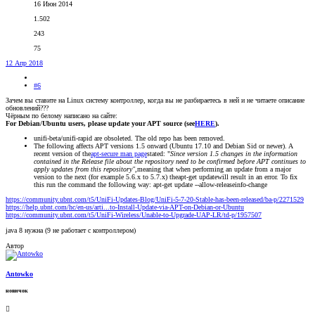
16 Июн 2014
1.502
243
75
12 Апр 2018
#6
Зачем вы ставите на Linux систему контроллер, когда вы не разбираетесь в ней и не читаете описание
обновлений???
Чёрным по белому написано на сайте:
For Debian/Ubuntu users, please update your APT source (see
HERE
).
unifi-beta/unifi-rapid are obsoleted. The old repo has been removed.
The following affects APT versions 1.5 onward (Ubuntu 17.10 and Debian Sid or newer). A
recent version of the
apt-secure man page
stated: "
Since version 1.5 changes in the information
contained in the Release file about the repository need to be confirmed before APT continues to
apply updates from this repository",
meaning that when performing an update from a major
version to the next (for example 5.6.x to 5.7.x) theapt-get updatewill result in an error. To fix
this run the command the following way: apt-get update --allow-releaseinfo-change
https://community.ubnt.com/t5/UniFi-Updates-Blog/UniFi-5-7-20-Stable-has-been-released/ba-p/2271529
https://help.ubnt.com/hc/en-us/arti...to-Install-Update-via-APT-on-Debian-or-Ubuntu
https://community.ubnt.com/t5/UniFi-Wireless/Unable-to-Upgrade-UAP-LR/td-p/1957507
java 8 нужна (9 не работает с контроллером)
Автор
Antowko
новичок