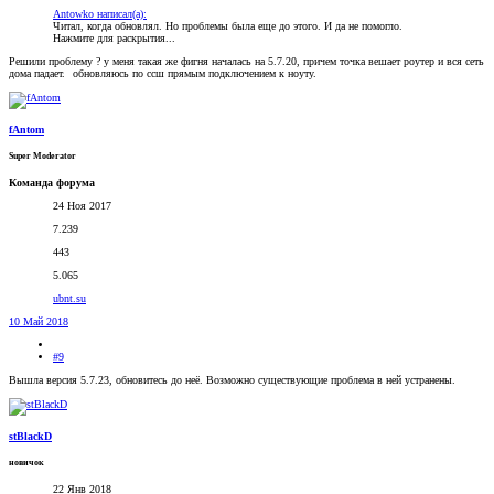
Antowko написал(а):
Читал, когда обновлял. Но проблемы была еще до этого. И да не помогло.
Нажмите для раскрытия...
Решили проблему ? у меня такая же фигня началась на 5.7.20, причем точка вешает роутер и вся сеть
дома падает.
обновляюсь по ссш прямым подключением к ноуту.
fAntom
Super Moderator
Команда форума
24 Ноя 2017
7.239
443
5.065
ubnt.su
10 Май 2018
#9
Вышла версия 5.7.23, обновитесь до неё. Возможно существующие проблема в ней устранены.
stBlackD
новичок
22 Янв 2018