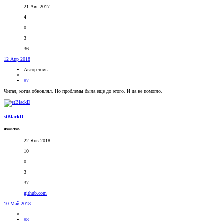
21 Авг 2017
4
0
3
36
12 Апр 2018
Автор темы
#7
Читал, когда обновлял. Но проблемы была еще до этого. И да не помогло.
stBlackD
новичок
22 Янв 2018
10
0
3
37
github.com
10 Май 2018
#8