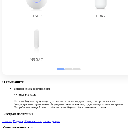
U7-LR
UDR7
NS-5AC
О комьюнити
Телефон заказа оборудования:
+7 (965) 341-41-38
Наше сообщество существует уже много лет и мы гордимся тем, что предоставляем
беспристрастное, критическое обсуждение технических тем, среди мастеров разного уровня.
Мы работаем каждый день, чтобы наше сообщество было одним из лучших.
Быстрая навигация
Главная
Форумы
Обратная связь
Точка доступа
Меню пользователя