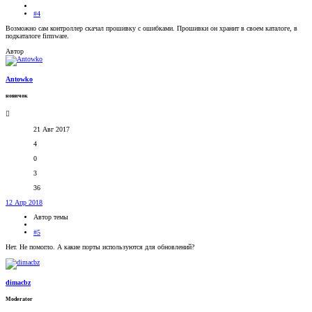
#4
Возможно сам контроллер скачал прошивку с ошибками. Прошивки он хранит в своем каталоге, в
подкаталоге firmware.
Автор
Antowko
новичок
21 Авг 2017
4
0
3
36
12 Апр 2018
Автор темы
#5
Нет. Не помогло. А какие порты используются для обновлений?
dimacbz
Moderator