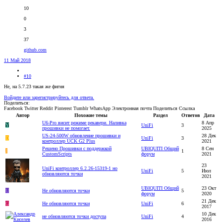
10
0
3
37
github.com
11 Май 2018
#10
Не, на 5.7.23 такая же фигня
Войдите или зарегистрируйтесь для ответа.
Поделиться:
Facebook
Twitter
Reddit
Pinterest
Tumblr
WhatsApp
Электронная почта
Поделиться
Ссылка
Автор
Похожие темы
Раздел
Ответов
Дата
U6-Pro висит режиме рекавери. Наливка
8 Апр
Y
UniFi
3
прошивки не помогает.
2025
US-24-500W обновление прошивки и
28 Дек
D
UniFi
3
контроллер UCK G2 Plus
2021
Решено
Прошивки с поддержкой
UBIQUITI Общий
8 Сен
J
1
CustomScripts
форум
2021
23
UniFi контроллер 6.2.26-15319-1 но
UniFi
5
Июл
обновляются точки
2021
UBIQUITI Общий
23 Окт
U
Не обновляются точки
5
форум
2020
21 Дек
G
Не обновляются точки
UniFi
6
2017
10 Дек
не обновляются точки доступа
UniFi
4
2016