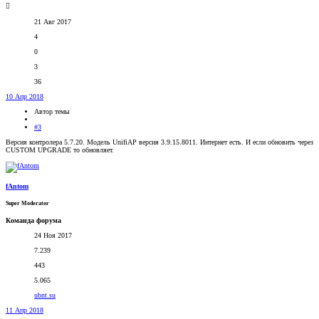
21 Авг 2017
4
0
3
36
10 Апр 2018
Автор темы
#3
Версия контролера 5.7.20. Модель UnifiAP версия 3.9.15.8011. Интернет есть. И если обновить через
CUSTOM UPGRADE то обновляет.
fAntom
Super Moderator
Команда форума
24 Ноя 2017
7.239
443
5.065
ubnt.su
11 Апр 2018