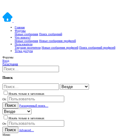
Главная
Форумы
Новые сообщения
Поиск сообщений
Что нового?
Новые сообщения
Новые сообщения профилей
Пользователи
Текущие посетители
Новые сообщения профилей
Поиск сообщений профилей
Точка доступа
Форумы
Вход
Регистрация
Поиск
Искать только в заголовках
От:
Поиск
Расширенный поиск…
Искать только в заголовках
От:
Поиск
Advanced…
Меню