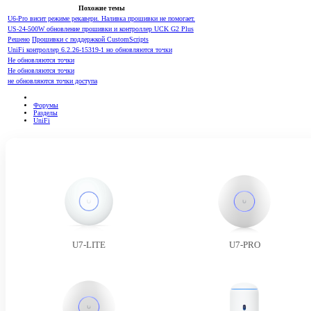
Похожие темы
U6-Pro висит режиме рекавери. Наливка прошивки не помогает.
US-24-500W обновление прошивки и контроллер UCK G2 Plus
Решено
Прошивки с поддержкой CustomScripts
UniFi контроллер 6.2.26-15319-1 но обновляются точки
Не обновляются точки
Не обновляются точки
не обновляются точки доступа
Форумы
Разделы
UniFi
U7-LITE
U7-PRO