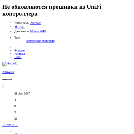
Не обновляются прошивки из UniFi
контроллера
Автор темы
Antowko
👁 7438
Дата начала
10 Апр 2018
Теги
обновление прошивки
Форумы
Разделы
UniFi
Antowko
новичок
21 Авг 2017
4
0
3
36
10 Апр 2018