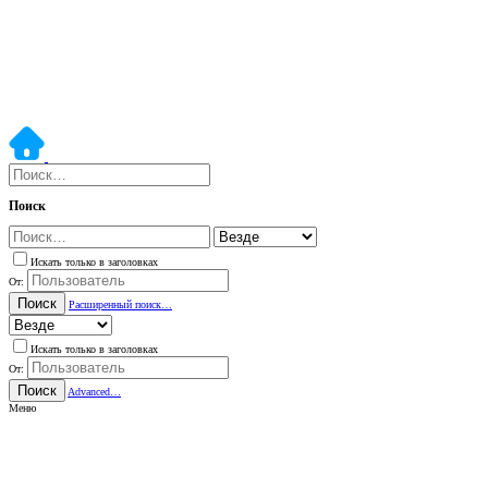
Поиск
Искать только в заголовках
От:
Поиск
Расширенный поиск…
Искать только в заголовках
От:
Поиск
Advanced…
Меню