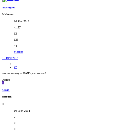
arastegaev
Moderator
16 Янв 2013
4.157
124
123
44
Москва
10 Июл 2014
#2
а если частоту в 20МГц выставить?
Автор
C
Clean
новичок
10 Июл 2014
2
0
0