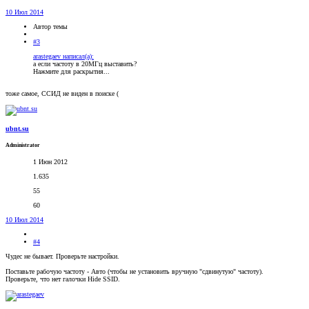
10 Июл 2014
Автор темы
#3
arastegaev написал(а):
а если частоту в 20МГц выставить?
Нажмите для раскрытия...
тоже самое, ССИД не виден в поиске (
ubnt.su
Administrator
1 Июн 2012
1.635
55
60
10 Июл 2014
#4
Чудес не бывает. Проверьте настройки.
Поставьте рабочую частоту - Авто (чтобы не установить вручную "сдвинутую" частоту).
Проверьте, что нет галочки Hide SSID.