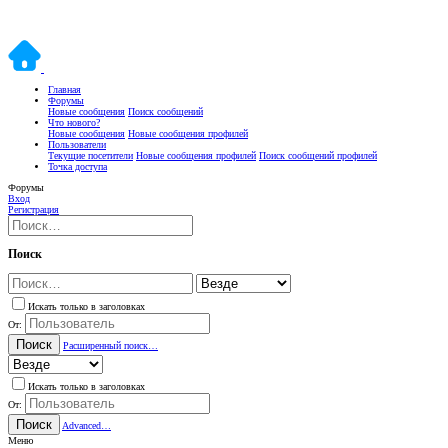
Главная
Форумы
Новые сообщения
Поиск сообщений
Что нового?
Новые сообщения
Новые сообщения профилей
Пользователи
Текущие посетители
Новые сообщения профилей
Поиск сообщений профилей
Точка доступа
Форумы
Вход
Регистрация
Поиск
Искать только в заголовках
От:
Поиск
Расширенный поиск…
Искать только в заголовках
От:
Поиск
Advanced…
Меню