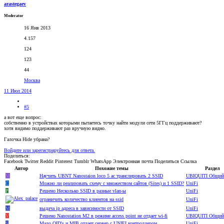
arastegaev
Moderator
16 Янв 2013
4.157
124
123
44
Москва
11 Июл 2014
#5
а вот еще вопрос:
собственно в устройствах которыми пытаетесь точку найти модули сети 5ГГц поддерживают?
хотя видимо поддерживают раз вручную видно.
Галочка Hide убрана?
Войдите или зарегистрируйтесь для ответа.
Поделиться:
Facebook
Twitter
Reddit
Pinterest
Tumblr
WhatsApp
Электронная почта
Поделиться
Ссылка
Автор
Похожие темы
Раздел
M
Научить UBNT Nanostaion loco 5 ac транслировать 2 SSID
UBIQUITI Общий
C
Можно ли реализовать схему с множеством сайтов (Sites) и 1 SSID?
UniFi
P
Решено
Несколько SSID в разные vlan-ы
UniFi
ограничить количество клиентов на ssid
UniFi
M
выдача ip адреса в зависимости от SSID
UniFi
V
Решено
Nanostation M2 в режиме access point не отдает wi-fi
UBIQUITI Общий
S
Мало OID's и MIB отдает сервер с UNIFI контроллером
UniFi