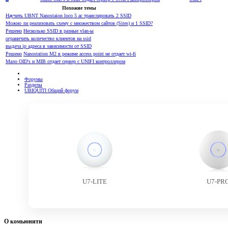
Похожие темы
Научить UBNT Nanostaion loco 5 ac транслировать 2 SSID
Можно ли реализовать схему с множеством сайтов (Sites) и 1 SSID?
Решено
Несколько SSID в разные vlan-ы
ограничить количество клиентов на ssid
выдача ip адреса в зависимости от SSID
Решено
Nanostation M2 в режиме access point не отдает wi-fi
Мало OID's и MIB отдает сервер с UNIFI контроллером
Форумы
Разделы
UBIQUITI Общий форум
U7-LITE
U7-PR
О комьюнити