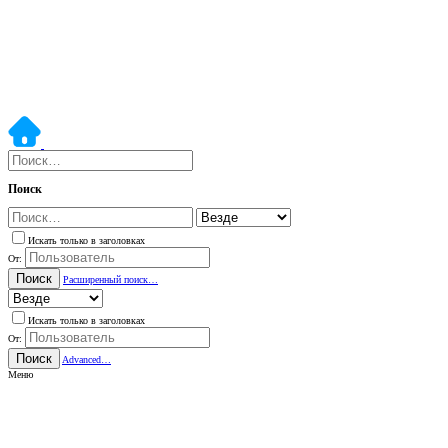
Поиск
Искать только в заголовках
От:
Поиск
Расширенный поиск…
Искать только в заголовках
От:
Поиск
Advanced…
Меню