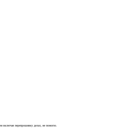
ном включая перепрошивку делал, не помогло.