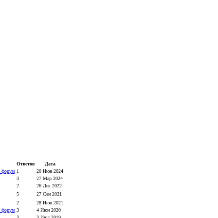
Ответов
Дата
 форум
1
20 Июн 2024
3
27 Мар 2024
2
26 Дек 2022
5
27 Сен 2021
2
28 Июн 2021
 форум
3
4 Июн 2020
3
3 Июл 2019