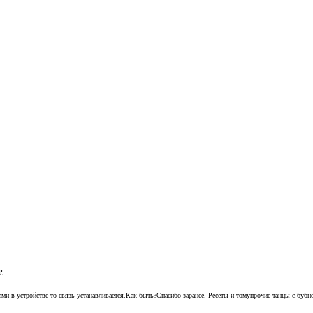
P.
ами в устройстве то связь устанавливается.Как быть?Спасибо заранее. Ресеты и томупрочие танцы с буб