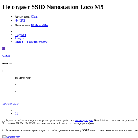
Не отдает SSID Nanostation Loco M5
Автор темы
Clean
👁 4272
Дата начала
10 Июл 2014
Форумы
Разделы
UBIQUITI Общий форум
C
Clean
новичок
10 Июл 2014
2
0
0
10 Июл 2014
#1
Добрый день! на последней версии прошивке, работает
точка доступа
NanoStation Loco m5 в режиме A
Выставил SSID, 40 MHZ, страну поставил Россия, a\n стандарт вафли.
Собственно с компьютеров и другого оборудования не вижу SSID этой точки, хотя если укажу его рук