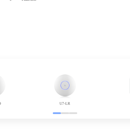
O
U7-LR