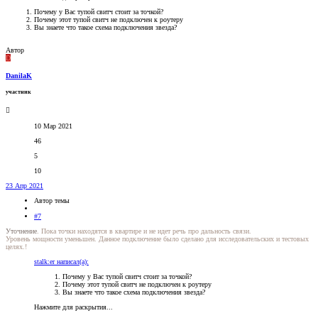
Почему у Вас тупой свитч стоит за точкой?
Почему этот тупой свитч не подключен к роутеру
Вы знаете что такое схема подключения звезда?
Автор
D
DanilaK
участник
10 Мар 2021
46
5
10
23 Апр 2021
Автор темы
#7
Уточнение
. Пока точки находятся в квартире и не идет речь про дальность связи.
Уровень мощности уменьшен. Данное подключение было сделано для исследовательских и тестовых
целях.!
stalk:er написал(а):
Почему у Вас тупой свитч стоит за точкой?
Почему этот тупой свитч не подключен к роутеру
Вы знаете что такое схема подключения звезда?
Нажмите для раскрытия...