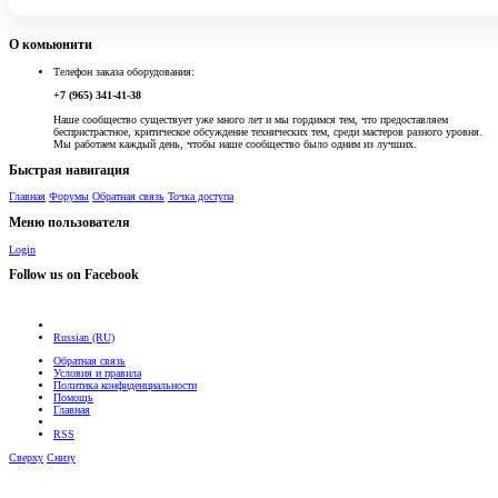
О комьюнити
Телефон заказа оборудования:
+7 (965) 341-41-38
Наше сообщество существует уже много лет и мы гордимся тем, что предоставляем
беспристрастное, критическое обсуждение технических тем, среди мастеров разного уровня.
Мы работаем каждый день, чтобы наше сообщество было одним из лучших.
Быстрая навигация
Главная
Форумы
Обратная связь
Точка доступа
Меню пользователя
Login
Follow us on Facebook
Russian (RU)
Обратная связь
Условия и правила
Политика конфиденциальности
Помощь
Главная
RSS
Сверху
Снизу