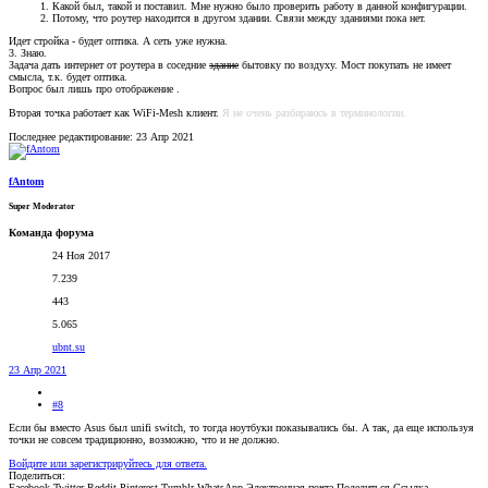
Какой был, такой и поставил. Мне нужно было проверить работу в данной конфигурации.
Потому, что роутер находится в другом здании. Связи между зданиями пока нет.
Идет стройка - будет оптика. А сеть уже нужна.
3. Знаю.
Задача дать интернет от роутера в соседние
здание
бытовку по воздуху. Мост покупать не имеет
смысла, т.к. будет оптика.
Вопрос был лишь про отображение .
Вторая точка работает как WiFi-Mesh клиент.
Я не очень разбираюсь в терминологии.
Последнее редактирование:
23 Апр 2021
fAntom
Super Moderator
Команда форума
24 Ноя 2017
7.239
443
5.065
ubnt.su
23 Апр 2021
#8
Если бы вместо Asus был unifi switch, то тогда ноутбуки показывались бы. А так, да еще используя
точки не совсем традиционно, возможно, что и не должно.
Войдите или зарегистрируйтесь для ответа.
Поделиться:
Facebook
Twitter
Reddit
Pinterest
Tumblr
WhatsApp
Электронная почта
Поделиться
Ссылка