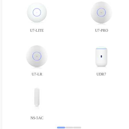
U7-LITE
U7-PRO
U7-LR
UDR7
NS-5AC