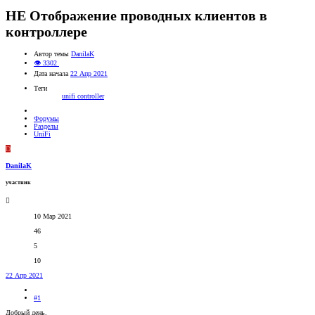
НЕ Отображение проводных клиентов в
контроллере
Автор темы
DanilaK
👁 3302
Дата начала
22 Апр 2021
Теги
unifi controller
Форумы
Разделы
UniFi
D
DanilaK
участник
10 Мар 2021
46
5
10
22 Апр 2021
#1
Добрый день.