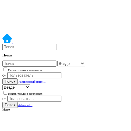
Поиск
Искать только в заголовках
От:
Поиск
Расширенный поиск…
Искать только в заголовках
От:
Поиск
Advanced…
Меню