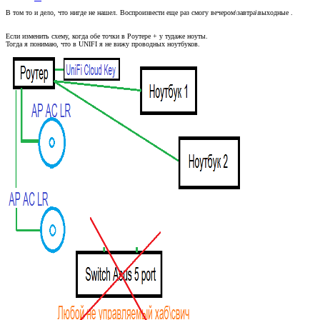
В том то и дело, что нигде не нашел. Воспроизвести еще раз смогу вечером\завтра\выходные .
Если изменить схему, когда обе точки в Роутере + у тудаже ноуты.
Тогда я понимаю, что в UNIFI я не вижу проводных ноутбуков.