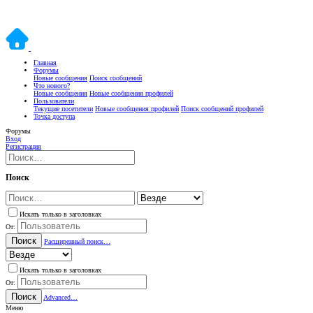
Главная
Форумы
Новые сообщения
Поиск сообщений
Что нового?
Новые сообщения
Новые сообщения профилей
Пользователи
Текущие посетители
Новые сообщения профилей
Поиск сообщений профилей
Точка доступа
Форумы
Вход
Регистрация
Поиск
Искать только в заголовках
От:
Поиск
Расширенный поиск…
Искать только в заголовках
От:
Поиск
Advanced…
Меню