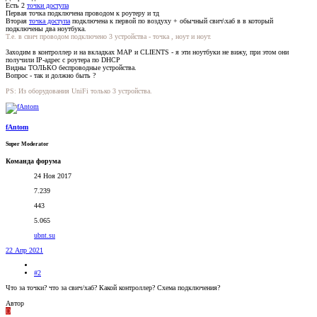
Есть 2
точки доступа
Первая точка подключена проводом к роутеру и тд
Вторая
точка доступа
подключена к первой по воздуху + обычный свич\хаб в в который
подключены два ноутбука.
Т.е. в свич проводом подключено 3 устройства - точка , ноут и ноут.
Заходим в контроллер и на вкладках MAP и CLIENTS - я эти ноутбуки не вижу, при этом они
получили IP-адрес с роутера по DHCP
Видны ТОЛЬКО беспроводные устройства.
Вопрос - так и должно быть ?
PS: Из оборудования UniFi только 3 устройства.
fAntom
Super Moderator
Команда форума
24 Ноя 2017
7.239
443
5.065
ubnt.su
22 Апр 2021
#2
Что за точки? что за свич/хаб? Какой контроллер? Схема подключения?
Автор
D