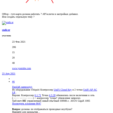
Offtop - гугл-карта должна работать ? API-ключи в настройках добавил.
Или создать отдельную тему ?
stalk:er
участник
23 Фев 2021
206
15
20
48
www.youtube.com
23 Апр 2021
#6
DanilaK написал(а):
Из оборудования Ubiquiti Контроллер
UniFi Cloud Key
и 2 точки
UniFi AP AC
LR
.
Версии: Контроллер
6.1.71
Точки
4.3.28
обновились после включения в сеть
(
около месяца назад
) + контроллер "вчера" обновление запросил.
Хаб\свич
НЕ
управляемый самый обычный 100Мб.с. ASUS GigaX 1005
Посмотреть вложение 8647
Вопрос
должны ли отображаться проводные ноутбуки?
Нажмите для раскрытия...