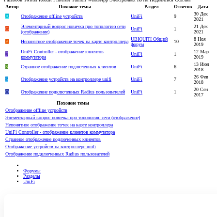
Автор
Похожие темы
Раздел
Ответов
Дата
30 Дек
A
Отображение offline устройств
UniFi
9
2021
Элементарный вопрос новичка про топологию сети
21 Дек
G
UniFi
1
(отображение)
2021
UBIQUITI Общий
8 Ноя
В
Непонятное отображение точек на карте контроллера
10
форум
2019
UniFi Controller - отображение клиентов
12 Мар
F
UniFi
1
коммутатора
2019
13 Июл
S
Странное отображение подлюченных клиентов
UniFi
6
2018
26 Фев
S
Отображение устройств на контроллере unifi
UniFi
7
2018
20 Сен
O
Отображение подключенных Radius пользователей
UniFi
1
2017
Похожие темы
Отображение offline устройств
Элементарный вопрос новичка про топологию сети (отображение)
Непонятное отображение точек на карте контроллера
UniFi Controller - отображение клиентов коммутатора
Странное отображение подлюченных клиентов
Отображение устройств на контроллере unifi
Отображение подключенных Radius пользователей
Форумы
Разделы
UniFi