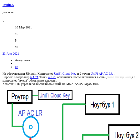
DanilaK
участник
10 Мар 2021
46
5
10
23 Апр 2021
Автор темы
#3
Из оборудования Ubiquiti Контроллер
UniFi Cloud Key
и 2 точки
UniFi AP AC LR
.
Версии: Контроллер
6.1.71
Точки
4.3.28
обновились после включения в сеть (
около месяца назад
) +
контроллер "вчера" обновление запросил.
Хаб\свич
НЕ
управляемый самый обычный 100Мб.с. ASUS GigaX 1005