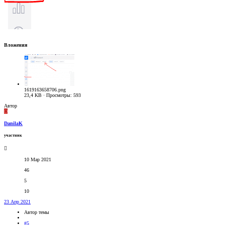
Вложения
1619163658706.png
23,4 KB · Просмотры: 593
Автор
D
DanilaK
участник
10 Мар 2021
46
5
10
23 Апр 2021
Автор темы
#5