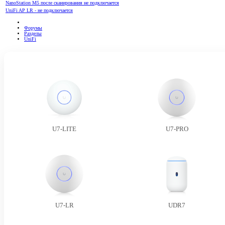
NanoStation M5 после сканирования не подключается
UniFi AP LR - не подключается
Форумы
Разделы
UniFi
U7-LITE
U7-PRO
U7-LR
UDR7