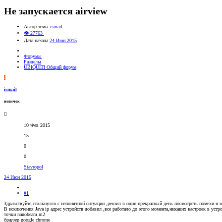
Не запускается airview
Автор темы
ismail
👁 27763
Дата начала
24 Июн 2015
Форумы
Разделы
UBIQUITI Общий форум
I
ismail
новичок
10 Фев 2015
15
0
0
Stavropol
24 Июн 2015
#1
Здравствуйте,столкнулся с непонятной ситуации ,решил в один прекрасный день посмотреть помехи и во
В исключения Java ip адрес устройств добавил ,все работало до этого момента,никаких настроек в устро
точки nanobeam m2
браузер google chrome