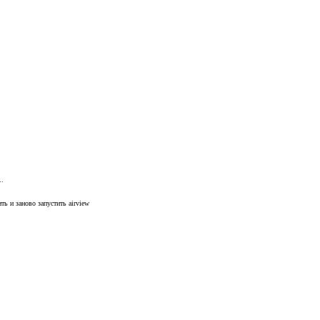
..
ть и заново запустить airview