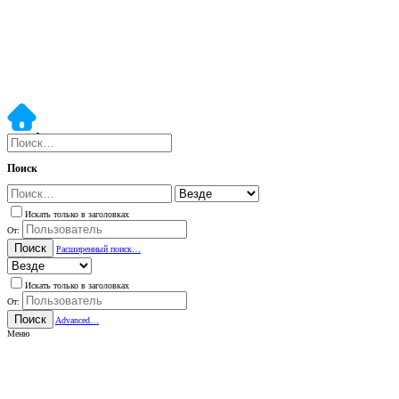
Поиск
Искать только в заголовках
От:
Поиск
Расширенный поиск…
Искать только в заголовках
От:
Поиск
Advanced…
Меню