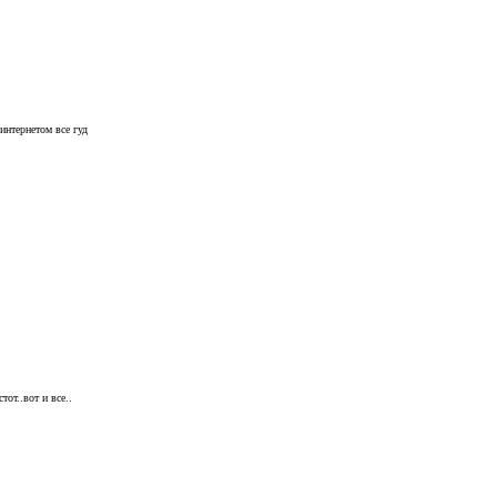
 интернетом все гуд
от..вот и все..