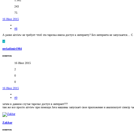
1.502
243
75
16 Июл 2015
#8
А разве airview не требует чтоб эта тарелка имела доступ к интернету? Без интернета не запускается... С
M
mvladimir1984
новичок
16 Июл 2015
2
0
0
16 Июл 2015
#9
зачем в данном случае тарелке доступ в интернет???
там же все просто airview при помощи Java машины запускает свое приложение и анализилует спектр част
Zakhar
новичок