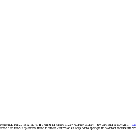
зможные новые линки по wi-fi в ответ на запрос airview браузер выдает " веб страница не доступна"
Пос
йства я не вносил,примечательное то что на 2 пк такая же беда,смена браузера не помогает,подскажите чт