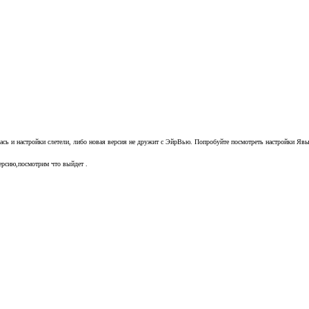
ась и настройки слетели, либо новая версия не дружит с ЭйрВью. Попробуйте посмотреть настройки Явы
ерсию,посмотрим что выйдет .