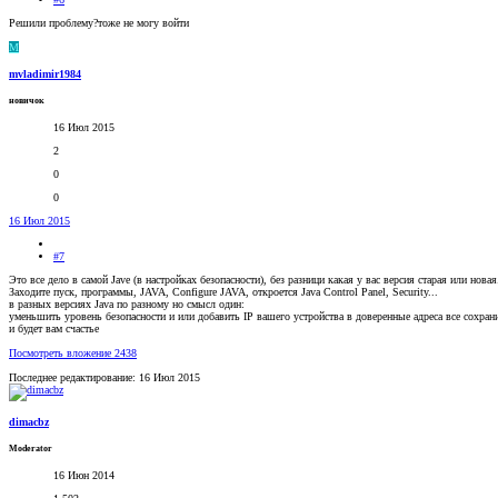
Решили проблему?тоже не могу войти
M
mvladimir1984
новичок
16 Июл 2015
2
0
0
16 Июл 2015
#7
Это все дело в самой Jave (в настройках безопасности), без разници какая у вас версия старая или новая
Заходите пуск, программы, JAVA, Configure JAVA, откроется Java Control Panel, Security...
в разных версиях Java по разному но смысл один:
уменьшить уровень безопасности и или добавить IP вашего устройства в доверенные адреса все сохрани
и будет вам счастье
Посмотреть вложение 2438
Последнее редактирование:
16 Июл 2015
dimacbz
Moderator
16 Июн 2014