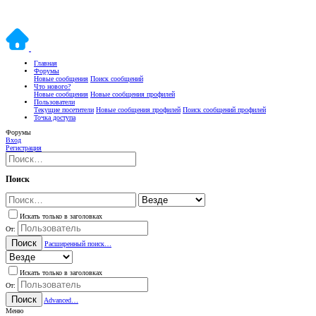
Главная
Форумы
Новые сообщения
Поиск сообщений
Что нового?
Новые сообщения
Новые сообщения профилей
Пользователи
Текущие посетители
Новые сообщения профилей
Поиск сообщений профилей
Точка доступа
Форумы
Вход
Регистрация
Поиск
Искать только в заголовках
От:
Поиск
Расширенный поиск…
Искать только в заголовках
От:
Поиск
Advanced…
Меню