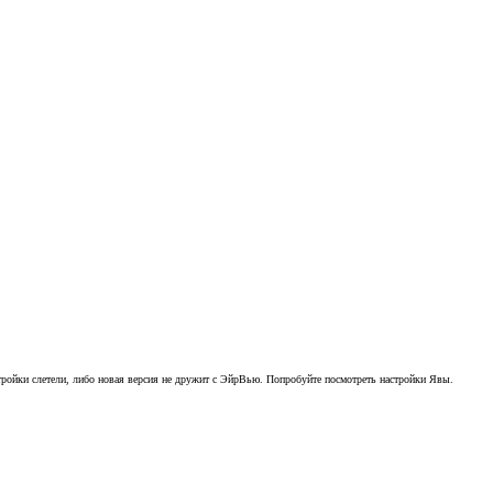
тройки слетели, либо новая версия не дружит с ЭйрВью. Попробуйте посмотреть настройки Явы.