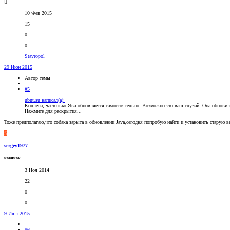
10 Фев 2015
15
0
0
Stavropol
29 Июн 2015
Автор темы
#5
ubnt.su написал(а):
Коллеги, частенько Ява обновляется самостоятельно. Возможно это ваш случай. Она обновил
Нажмите для раскрытия...
Тоже предполагаю,что собака зарыта в обновлении Java,сегодня попробую найти и установить старую в
S
sergey1977
новичок
3 Ноя 2014
22
0
0
9 Июл 2015
#6