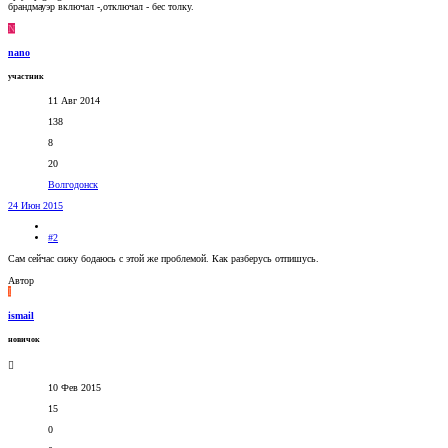
брандмауэр включал -,отключал - бес толку.
N
nano
участник
11 Авг 2014
138
8
20
Волгодонск
24 Июн 2015
#2
Сам сейчас сижу бодаюсь с этой же проблемой. Как разберусь отпишусь.
Автор
I
ismail
новичок
10 Фев 2015
15
0