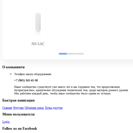
NS-5AC
О комьюнити
Телефон заказа оборудования:
+7 (965) 341-41-38
Наше сообщество существует уже много лет и мы гордимся тем, что предоставляем
беспристрастное, критическое обсуждение технических тем, среди мастеров разного уровня.
Мы работаем каждый день, чтобы наше сообщество было одним из лучших.
Быстрая навигация
Главная
Форумы
Обратная связь
Точка доступа
Меню пользователя
Login
Follow us on Facebook