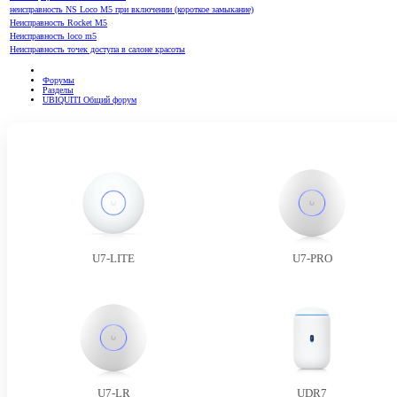
неисправность NS Loco M5 при включении (короткое замыкание)
Неисправность Rocket M5
Неисправность loco m5
Неисправность точек доступа в салоне красоты
Форумы
Разделы
UBIQUITI Общий форум
U7-LITE
U7-PRO
U7-LR
UDR7