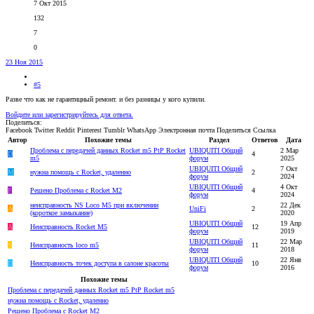
7 Окт 2015
132
7
0
23 Ноя 2015
#5
Разве что как не гарантицный ремонт. и без разницы у кого купили.
Войдите или зарегистрируйтесь для ответа.
Поделиться:
Facebook
Twitter
Reddit
Pinterest
Tumblr
WhatsApp
Электронная почта
Поделиться
Ссылка
Автор
Похожие темы
Раздел
Ответов
Дата
Проблема с передачей данных Rocket m5 PtP Rocket
UBIQUITI Общий
2 Мар
D
4
m5
форум
2025
UBIQUITI Общий
7 Окт
M
нужна помощь с Rocket, удаленно
2
форум
2024
UBIQUITI Общий
4 Окт
F
Решено
Проблема с Rocket M2
4
форум
2024
неисправность NS Loco M5 при включении
22 Дек
A
UniFi
2
(короткое замыкание)
2020
UBIQUITI Общий
19 Апр
A
Неисправность Rocket M5
12
форум
2019
UBIQUITI Общий
22 Мар
S
Неисправность loco m5
11
форум
2018
UBIQUITI Общий
22 Янв
D
Неисправность точек доступа в салоне красоты
10
форум
2016
Похожие темы
Проблема с передачей данных Rocket m5 PtP Rocket m5
нужна помощь с Rocket, удаленно
Решено
Проблема с Rocket M2