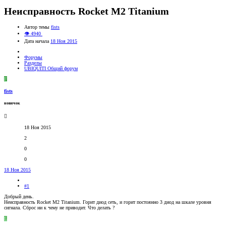
Неисправность Rocket M2 Titanium
Автор темы
fists
👁 4940
Дата начала
18 Ноя 2015
Форумы
Разделы
UBIQUITI Общий форум
F
fists
новичок
18 Ноя 2015
2
0
0
18 Ноя 2015
#1
Добрый день.
Неисправность Rocket M2 Titanium. Горит диод сеть, и горит постоянно 3 диод на шкале уровня
сигнала. Сброс ни к чему не приводит. Что делать ?
L