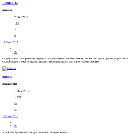
Leonid2712
новичок
7 Окт 2015
132
7
0
18 Ноя 2015
#2
скорей всего он в режими перепрограммирования, он был отключен на пол пути при перепрошивке.
скорей всего в сервис нужно нести и перепрошивать там само железо жестко
ubnt.su
Administrator
1 Июн 2012
1.635
55
60
18 Ноя 2015
#3
в режиме прошивки диоды должны попарно мигать.