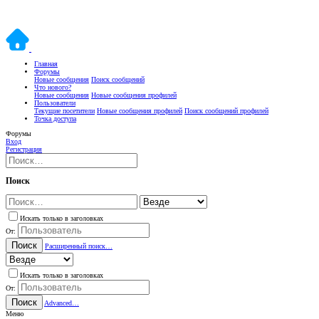
Главная
Форумы
Новые сообщения
Поиск сообщений
Что нового?
Новые сообщения
Новые сообщения профилей
Пользователи
Текущие посетители
Новые сообщения профилей
Поиск сообщений профилей
Точка доступа
Форумы
Вход
Регистрация
Поиск
Искать только в заголовках
От:
Поиск
Расширенный поиск…
Искать только в заголовках
От:
Поиск
Advanced…
Меню