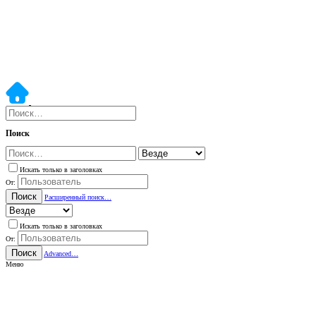
Поиск
Искать только в заголовках
От:
Поиск
Расширенный поиск…
Искать только в заголовках
От:
Поиск
Advanced…
Меню