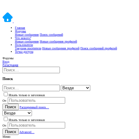
Главная
Форумы
Новые сообщения
Поиск сообщений
Что нового?
Новые сообщения
Новые сообщения профилей
Пользователи
Текущие посетители
Новые сообщения профилей
Поиск сообщений профилей
Точка доступа
Форумы
Вход
Регистрация
Поиск
Искать только в заголовках
От:
Поиск
Расширенный поиск…
Искать только в заголовках
От:
Поиск
Advanced…
Меню