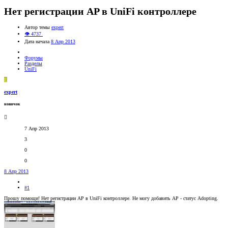
Нет регистрации AP в UniFi контроллере
Автор темы
expert
👁 4737
Дата начала
8 Апр 2013
Форумы
Разделы
UniFi
E
expert
новичок
7 Апр 2013
3
0
0
8 Апр 2013
#1
Прошу помощи! Нет регистрации AP в UniFi контроллере. Не могу добавить AP - статус Adopting.