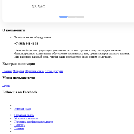
NS-5AC
О комьюнити
Телефон заказа оборудования:
+7 (965) 341-41-38
Наше сообщество существует уже много лет и мы гордимся тем, что предоставляем
беспристрастное, критическое обсуждение технических тем, среди мастеров разного уровня.
Мы работаем каждый день, чтобы наше сообщество было одним из лучших.
Быстрая навигация
Главная
Форумы
Обратная связь
Точка доступа
Меню пользователя
Login
Follow us on Facebook
Russian (RU)
Обратная связь
Условия и правила
Политика конфиденциальности
Помощь
Главная