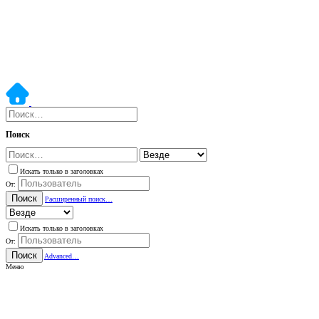
Поиск
Искать только в заголовках
От:
Поиск
Расширенный поиск…
Искать только в заголовках
От:
Поиск
Advanced…
Меню