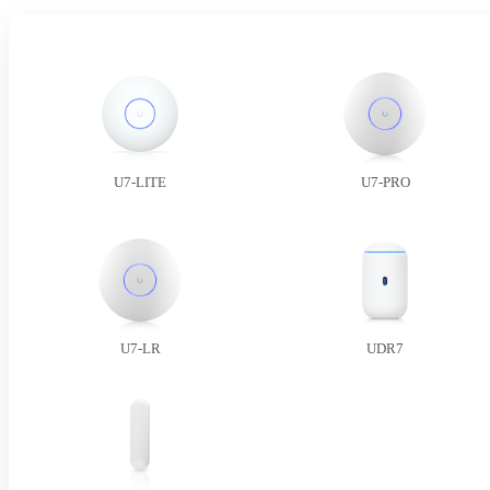
U7-LITE
U7-PRO
U7-LR
UDR7