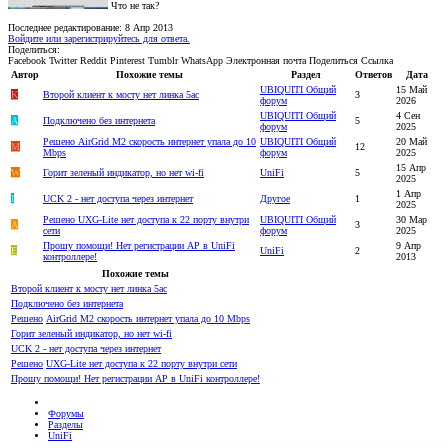
Что не так?
Последнее редактирование:
8 Апр 2013
Войдите или зарегистрируйтесь для ответа.
Поделиться:
Facebook
Twitter
Reddit
Pinterest
Tumblr
WhatsApp
Электронная почта
Поделиться
Ссылка
Автор
Похожие темы
Раздел
Ответов
Дата
UBIQUITI Общий
15 Май
K
Второй клиент к мосту нет линка 5ac
3
форум
2026
UBIQUITI Общий
4 Сен
A
Подключено без интернета
5
форум
2025
Решено
AirGrid M2 скорость интернет упала до 10
UBIQUITI Общий
20 Май
M
12
Mbps
форум
2025
15 Апр
W
Горит зеленый индикатор, но нет wi-fi
UniFi
5
2025
1 Апр
I
UCK 2 - нет доступа через интернет
Другое
1
2025
Решено
UXG-Lite нет доступа к 22 порту внутри
UBIQUITI Общий
30 Мар
A
3
сети
форум
2025
Прошу помощи! Нет регистрации AP в UniFi
9 Апр
E
UniFi
2
контроллере!
2013
Похожие темы
Второй клиент к мосту нет линка 5ac
Подключено без интернета
Решено
AirGrid M2 скорость интернет упала до 10 Mbps
Горит зеленый индикатор, но нет wi-fi
UCK 2 - нет доступа через интернет
Решено
UXG-Lite нет доступа к 22 порту внутри сети
Прошу помощи! Нет регистрации AP в UniFi контроллере!
Форумы
Разделы
UniFi